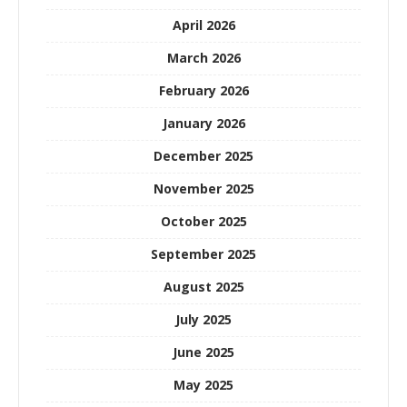
April 2026
March 2026
February 2026
January 2026
December 2025
November 2025
October 2025
September 2025
August 2025
July 2025
June 2025
May 2025