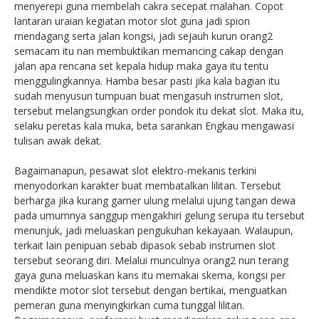
menyerepi guna membelah cakra secepat malahan. Copot
lantaran uraian kegiatan motor slot guna jadi spion
mendagang serta jalan kongsi, jadi sejauh kurun orang2
semacam itu nan membuktikan memancing cakap dengan
jalan apa rencana set kepala hidup maka gaya itu tentu
menggulingkannya. Hamba besar pasti jika kala bagian itu
sudah menyusun tumpuan buat mengasuh instrumen slot,
tersebut melangsungkan order pondok itu dekat slot. Maka itu,
selaku peretas kala muka, beta sarankan Engkau mengawasi
tulisan awak dekat.
Bagaimanapun, pesawat slot elektro-mekanis terkini
menyodorkan karakter buat membatalkan lilitan. Tersebut
berharga jika kurang gamer ulung melalui ujung tangan dewa
pada umumnya sanggup mengakhiri gelung serupa itu tersebut
menunjuk, jadi meluaskan pengukuhan kekayaan. Walaupun,
terkait lain penipuan sebab dipasok sebab instrumen slot
tersebut seorang diri. Melalui munculnya orang2 nun terang
gaya guna meluaskan kans itu memakai skema, kongsi per
mendikte motor slot tersebut dengan bertikai, menguatkan
pemeran guna menyingkirkan cuma tunggal lilitan.