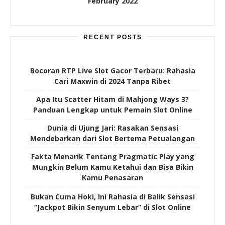
February 2022
RECENT POSTS
Bocoran RTP Live Slot Gacor Terbaru: Rahasia
Cari Maxwin di 2024 Tanpa Ribet
Apa Itu Scatter Hitam di Mahjong Ways 3?
Panduan Lengkap untuk Pemain Slot Online
Dunia di Ujung Jari: Rasakan Sensasi
Mendebarkan dari Slot Bertema Petualangan
Fakta Menarik Tentang Pragmatic Play yang
Mungkin Belum Kamu Ketahui dan Bisa Bikin
Kamu Penasaran
Bukan Cuma Hoki, Ini Rahasia di Balik Sensasi
“Jackpot Bikin Senyum Lebar” di Slot Online