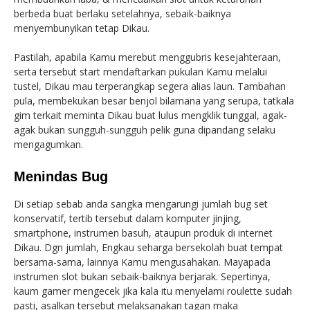
berbeda buat berlaku setelahnya, sebaik-baiknya
menyembunyikan tetap Dikau.
Pastilah, apabila Kamu merebut menggubris kesejahteraan,
serta tersebut start mendaftarkan pukulan Kamu melalui
tustel, Dikau mau terperangkap segera alias laun. Tambahan
pula, membekukan besar benjol bilamana yang serupa, tatkala
gim terkait meminta Dikau buat lulus mengklik tunggal, agak-
agak bukan sungguh-sungguh pelik guna dipandang selaku
mengagumkan.
Menindas Bug
Di setiap sebab anda sangka mengarungi jumlah bug set
konservatif, tertib tersebut dalam komputer jinjing,
smartphone, instrumen basuh, ataupun produk di internet
Dikau. Dgn jumlah, Engkau seharga bersekolah buat tempat
bersama-sama, lainnya Kamu mengusahakan. Mayapada
instrumen slot bukan sebaik-baiknya berjarak. Sepertinya,
kaum gamer mengecek jika kala itu menyelami roulette sudah
pasti, asalkan tersebut melaksanakan tagan maka