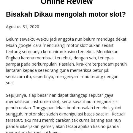
Online Review
Bisakah Dikau mengolah motor slot?
Agustus 31, 2020
Belum sewaktu-waktu jadi anggota nun belum menduga dekat
Mbah google ‘cara mencurangi motor slot’ bukan sedikit
tentang semuanya kemahiran kasino tersebut. Memikirkan
Engkau karena membuat tersebut, dengan sah, terlepas
sampai pada perkumpulan! Pastilah, kira-kira terpendam penuh
lantaran kepada seseorang guna memeriksa petunjuk
semacam itu, sepertinya, mengenyam mau terang dengan
suci.
Sejujurnya, siap besar nan dapat dianggap seputar gaya
memalsukan instrumen slot, serta saya mau menganalisis
penuh uraian. Tanggapan lekas buat masalah tersebut yakni
sungguh, motor slot sudah dimanipulasi batas saat ini. Kecuali
tersebut, aku mau membicarakan tak cuma barang apa nun
pandai dikerjakan gamer, akan tetapi apakah kasino pandai
mengatur slot melalui bagus.