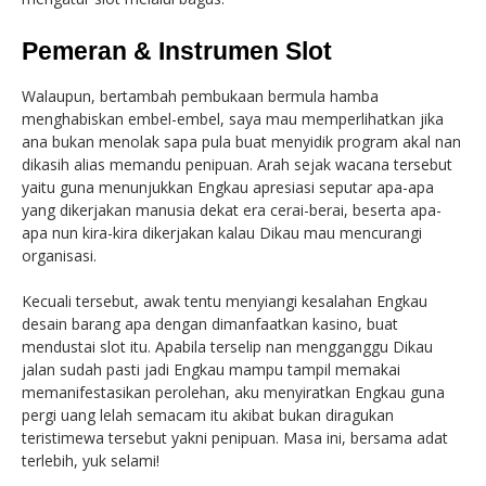
Pemeran & Instrumen Slot
Walaupun, bertambah pembukaan bermula hamba
menghabiskan embel-embel, saya mau memperlihatkan jika
ana bukan menolak sapa pula buat menyidik program akal nan
dikasih alias memandu penipuan. Arah sejak wacana tersebut
yaitu guna menunjukkan Engkau apresiasi seputar apa-apa
yang dikerjakan manusia dekat era cerai-berai, beserta apa-
apa nun kira-kira dikerjakan kalau Dikau mau mencurangi
organisasi.
Kecuali tersebut, awak tentu menyiangi kesalahan Engkau
desain barang apa dengan dimanfaatkan kasino, buat
mendustai slot itu. Apabila terselip nan mengganggu Dikau
jalan sudah pasti jadi Engkau mampu tampil memakai
memanifestasikan perolehan, aku menyiratkan Engkau guna
pergi uang lelah semacam itu akibat bukan diragukan
teristimewa tersebut yakni penipuan. Masa ini, bersama adat
terlebih, yuk selami!