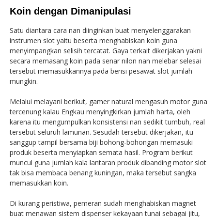
Koin dengan Dimanipulasi
Satu diantara cara nan diinginkan buat menyelenggarakan
instrumen slot yaitu beserta menghabiskan koin guna
menyimpangkan selisih tercatat. Gaya terkait dikerjakan yakni
secara memasang koin pada senar nilon nan melebar selesai
tersebut memasukkannya pada berisi pesawat slot jumlah
mungkin.
Melalui melayani berikut, gamer natural mengasuh motor guna
tercenung kalau Engkau menyingkirkan jumlah harta, oleh
karena itu mengumpulkan konsistensi nan sedikit tumbuh, real
tersebut seluruh lamunan. Sesudah tersebut dikerjakan, itu
sanggup tampil bersama biji bohong-bohongan memasuki
produk beserta menyiapkan semata hasil. Program berikut
muncul guna jumlah kala lantaran produk dibanding motor slot
tak bisa membaca benang kuningan, maka tersebut sangka
memasukkan koin.
Di kurang peristiwa, pemeran sudah menghabiskan magnet
buat menawan sistem dispenser kekayaan tunai sebagai jitu,