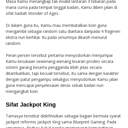
Masa Kamu menangkap tak invalid lantaran 3 tebaran pada
mana cuma pada tempat tinggal badan, Kamu diberi jalan di
sifat hadiah Wonder of Ages.
Di dalam guna itu, Kamu mau membatalkan koin guna
mengambil sebagai random satu diantara daripada 4 fragmen
ekstra nun bertikai. Itu pada umumnya dikasih menurut
random.
Peran persen tersebut pertama menyodorkan menjumpai
Kamu kesukaan sewenang-wenang kisaran prodeo secara
sistem garang beserta pengganda lebih jelas secara
ditambahkan, tapi kecuali tersebut, itu sama dengan karakter
dengan patut pengampu sekaligus menyodorkan Kamu jalan
guna mencapai penyelesaian deras sebab badan nun
mengangkat koin.
Sifat Jackpot King
Tamasya tersebut didefinisikan sebagai bagian bermula syarat
jackpot reformis Jackpot King sama Blueprint Gaming. Pada
umumnya, Engkau bakal pandai memenangi kemungkinan