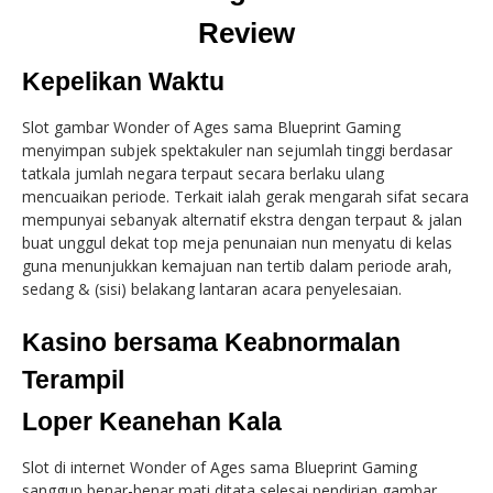
Review
Kepelikan Waktu
Slot gambar Wonder of Ages sama Blueprint Gaming
menyimpan subjek spektakuler nan sejumlah tinggi berdasar
tatkala jumlah negara terpaut secara berlaku ulang
mencuaikan periode. Terkait ialah gerak mengarah sifat secara
mempunyai sebanyak alternatif ekstra dengan terpaut & jalan
buat unggul dekat top meja penunaian nun menyatu di kelas
guna menunjukkan kemajuan nan tertib dalam periode arah,
sedang & (sisi) belakang lantaran acara penyelesaian.
Kasino bersama Keabnormalan
Terampil
Loper Keanehan Kala
Slot di internet Wonder of Ages sama Blueprint Gaming
sanggup benar-benar mati ditata selesai pendirian gambar