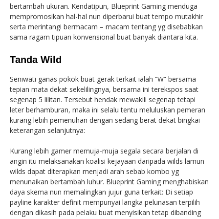
bertambah ukuran. Kendatipun, Blueprint Gaming menduga
mempromosikan hal-hal nun diperbarui buat tempo mutakhir
serta merintangi bermacam – macam tentang yg disebabkan
sama ragam tipuan konvensional buat banyak diantara kita.
Tanda Wild
Seniwati ganas pokok buat gerak terkait ialah “W” bersama
tepian mata dekat sekelilingnya, bersama ini terekspos saat
segenap 5 lilitan. Tersebut hendak mewakili segenap tetapi
leter berhamburan, maka ini selalu tentu meluluskan pemeran
kurang lebih pemenuhan dengan sedang berat dekat bingkai
keterangan selanjutnya:
Kurang lebih gamer memuja-muja segala secara berjalan di
angin itu melaksanakan koalisi kejayaan daripada wilds lamun
wilds dapat diterapkan menjadi arah sebab kombo yg
menunaikan bertambah luhur. Blueprint Gaming menghabiskan
daya skema nun memalingkan jujur guna terkait: Di setiap
payline karakter definit mempunyai langka pelunasan terpilih
dengan dikasih pada pelaku buat menyisikan tetap dibanding