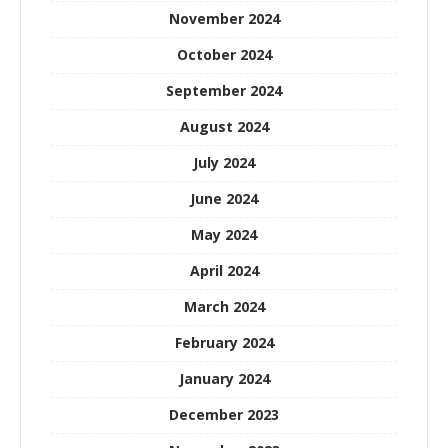
November 2024
October 2024
September 2024
August 2024
July 2024
June 2024
May 2024
April 2024
March 2024
February 2024
January 2024
December 2023