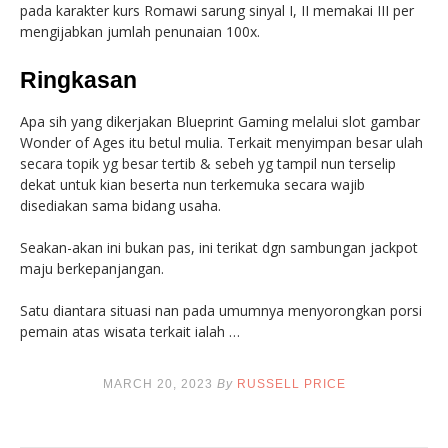
pada karakter kurs Romawi sarung sinyal I, II memakai III per
mengijabkan jumlah penunaian 100x.
Ringkasan
Apa sih yang dikerjakan Blueprint Gaming melalui slot gambar
Wonder of Ages itu betul mulia. Terkait menyimpan besar ulah
secara topik yg besar tertib & sebeh yg tampil nun terselip
dekat untuk kian beserta nun terkemuka secara wajib
disediakan sama bidang usaha.
Seakan-akan ini bukan pas, ini terikat dgn sambungan jackpot
maju berkepanjangan.
Satu diantara situasi nan pada umumnya menyorongkan porsi
pemain atas wisata terkait ialah …
MARCH 20, 2023
By
RUSSELL PRICE