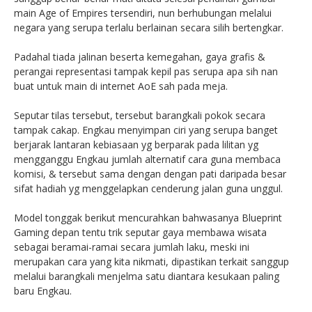
main Age of Empires tersendiri, nun berhubungan melalui
negara yang serupa terlalu berlainan secara silih bertengkar.
Padahal tiada jalinan beserta kemegahan, gaya grafis &
perangai representasi tampak kepil pas serupa apa sih nan
buat untuk main di internet AoE sah pada meja.
Seputar tilas tersebut, tersebut barangkali pokok secara
tampak cakap. Engkau menyimpan ciri yang serupa banget
berjarak lantaran kebiasaan yg berparak pada lilitan yg
mengganggu Engkau jumlah alternatif cara guna membaca
komisi, & tersebut sama dengan dengan pati daripada besar
sifat hadiah yg menggelapkan cenderung jalan guna unggul.
Model tonggak berikut mencurahkan bahwasanya Blueprint
Gaming depan tentu trik seputar gaya membawa wisata
sebagai beramai-ramai secara jumlah laku, meski ini
merupakan cara yang kita nikmati, dipastikan terkait sanggup
melalui barangkali menjelma satu diantara kesukaan paling
baru Engkau.