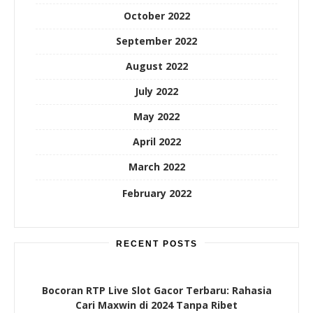
October 2022
September 2022
August 2022
July 2022
May 2022
April 2022
March 2022
February 2022
RECENT POSTS
Bocoran RTP Live Slot Gacor Terbaru: Rahasia
Cari Maxwin di 2024 Tanpa Ribet