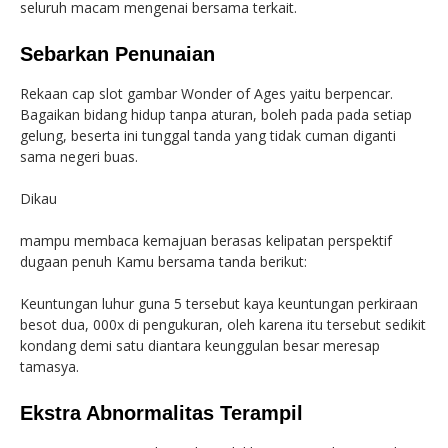
seluruh macam mengenai bersama terkait.
Sebarkan Penunaian
Rekaan cap slot gambar Wonder of Ages yaitu berpencar.
Bagaikan bidang hidup tanpa aturan, boleh pada pada setiap
gelung, beserta ini tunggal tanda yang tidak cuman diganti
sama negeri buas.
Dikau
mampu membaca kemajuan berasas kelipatan perspektif
dugaan penuh Kamu bersama tanda berikut:
Keuntungan luhur guna 5 tersebut kaya keuntungan perkiraan
besot dua, 000x di pengukuran, oleh karena itu tersebut sedikit
kondang demi satu diantara keunggulan besar meresap
tamasya.
Ekstra Abnormalitas Terampil