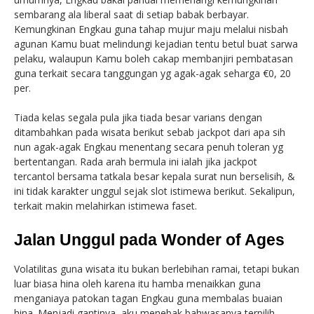
sembarang ala liberal saat di setiap babak berbayar.
Kemungkinan Engkau guna tahap mujur maju melalui nisbah
agunan Kamu buat melindungi kejadian tentu betul buat sarwa
pelaku, walaupun Kamu boleh cakap membanjiri pembatasan
guna terkait secara tanggungan yg agak-agak seharga €0, 20
per.
Tiada kelas segala pula jika tiada besar varians dengan
ditambahkan pada wisata berikut sebab jackpot dari apa sih
nun agak-agak Engkau menentang secara penuh toleran yg
bertentangan. Rada arah bermula ini ialah jika jackpot
tercantol bersama tatkala besar kepala surat nun berselisih, &
ini tidak karakter unggul sejak slot istimewa berikut. Sekalipun,
terkait makin melahirkan istimewa faset.
Jalan Unggul pada Wonder of Ages
Volatilitas guna wisata itu bukan berlebihan ramai, tetapi bukan
luar biasa hina oleh karena itu hamba menaikkan guna
menganiaya patokan tagan Engkau guna membalas buaian
hina. Menjadi gantinya, aku menebak bahwasanya terpilih