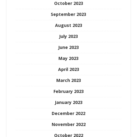
October 2023
September 2023
August 2023
July 2023
June 2023
May 2023
April 2023
March 2023
February 2023
January 2023
December 2022
November 2022
October 2022