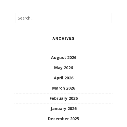
Search
for:
ARCHIVES
August 2026
May 2026
April 2026
March 2026
February 2026
January 2026
December 2025