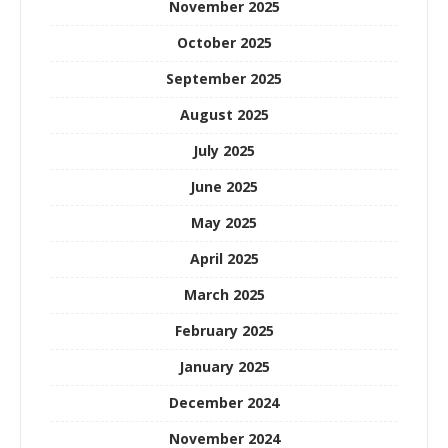
November 2025
October 2025
September 2025
August 2025
July 2025
June 2025
May 2025
April 2025
March 2025
February 2025
January 2025
December 2024
November 2024