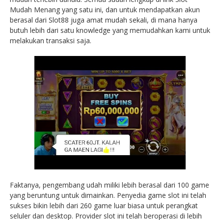
Mudah Menang yang satu ini, dan untuk mendapatkan akun
berasal dari Slot88 juga amat mudah sekali, di mana hanya
butuh lebih dari satu knowledge yang memudahkan kami untuk
melakukan transaksi saja.
Faktanya, pengembang udah miliki lebih berasal dari 100 game
yang beruntung untuk dimainkan. Penyedia game slot ini telah
sukses bikin lebih dari 260 game luar biasa untuk perangkat
seluler dan desktop. Provider slot ini telah beroperasi di lebih