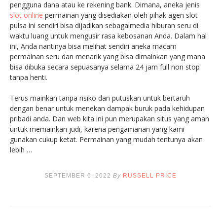
pengguna dana atau ke rekening bank. Dimana, aneka jenis
slot online
permainan yang disediakan oleh pihak agen slot
pulsa ini sendiri bisa dijadikan sebagaimedia hiburan seru di
waktu luang untuk mengusir rasa kebosanan Anda. Dalam hal
ini, Anda nantinya bisa melihat sendiri aneka macam
permainan seru dan menarik yang bisa dimainkan yang mana
bisa dibuka secara sepuasanya selama 24 jam full non stop
tanpa henti.
Terus mainkan tanpa risiko dan putuskan untuk bertaruh
dengan benar untuk menekan dampak buruk pada kehidupan
pribadi anda. Dan web kita ini pun merupakan situs yang aman
untuk memainkan judi, karena pengamanan yang kami
gunakan cukup ketat. Permainan yang mudah tentunya akan
lebih …
SEPTEMBER 6, 2022
By
RUSSELL PRICE