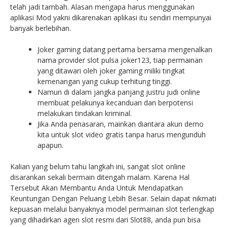
telah jadi tambah. Alasan mengapa harus menggunakan
aplikasi Mod yakni dikarenakan aplikasi itu sendiri mempunyai
banyak berlebihan.
Joker gaming datang pertama bersama mengenalkan
nama provider slot pulsa joker123, tiap permainan
yang ditawari oleh joker gaming miliki tingkat
kemenangan yang cukup terhitung tinggi.
Namun di dalam jangka panjang justru judi online
membuat pelakunya kecanduan dan berpotensi
melakukan tindakan kriminal.
Jika Anda penasaran, mainkan diantara akun demo
kita untuk slot video gratis tanpa harus mengunduh
apapun.
Kalian yang belum tahu langkah ini, sangat slot online
disarankan sekali bermain ditengah malam. Karena Hal
Tersebut Akan Membantu Anda Untuk Mendapatkan
Keuntungan Dengan Peluang Lebih Besar. Selain dapat nikmati
kepuasan melalui banyaknya model permainan slot terlengkap
yang dihadirkan agen slot resmi dari Slot88, anda pun bisa