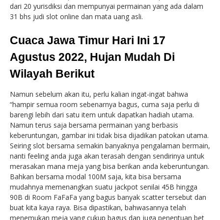
dari 20 yurisdiksi dan mempunyai permainan yang ada dalam
31 bhs judi slot online dan mata uang asli.
Cuaca Jawa Timur Hari Ini 17
Agustus 2022, Hujan Mudah Di
Wilayah Berikut
Namun sebelum akan itu, perlu kalian ingat-ingat bahwa
“hampir semua room sebenarnya bagus, cuma saja perlu di
barengi lebih dari satu item untuk dapatkan hadiah utama.
Namun terus saja bersama permainan yang berbasis
keberuntungan, gambar ini tidak bisa dijadikan patokan utama.
Seiring slot bersama semakin banyaknya pengalaman bermain,
nanti feeling anda juga akan terasah dengan sendirinya untuk
merasakan mana meja yang bisa berikan anda keberuntungan.
Bahkan bersama modal 100M saja, kita bisa bersama
mudahnya memenangkan suatu jackpot senilai 45B hingga
90B di Room FaFaFa yang bagus banyak scatter tersebut dan
buat kita kaya raya. Bisa dipastikan, bahwasannya telah
menemukan meja yang cukup bagus dan juga penentuan bet