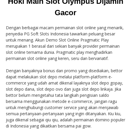
Hoki Main Slot Olympus Dijamin
Gacor
Dengan berbagai macam permainan slot online yang menarik,
penyedia PG Soft Slots Indonesia tawarkan peluang besar
untuk menang. Akun Demo Slot Online Pragmatic Play
merupakan 1 berasal dari sekian banyak provider permainan
slot online ternama dunia. Pragmatic play menghadirkan
permainan slot online yang keren, seru dan bervariatif.
Dengan banyaknya bonus dan promo yang disediakan, bettor
dapat melakukan slot depo melalui platform-platform e-
commerce yang udah amat dikenal layaknya slot depo gopay,
slot depo dana, slot depo ovo dan juga slot depo linkaja. Jika
bettor belum mengetahui tata langkah pengisian saldo
bersama menggunakan metode e-commerce, jangan ragu
untuk menghubungi customer service yang akan menjawab
semua pertanyaan-pertanyaan yang ingin ditanyakan. Kiu kiu,
juga dikenal sebagai qiu qiu, adalah permainan domino populer
di Indonesia yang dikaitkan bersama pai gow.