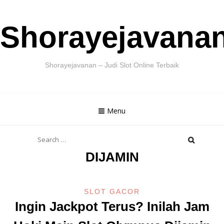
Skip
Shorayejavana
to
content
Shorayejavanan – Judi Slot Online Terbaik
Menu
Search
for:
DIJAMIN
SLOT GACOR
Ingin Jackpot Terus? Inilah Jam