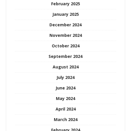
February 2025
January 2025
December 2024
November 2024
October 2024
September 2024
August 2024
July 2024
June 2024
May 2024
April 2024
March 2024
February 2024