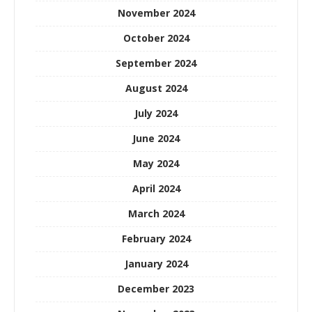
November 2024
October 2024
September 2024
August 2024
July 2024
June 2024
May 2024
April 2024
March 2024
February 2024
January 2024
December 2023