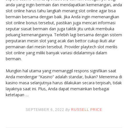
anda yang ingin bermain dan mendapatkan kemenangan, anda
slot online harus tahu langkah menang slot online agar bisa
bermain bersama dengan baik. Jika Anda ingin memenangkan
slot online bonus tersebut, pastikan juga mencari informasi
seputar siasat bermain dan juga taktik jitu untuk membuka
peluang kemenangannya. Terlebih lagi bersama dengan sistem
perputaran mesin slot yang acak dan bettor cukup ikuti alur
permainan dari mesin tersebut. Provider playtech slot merilis
slot online yang miliki banyak variasi didalamnya dalam
bermain.
Mungkin hal utama yang memanggil respons signifikan saat
Anda mendengar “Kasino” adalah standar, bukan? Menerima di
kasino masa selanjutnya harus dilakukan secara terpisah, tidak
layaknya saat ini. Plus, Anda dapat memainkan berbagai
ketetapan …
SEPTEMBER 6, 2022
By
RUSSELL PRICE