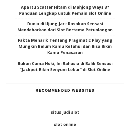
Apa Itu Scatter Hitam di Mahjong Ways 3?
Panduan Lengkap untuk Pemain Slot Online
Dunia di Ujung Jari: Rasakan Sensasi
Mendebarkan dari Slot Bertema Petualangan
Fakta Menarik Tentang Pragmatic Play yang
Mungkin Belum Kamu Ketahui dan Bisa Bikin
Kamu Penasaran
Bukan Cuma Hoki, Ini Rahasia di Balik Sensasi
“Jackpot Bikin Senyum Lebar” di Slot Online
RECOMMENDED WEBSITES
situs judi slot
slot online