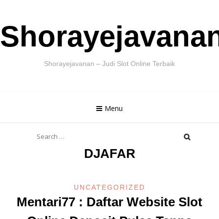
Skip
Shorayejavana
to
content
Shorayejavanan – Judi Slot Online Terbaik
Menu
Search
for:
DJAFAR
UNCATEGORIZED
Mentari77 : Daftar Website Slot