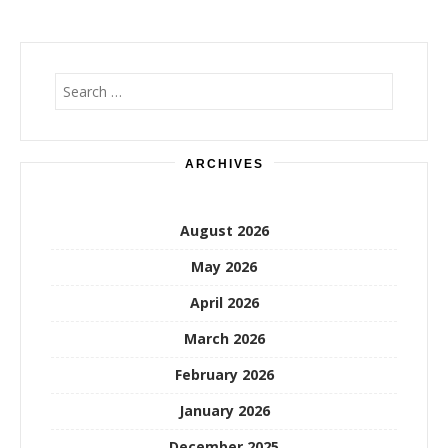
Search
for:
ARCHIVES
August 2026
May 2026
April 2026
March 2026
February 2026
January 2026
December 2025