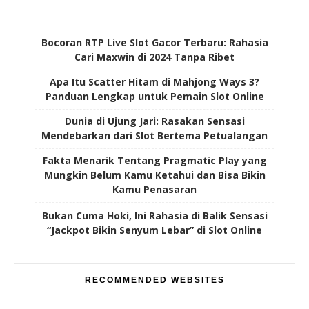
Bocoran RTP Live Slot Gacor Terbaru: Rahasia
Cari Maxwin di 2024 Tanpa Ribet
Apa Itu Scatter Hitam di Mahjong Ways 3?
Panduan Lengkap untuk Pemain Slot Online
Dunia di Ujung Jari: Rasakan Sensasi
Mendebarkan dari Slot Bertema Petualangan
Fakta Menarik Tentang Pragmatic Play yang
Mungkin Belum Kamu Ketahui dan Bisa Bikin
Kamu Penasaran
Bukan Cuma Hoki, Ini Rahasia di Balik Sensasi
“Jackpot Bikin Senyum Lebar” di Slot Online
RECOMMENDED WEBSITES