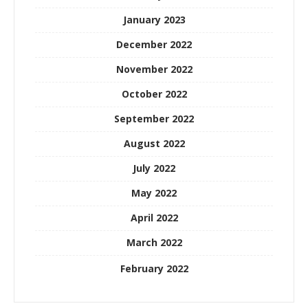
January 2023
December 2022
November 2022
October 2022
September 2022
August 2022
July 2022
May 2022
April 2022
March 2022
February 2022