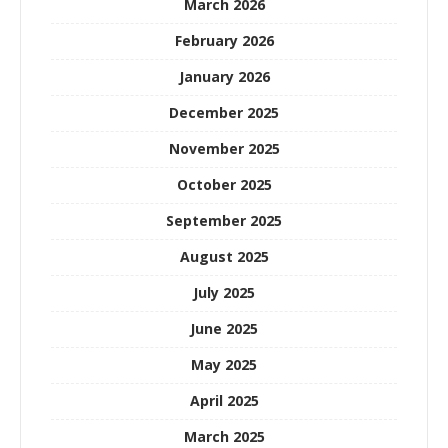
March 2026
February 2026
January 2026
December 2025
November 2025
October 2025
September 2025
August 2025
July 2025
June 2025
May 2025
April 2025
March 2025