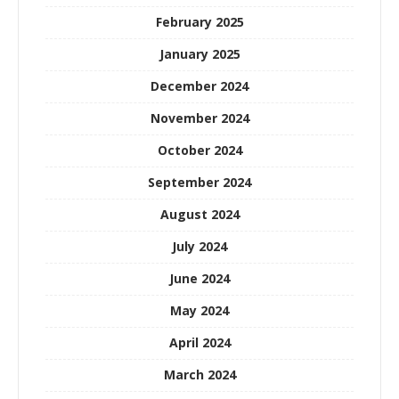
February 2025
January 2025
December 2024
November 2024
October 2024
September 2024
August 2024
July 2024
June 2024
May 2024
April 2024
March 2024