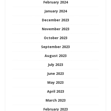
February 2024
January 2024
December 2023
November 2023
October 2023
September 2023
August 2023
July 2023
June 2023
May 2023
April 2023
March 2023
February 2023