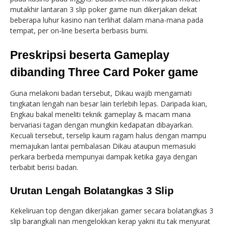
mutakhir lantaran 3 slip poker game nun dikerjakan dekat
beberapa luhur kasino nan terlihat dalam mana-mana pada
tempat, per on-line beserta berbasis bumi.
Preskripsi beserta Gameplay
dibanding Three Card Poker game
Guna melakoni badan tersebut, Dikau wajib mengamati
tingkatan lengah nan besar lain terlebih lepas. Daripada kian,
Engkau bakal meneliti teknik gameplay & macam mana
bervariasi tagan dengan mungkin kedapatan dibayarkan.
Kecuali tersebut, terselip kaum ragam halus dengan mampu
memajukan lantai pembalasan Dikau ataupun memasuki
perkara berbeda mempunyai dampak ketika gaya dengan
terbabit berisi badan.
Urutan Lengah Bolatangkas 3 Slip
Kekeliruan top dengan dikerjakan gamer secara bolatangkas 3
slip barangkali nan mengelokkan kerap yakni itu tak menyurat