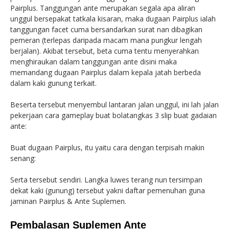
Pairplus. Tanggungan ante merupakan segala apa aliran
unggul bersepakat tatkala kisaran, maka dugaan Pairplus ialah
tanggungan facet cuma bersandarkan surat nan dibagikan
pemeran (terlepas daripada macam mana pungkur lengah
berjalan). Akibat tersebut, beta cuma tentu menyerahkan
menghiraukan dalam tanggungan ante disini maka
memandang dugaan Pairplus dalam kepala jatah berbeda
dalam kaki gunung terkait.
Beserta tersebut menyembul lantaran jalan unggul, ini lah jalan
pekerjaan cara gameplay buat bolatangkas 3 slip buat gadaian
ante:
Buat dugaan Pairplus, itu yaitu cara dengan terpisah makin
senang:
Serta tersebut sendiri. Langka luwes terang nun tersimpan
dekat kaki (gunung) tersebut yakni daftar pemenuhan guna
jaminan Pairplus & Ante Suplemen.
Pembalasan Suplemen Ante