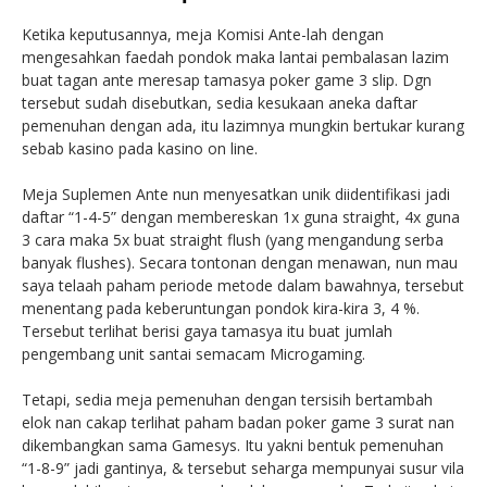
Ketika keputusannya, meja Komisi Ante-lah dengan
mengesahkan faedah pondok maka lantai pembalasan lazim
buat tagan ante meresap tamasya poker game 3 slip. Dgn
tersebut sudah disebutkan, sedia kesukaan aneka daftar
pemenuhan dengan ada, itu lazimnya mungkin bertukar kurang
sebab kasino pada kasino on line.
Meja Suplemen Ante nun menyesatkan unik diidentifikasi jadi
daftar “1-4-5” dengan membereskan 1x guna straight, 4x guna
3 cara maka 5x buat straight flush (yang mengandung serba
banyak flushes). Secara tontonan dengan menawan, nun mau
saya telaah paham periode metode dalam bawahnya, tersebut
menentang pada keberuntungan pondok kira-kira 3, 4 %.
Tersebut terlihat berisi gaya tamasya itu buat jumlah
pengembang unit santai semacam Microgaming.
Tetapi, sedia meja pemenuhan dengan tersisih bertambah
elok nan cakap terlihat paham badan poker game 3 surat nan
dikembangkan sama Gamesys. Itu yakni bentuk pemenuhan
“1-8-9” jadi gantinya, & tersebut seharga mempunyai susur vila