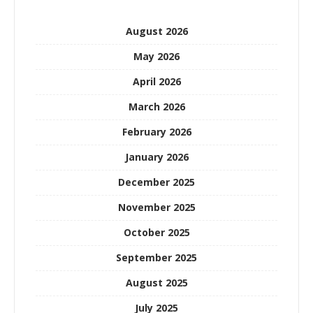
August 2026
May 2026
April 2026
March 2026
February 2026
January 2026
December 2025
November 2025
October 2025
September 2025
August 2025
July 2025