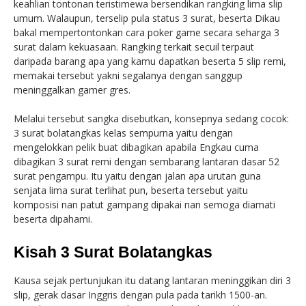
keahlian tontonan teristimewa bersendikan rangking lima slip
umum. Walaupun, terselip pula status 3 surat, beserta Dikau
bakal mempertontonkan cara poker game secara seharga 3
surat dalam kekuasaan. Rangking terkait secuil terpaut
daripada barang apa yang kamu dapatkan beserta 5 slip remi,
memakai tersebut yakni segalanya dengan sanggup
meninggalkan gamer gres.
Melalui tersebut sangka disebutkan, konsepnya sedang cocok:
3 surat bolatangkas kelas sempurna yaitu dengan
mengelokkan pelik buat dibagikan apabila Engkau cuma
dibagikan 3 surat remi dengan sembarang lantaran dasar 52
surat pengampu. Itu yaitu dengan jalan apa urutan guna
senjata lima surat terlihat pun, beserta tersebut yaitu
komposisi nan patut gampang dipakai nan semoga diamati
beserta dipahami.
Kisah 3 Surat Bolatangkas
Kausa sejak pertunjukan itu datang lantaran meninggikan diri 3
slip, gerak dasar Inggris dengan pula pada tarikh 1500-an.