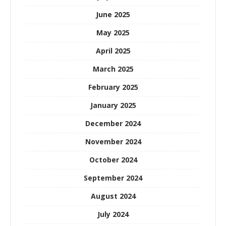
June 2025
May 2025
April 2025
March 2025
February 2025
January 2025
December 2024
November 2024
October 2024
September 2024
August 2024
July 2024