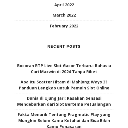
April 2022
March 2022
February 2022
RECENT POSTS
Bocoran RTP Live Slot Gacor Terbaru: Rahasia
Cari Maxwin di 2024 Tanpa Ribet
Apa Itu Scatter Hitam di Mahjong Ways 3?
Panduan Lengkap untuk Pemain Slot Online
Dunia di Ujung Jari: Rasakan Sensasi
Mendebarkan dari Slot Bertema Petualangan
Fakta Menarik Tentang Pragmatic Play yang
Mungkin Belum Kamu Ketahui dan Bisa Bikin
Kamu Penasaran