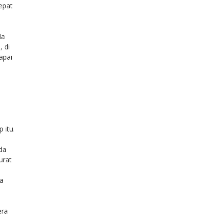
epat
la
, di
apai
 itu.
da
urat
a
era