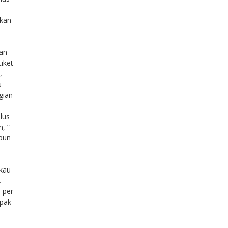
skan
gan
iket
,
u
gian -
lus
, ”
pun
gkau
.
, per
mpak