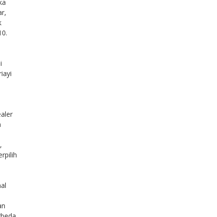
ka
r,
k
10.
i
iayi
aler
h
,
rpilih
al
an
rbeda