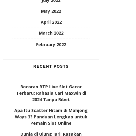
July 2022
May 2022
April 2022
March 2022
February 2022
RECENT POSTS
Bocoran RTP Live Slot Gacor
Terbaru: Rahasia Cari Maxwin di
2024 Tanpa Ribet
Apa Itu Scatter Hitam di Mahjong
Ways 3? Panduan Lengkap untuk
Pemain Slot Online
Dunia di Ujung Jari: Rasakan