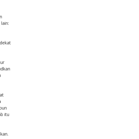
n
lain:
 dekat
pur
udkan
n
at
a
upun
b itu
kan.