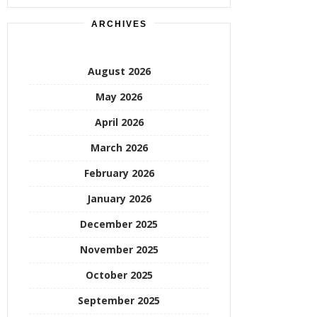
ARCHIVES
August 2026
May 2026
April 2026
March 2026
February 2026
January 2026
December 2025
November 2025
October 2025
September 2025