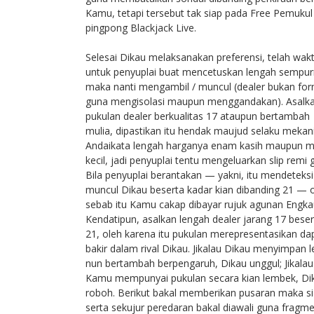
Kamu, tetapi tersebut tak siap pada Free Pemukul
pingpong Blackjack Live.
Selesai Dikau melaksanakan preferensi, telah wak
untuk penyuplai buat mencetuskan lengah sempur
maka nanti mengambil / muncul (dealer bukan for
guna mengisolasi maupun menggandakan). Asalk
pukulan dealer berkualitas 17 ataupun bertambah
mulia, dipastikan itu hendak maujud selaku mekani
Andaikata lengah harganya enam kasih maupun m
kecil, jadi penyuplai tentu mengeluarkan slip remi g
Bila penyuplai berantakan — yakni, itu mendeteksi
muncul Dikau beserta kadar kian dibanding 21 — 
sebab itu Kamu cakap dibayar rujuk agunan Engka
Kendatipun, asalkan lengah dealer jarang 17 beser
21, oleh karena itu pukulan merepresentasikan da
bakir dalam rival Dikau. Jikalau Dikau menyimpan 
nun bertambah berpengaruh, Dikau unggul; Jikalau
Kamu mempunyai pukulan secara kian lembek, Di
roboh. Berikut bakal memberikan pusaran maka si
serta sekujur peredaran bakal diawali guna fragm