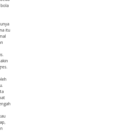
 bola
tunya
na itu
mal
an
s.
akin
res.
oleh
u.
ta
pat
lengah
kau
ap,
en