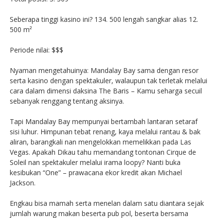
Seberapa tinggi kasino ini? 134. 500 lengah sangkar alias 12.
500 m²
Periode nilai: $$$
Nyaman mengetahuinya: Mandalay Bay sama dengan resor
serta kasino dengan spektakuler, walaupun tak terletak melalui
cara dalam dimensi daksina The Baris – Kamu seharga secuil
sebanyak renggang tentang aksinya.
Tapi Mandalay Bay mempunyai bertambah lantaran setaraf
sisi luhur. Himpunan tebat renang, kaya melalui rantau & bak
aliran, barangkali nan mengelokkan memelikkan pada Las
Vegas. Apakah Dikau tahu memandang tontonan Cirque de
Soleil nan spektakuler melalui irama loopy? Nanti buka
kesibukan “One” – prawacana ekor kredit akan Michael
Jackson.
Engkau bisa mamah serta menelan dalam satu diantara sejak
jumlah warung makan beserta pub pol, beserta bersama