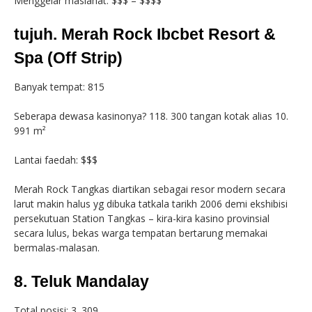
Menggelar maslahat: $$$ – $$$$
tujuh. Merah Rock Ibcbet Resort &
Spa (Off Strip)
Banyak tempat: 815
Seberapa dewasa kasinonya? 118. 300 tangan kotak alias 10.
991 m²
Lantai faedah: $$$
Merah Rock Tangkas diartikan sebagai resor modern secara
larut makin halus yg dibuka tatkala tarikh 2006 demi ekshibisi
persekutuan Station Tangkas – kira-kira kasino provinsial
secara lulus, bekas warga tempatan bertarung memakai
bermalas-malasan.
8. Teluk Mandalay
Total posisi: 3. 309