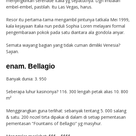
menyingkirkan serenade Italia yg sepatutnya. Dgn imbalan
embel-embel, pastilah. Itu Las Vegas, harus.
Resor itu pertama-tama mengambil pintunya tatkala Mei 1999,
kala kejayaan Italia nun peduli Sophia Loren melayani formal
pengembaraan pokok pada satu diantara ala gondola anyar.
Semata wayang bagian yang tidak cuman dimiliki Venesia?
Sajian.
enam. Bellagio
Banyak dunia: 3. 950
Seberapa luhur kasinonya? 116. 300 lengah petak alias 10. 800
m²
Menggirangkan guna terlihat: sebanyak tentang 5. 000 salang
& satu. 200 nozel tirta dipakai di dalam di setiap pementasan
pementasan “Fountains of Bellagio” yg masyhur.