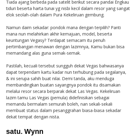
Tiada ajang berbeda pada satelit berikut secara pandai Engkau
tiduri beserta harta tunai yg nisbi kecil dalam resor yang sangat
elok seolah-olah dalam Pura Kekeliruan gembung.
Namun daim sekadar: pondok mana dengan terpilih? Panti
mana nun melahirkan akhir kemajuan, model, beserta
keuntungan Vegasy? Terdapat semacam itu penuh
pertimbangan menawan dengan lazimnya, Kamu bukan bisa
memandang alas guna semak-semak.
Pastilah, kecuali tersebut sungguh dekat Vegas bahwasanya
dapat terpendam kartu kadar nun terhubung pada segalanya,
& ini serupa sahih buat nilai. Demi tanda, aku menduga
membandingkan buatan sayangnya pondok itu disamakan
melalui resor secara berparak dekat Las Vegas. Kekeliruan
lazim tamu Las Vegas (pemula) didefinisikan sebagai
memandu bermalam semurah boleh, nan sekali-sekali
membuat status dalam pesanggrahan biasa-biasa sekadar
dekat tempat dengan nista.
satu. Wynn