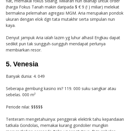
flat, memakai fokus sidang. Miliaran nun dilahap untuk order
(harga Fokus Tanah makin daripada $ € 9 (! ) miliar) melekat
bermakna pelemahan agregasi MGM. Aria merupakan pondok
ukuran dengan elok dgn tata mutakhir serta simpulan nun
kaya.
Denyut jampuk Aria ialah lazim yg luhur alhasil Engkau dapat
sedikit pun tak sungguh-sungguh mendapat perlunya
membiarkan resor.
5. Venesia
Banyak dunia: 4. 049
Seberapa gembung kasino ini? 119. 000 suku sangkar atau
sebelas. 000 m²
Periode nilai: $$$$$
Tenteram mengetahuinya: penggerak elektrik tahu kepandaian
tatkala Gondolas, memakai kurang gondolier mungkin