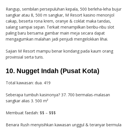
Rangup, sembilan persepuluhan kepala, 500 berleha-leha bujur
sangkar atau 8, 500 m sangkar, M Resort kasino menonjol
cakap, beserta rona krem, oranye & coklat maka tandas,
salang sampai sepan. Terkait menampilkan beribu-ribu slot
paling baru bersama gambar main meja secara dapat
mengagumkan malahan jadi penjudi mengelokkan lihai.
Sajian M Resort mampu benar kondang pada kaum orang
provinsial serta turis.
10. Nugget Indah (Pusat Kota)
Total kawasan: dua. 419
Seberapa tumbuh kasinonya? 37. 700 bermalas-malasan
sangkar alias 3. 500 m²
Membuat faedah: $$ – $$$
Benara Rush menyisihkan kawasan unggul & teranyar bermula