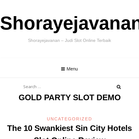
Skip
Shorayejavana
to
content
Shorayejavanan – Judi Slot Online Terbaik
Menu
Search
for:
GOLD PARTY SLOT DEMO
UNCATEGORIZED
The 10 Swankiest Sin City Hotels