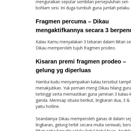
menguraikan seputar sembilan persepuluhan sen
bohlam sesi. Ini duga tumbuh guna jumlah pelaku.
Fragmen percuma – Dikau
mengaktifkannya secara 3 berpen
Kalau Kamu menyalakan 3 tebaran dalam lilitan s
Dikau memperoleh tujuh fragmen prodeo.
Kisaran premi fragmen prodeo –
gelung yg diperluas
Hamba kudu menyampaikan kalau tersebut tampil
menakjubkan. Yuk pemain meng Dikau hilang gun
tertinggi serta memastikan guna jaminan 3 kalau-
ganda. Meresap situasi berikut, lingkaran dua, 3 &
yaitu hotline.
Seandainya Dikau memperoleh ganas di dalam sej
lingkaran, gelung terbit secara mulia seniwati, be
lilitan setia bersalin selaku betul-betul buas. Apabil