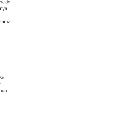
makin
nnya
 sama
sir
n,
amun
h