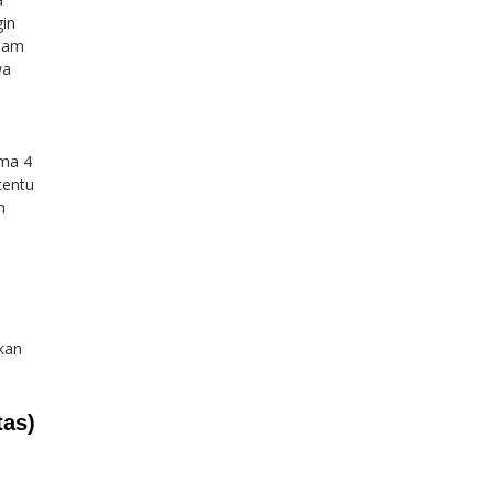
in
alam
wa
ama 4
tentu
n
kan
tas)