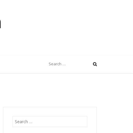
n
Search
for:
Search
for: