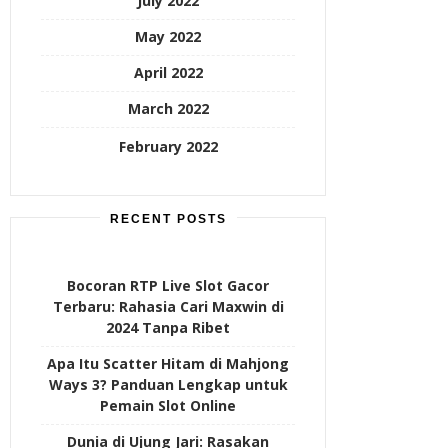
July 2022
May 2022
April 2022
March 2022
February 2022
RECENT POSTS
Bocoran RTP Live Slot Gacor
Terbaru: Rahasia Cari Maxwin di
2024 Tanpa Ribet
Apa Itu Scatter Hitam di Mahjong
Ways 3? Panduan Lengkap untuk
Pemain Slot Online
Dunia di Ujung Jari: Rasakan