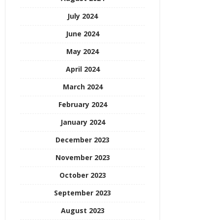
July 2024
June 2024
May 2024
April 2024
March 2024
February 2024
January 2024
December 2023
November 2023
October 2023
September 2023
August 2023