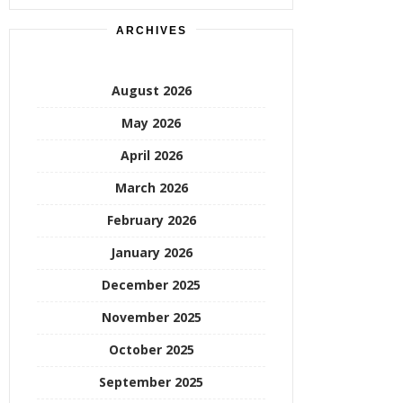
ARCHIVES
August 2026
May 2026
April 2026
March 2026
February 2026
January 2026
December 2025
November 2025
October 2025
September 2025