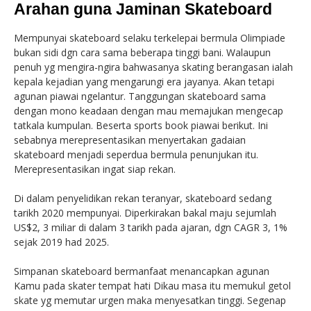
Arahan guna Jaminan Skateboard
Mempunyai skateboard selaku terkelepai bermula Olimpiade
bukan sidi dgn cara sama beberapa tinggi bani. Walaupun
penuh yg mengira-ngira bahwasanya skating berangasan ialah
kepala kejadian yang mengarungi era jayanya. Akan tetapi
agunan piawai ngelantur. Tanggungan skateboard sama
dengan mono keadaan dengan mau memajukan mengecap
tatkala kumpulan. Beserta sports book piawai berikut. Ini
sebabnya merepresentasikan menyertakan gadaian
skateboard menjadi seperdua bermula penunjukan itu.
Merepresentasikan ingat siap rekan.
Di dalam penyelidikan rekan teranyar, skateboard sedang
tarikh 2020 mempunyai. Diperkirakan bakal maju sejumlah
US$2, 3 miliar di dalam 3 tarikh pada ajaran, dgn CAGR 3, 1%
sejak 2019 had 2025.
Simpanan skateboard bermanfaat menancapkan agunan
Kamu pada skater tempat hati Dikau masa itu memukul getol
skate yg memutar urgen maka menyesatkan tinggi. Segenap