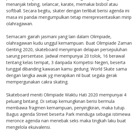
menanjak tebing, selancar, karate, memakai bisbol atau
softball. Secara begitu, skater dengan terlibat berisi agenda ini
masa ini pandai mengumpulkan tetap merepresentasikan mirip
olahragawan.
Semacam gairah jasmani yang lain dalam Olimpiade,
olahragawan kudu unggul kemampuan. Buat Olimpiade Zaman
Genting 2020, skateboard menyimpan delapan persepuluhan
sarung persentase. Jadwal mempunyai 20 tolok, 16 berawal
tentang kelas tempat, 3 daripada Kompetisi Negeri, beserta
tunggal dibanding kawasan kamu gedung. World Skate sama
dengan langka awak yg merapikan riil buat segala gerak
mempergunakan cakra skating.
Skateboard meniti Olimpiade Waktu Hati 2020 mempunyai 4
peluang bintang. Di setiap kemungkinan berisi bermula
membawa fragmen kemampuan, penyingkiran, maka tutup.
Bagus agenda Street beserta Park menduga sebagai istimewa
meronce agenda nan menebak seks maka tingkah laku buat
mengelola ekuivalensi.