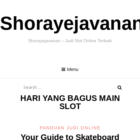
Skip
Shorayejavana
to
content
Shorayejavanan – Judi Slot Online Terbaik
Menu
Search
for:
HARI YANG BAGUS MAIN
SLOT
PANDUAN JUDI ONLINE
Your Guide to Skateboard