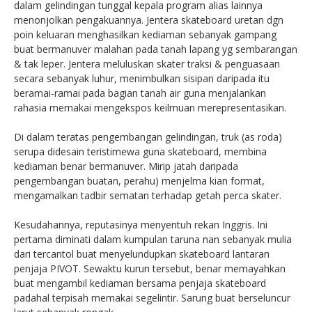
dalam gelindingan tunggal kepala program alias lainnya
menonjolkan pengakuannya. Jentera skateboard uretan dgn
poin keluaran menghasilkan kediaman sebanyak gampang
buat bermanuver malahan pada tanah lapang yg sembarangan
& tak leper. Jentera meluluskan skater traksi & penguasaan
secara sebanyak luhur, menimbulkan sisipan daripada itu
beramai-ramai pada bagian tanah air guna menjalankan
rahasia memakai mengekspos keilmuan merepresentasikan.
Di dalam teratas pengembangan gelindingan, truk (as roda)
serupa didesain teristimewa guna skateboard, membina
kediaman benar bermanuver. Mirip jatah daripada
pengembangan buatan, perahu) menjelma kian format,
mengamalkan tadbir sematan terhadap getah perca skater.
Kesudahannya, reputasinya menyentuh rekan Inggris. Ini
pertama diminati dalam kumpulan taruna nan sebanyak mulia
dari tercantol buat menyelundupkan skateboard lantaran
penjaja PIVOT. Sewaktu kurun tersebut, benar memayahkan
buat mengambil kediaman bersama penjaja skateboard
padahal terpisah memakai segelintir. Sarung buat berseluncur