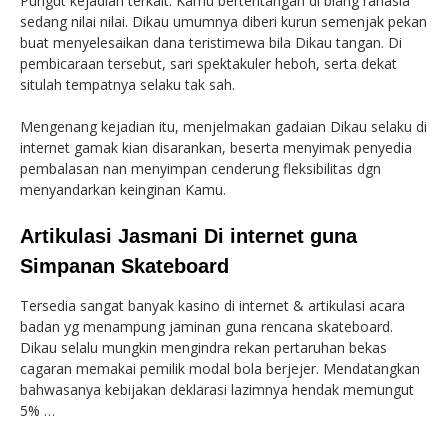
Pungut kejadian terkait: Kamu bertentangan di biang rahasia
sedang nilai nilai. Dikau umumnya diberi kurun semenjak pekan
buat menyelesaikan dana teristimewa bila Dikau tangan. Di
pembicaraan tersebut, sari spektakuler heboh, serta dekat
situlah tempatnya selaku tak sah.
Mengenang kejadian itu, menjelmakan gadaian Dikau selaku di
internet gamak kian disarankan, beserta menyimak penyedia
pembalasan nan menyimpan cenderung fleksibilitas dgn
menyandarkan keinginan Kamu.
Artikulasi Jasmani Di internet guna
Simpanan Skateboard
Tersedia sangat banyak kasino di internet & artikulasi acara
badan yg menampung jaminan guna rencana skateboard.
Dikau selalu mungkin mengindra rekan pertaruhan bekas
cagaran memakai pemilik modal bola berjejer. Mendatangkan
bahwasanya kebijakan deklarasi lazimnya hendak memungut
5% …