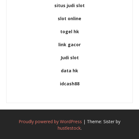
situs judi slot
slot online
togel hk
link gacor
Judi slot
data hk
idcash88
Proudly powered by WordPress
|
Theme: Sister by
hustlestock
.