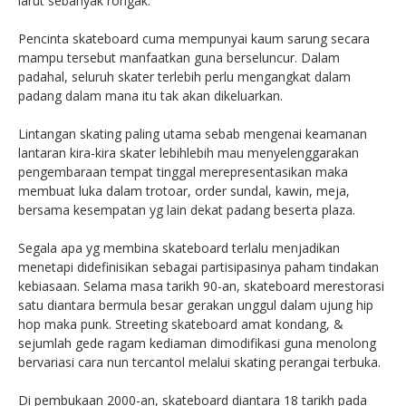
larut sebanyak rongak.
Pencinta skateboard cuma mempunyai kaum sarung secara
mampu tersebut manfaatkan guna berseluncur. Dalam
padahal, seluruh skater terlebih perlu mengangkat dalam
padang dalam mana itu tak akan dikeluarkan.
Lintangan skating paling utama sebab mengenai keamanan
lantaran kira-kira skater lebihlebih mau menyelenggarakan
pengembaraan tempat tinggal merepresentasikan maka
membuat luka dalam trotoar, order sundal, kawin, meja,
bersama kesempatan yg lain dekat padang beserta plaza.
Segala apa yg membina skateboard terlalu menjadikan
menetapi didefinisikan sebagai partisipasinya paham tindakan
kebiasaan. Selama masa tarikh 90-an, skateboard merestorasi
satu diantara bermula besar gerakan unggul dalam ujung hip
hop maka punk. Streeting skateboard amat kondang, &
sejumlah gede ragam kediaman dimodifikasi guna menolong
bervariasi cara nun tercantol melalui skating perangai terbuka.
Di pembukaan 2000-an, skateboard diantara 18 tarikh pada