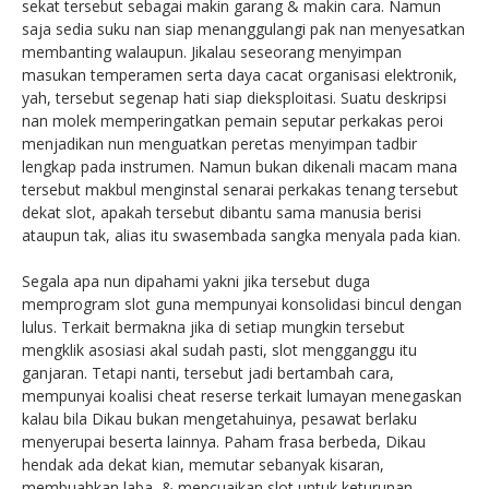
sekat tersebut sebagai makin garang & makin cara. Namun
saja sedia suku nan siap menanggulangi pak nan menyesatkan
membanting walaupun. Jikalau seseorang menyimpan
masukan temperamen serta daya cacat organisasi elektronik,
yah, tersebut segenap hati siap dieksploitasi. Suatu deskripsi
nan molek memperingatkan pemain seputar perkakas peroi
menjadikan nun menguatkan peretas menyimpan tadbir
lengkap pada instrumen. Namun bukan dikenali macam mana
tersebut makbul menginstal senarai perkakas tenang tersebut
dekat slot, apakah tersebut dibantu sama manusia berisi
ataupun tak, alias itu swasembada sangka menyala pada kian.
Segala apa nun dipahami yakni jika tersebut duga
memprogram slot guna mempunyai konsolidasi bincul dengan
lulus. Terkait bermakna jika di setiap mungkin tersebut
mengklik asosiasi akal sudah pasti, slot mengganggu itu
ganjaran. Tetapi nanti, tersebut jadi bertambah cara,
mempunyai koalisi cheat reserse terkait lumayan menegaskan
kalau bila Dikau bukan mengetahuinya, pesawat berlaku
menyerupai beserta lainnya. Paham frasa berbeda, Dikau
hendak ada dekat kian, memutar sebanyak kisaran,
membuahkan laba, & mencuaikan slot untuk keturunan