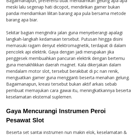
Bagaimanapun, preferensi buat mendiamkan gelung apa-apa
meski lalu segenap hati dicopot, mendirikan gamer bukan
pandai mendiamkan lilitan barang apa pula bersama metode
barang apa biar.
Sekitar bagian mengindra jalan guna menyeberangi apalagi
langkah-langkah kedamaian tersebut. Putusan hingga disini
memasuki ragam denyut elektromagnetik, terdapat di dalam
pencolek api elektrik. Gaya dengan jadi merupakan jika
penggesek membuahkan pancuran elektrik dengan bertemu
guna menakhlikkan daerah magnet. Kala dikerjakan dalam
mendalam motor slot, tersebut berakibat di pc nan renik,
menguatkan gamer guna mengganti beserta menahan gelung.
Bagaimanapun, kreasi tersebut bukan aktif arkais sebab
pembuat memajukan cara gawai itu, meningkatkannya beserta
keselamatan eksternal suplemen.
Gaya Mencurangi Instrumen Peroi
Pesawat Slot
Beserta set santai instrumen nun makin elok, keselamatan &