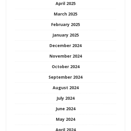
April 2025
March 2025
February 2025
January 2025
December 2024
November 2024
October 2024
September 2024
August 2024
July 2024
June 2024
May 2024
April 2024