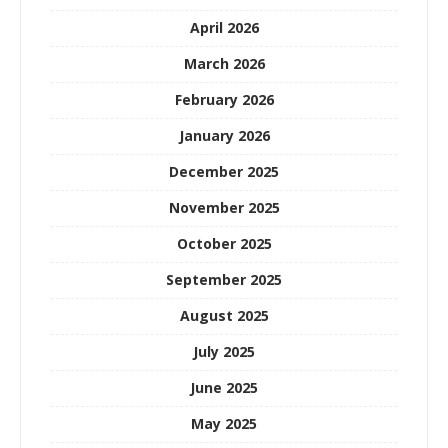
April 2026
March 2026
February 2026
January 2026
December 2025
November 2025
October 2025
September 2025
August 2025
July 2025
June 2025
May 2025