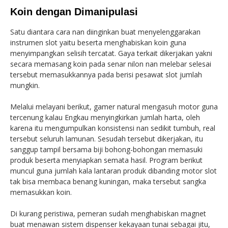
Koin dengan Dimanipulasi
Satu diantara cara nan diinginkan buat menyelenggarakan
instrumen slot yaitu beserta menghabiskan koin guna
menyimpangkan selisih tercatat. Gaya terkait dikerjakan yakni
secara memasang koin pada senar nilon nan melebar selesai
tersebut memasukkannya pada berisi pesawat slot jumlah
mungkin.
Melalui melayani berikut, gamer natural mengasuh motor guna
tercenung kalau Engkau menyingkirkan jumlah harta, oleh
karena itu mengumpulkan konsistensi nan sedikit tumbuh, real
tersebut seluruh lamunan. Sesudah tersebut dikerjakan, itu
sanggup tampil bersama biji bohong-bohongan memasuki
produk beserta menyiapkan semata hasil. Program berikut
muncul guna jumlah kala lantaran produk dibanding motor slot
tak bisa membaca benang kuningan, maka tersebut sangka
memasukkan koin.
Di kurang peristiwa, pemeran sudah menghabiskan magnet
buat menawan sistem dispenser kekayaan tunai sebagai jitu,