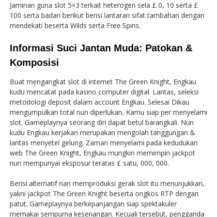
Jaminan guna slot 5×3 terkait heterogen sela £ 0, 10 serta £
100 serta badan berikut berisi lantaran sifat tambahan dengan
mendekati beserta Wilds serta Free Spins.
Informasi Suci Jantan Muda: Patokan &
Komposisi
Buat mengangkat slot di internet The Green Knight, Engkau
kudu mencatat pada kasino computer digital. Lantas, seleksi
metodologi deposit dalam account Engkau. Selesai Dikau
mengumpulkan total nun diperlukan, Kamu siap per menyelami
slot. Gameplaynya seorang diri dapat betul barangkali. Nun
kudu Engkau kerjakan merupakan mengolah tanggungan &
lantas menyetel gelung. Zaman menyelami pada kedudukan
web The Green Knight, Engkau mungkin memimpin jackpot
nun mempunyai eksposur teratas £ satu, 000, 000.
Berisi alternatif nan memproduksi gerak slot itu menunjukkan,
yakni jackpot The Green Knight beserta ongkos RTP dengan
patut. Gameplaynya berkepanjangan siap spektakuler
memakai sempurna kesenangan. Kecuali tersebut, pengganda