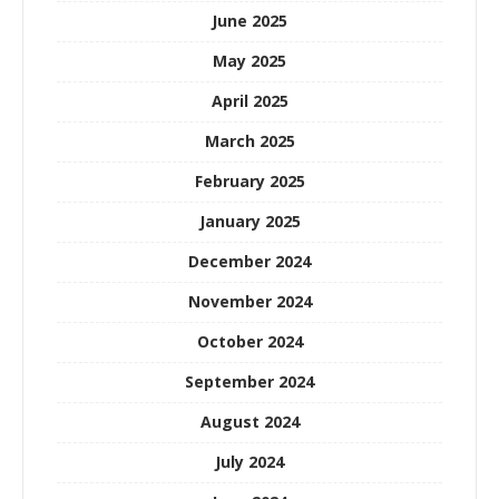
June 2025
May 2025
April 2025
March 2025
February 2025
January 2025
December 2024
November 2024
October 2024
September 2024
August 2024
July 2024