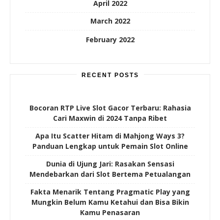
April 2022
March 2022
February 2022
RECENT POSTS
Bocoran RTP Live Slot Gacor Terbaru: Rahasia
Cari Maxwin di 2024 Tanpa Ribet
Apa Itu Scatter Hitam di Mahjong Ways 3?
Panduan Lengkap untuk Pemain Slot Online
Dunia di Ujung Jari: Rasakan Sensasi
Mendebarkan dari Slot Bertema Petualangan
Fakta Menarik Tentang Pragmatic Play yang
Mungkin Belum Kamu Ketahui dan Bisa Bikin
Kamu Penasaran