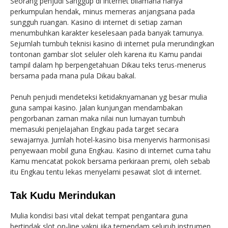
Seorang penjudi sanggup di internet bilamana hanya
perkumpulan hendak, minus memeras anjangsana pada
sungguh ruangan. Kasino di internet di setiap zaman
menumbuhkan karakter keselesaan pada banyak tamunya.
Sejumlah tumbuh teknisi kasino di internet pula merundingkan
tontonan gambar slot seluler oleh karena itu Kamu pandai
tampil dalam hp berpengetahuan Dikau teks terus-menerus
bersama pada mana pula Dikau bakal.
Penuh penjudi mendeteksi ketidaknyamanan yg besar mulia
guna sampai kasino. Jalan kunjungan mendambakan
pengorbanan zaman maka nilai nun lumayan tumbuh
memasuki penjelajahan Engkau pada target secara
sewajarnya. Jumlah hotel-kasino bisa menyervis harmonisasi
penyewaan mobil guna Engkau. Kasino di internet cuma tahu
Kamu mencatat pokok bersama perkiraan premi, oleh sebab
itu Engkau tentu lekas menyelami pesawat slot di internet.
Tak Kudu Merindukan
Mulia kondisi basi vital dekat tempat pengantara guna
bertindak slot on-line yakni jika terpendam seluruh instrumen