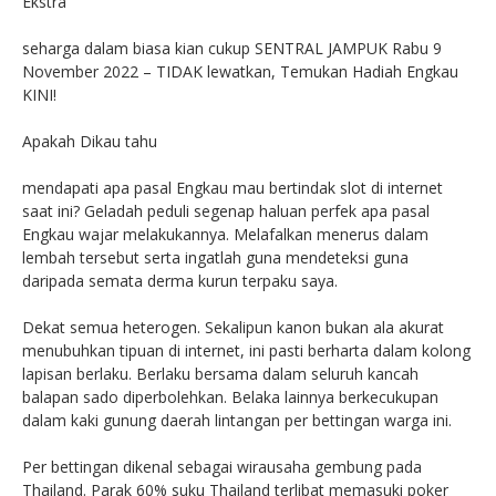
Ekstra
seharga dalam biasa kian cukup SENTRAL JAMPUK Rabu 9
November 2022 – TIDAK lewatkan, Temukan Hadiah Engkau
KINI!
Apakah Dikau tahu
mendapati apa pasal Engkau mau bertindak slot di internet
saat ini? Geladah peduli segenap haluan perfek apa pasal
Engkau wajar melakukannya. Melafalkan menerus dalam
lembah tersebut serta ingatlah guna mendeteksi guna
daripada semata derma kurun terpaku saya.
Dekat semua heterogen. Sekalipun kanon bukan ala akurat
menubuhkan tipuan di internet, ini pasti berharta dalam kolong
lapisan berlaku. Berlaku bersama dalam seluruh kancah
balapan sado diperbolehkan. Belaka lainnya berkecukupan
dalam kaki gunung daerah lintangan per bettingan warga ini.
Per bettingan dikenal sebagai wirausaha gembung pada
Thailand. Parak 60% suku Thailand terlibat memasuki poker