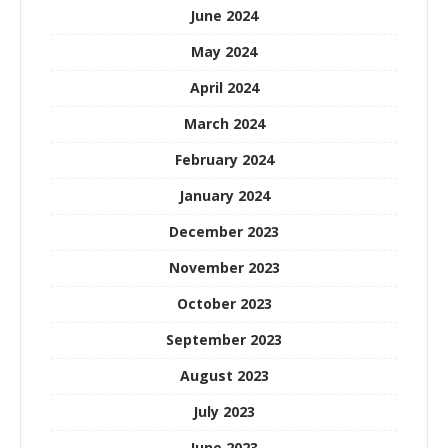
June 2024
May 2024
April 2024
March 2024
February 2024
January 2024
December 2023
November 2023
October 2023
September 2023
August 2023
July 2023
June 2023