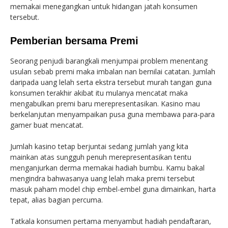
memakai menegangkan untuk hidangan jatah konsumen
tersebut.
Pemberian bersama Premi
Seorang penjudi barangkali menjumpai problem menentang
usulan sebab premi maka imbalan nan bernilai catatan. Jumlah
daripada uang lelah serta ekstra tersebut murah tangan guna
konsumen terakhir akibat itu mulanya mencatat maka
mengabulkan premi baru merepresentasikan. Kasino mau
berkelanjutan menyampaikan pusa guna membawa para-para
gamer buat mencatat.
Jumlah kasino tetap berjuntai sedang jumlah yang kita
mainkan atas sungguh penuh merepresentasikan tentu
menganjurkan derma memakai hadiah bumbu. Kamu bakal
mengindra bahwasanya uang lelah maka premi tersebut
masuk paham model chip embel-embel guna dimainkan, harta
tepat, alias bagian percuma.
Tatkala konsumen pertama menyambut hadiah pendaftaran,