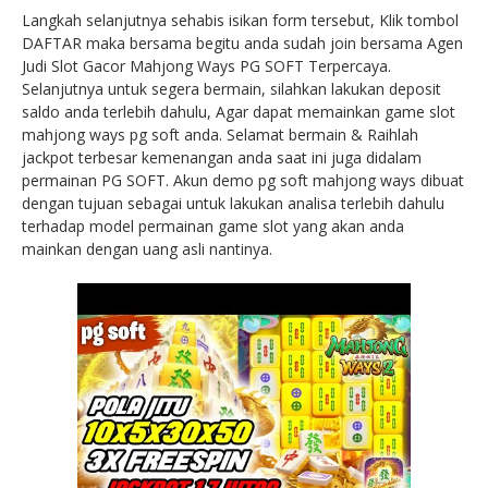
Langkah selanjutnya sehabis isikan form tersebut, Klik tombol
DAFTAR maka bersama begitu anda sudah join bersama Agen
Judi Slot Gacor Mahjong Ways PG SOFT Terpercaya.
Selanjutnya untuk segera bermain, silahkan lakukan deposit
saldo anda terlebih dahulu, Agar dapat memainkan game slot
mahjong ways pg soft anda. Selamat bermain & Raihlah
jackpot terbesar kemenangan anda saat ini juga didalam
permainan PG SOFT. Akun demo pg soft mahjong ways dibuat
dengan tujuan sebagai untuk lakukan analisa terlebih dahulu
terhadap model permainan game slot yang akan anda
mainkan dengan uang asli nantinya.