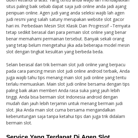
situs paling baik sebab dapat saja judi online anda jadi ajang
penipuan online. Agen judi yang anda seleksi wajib lah agen
judi resmi yang salah satuny merupakan website slot gacor
hari ini. Perbedaan Mesin Slot Klasik Dan Progressif –Ternyata
tetap sedikit berasal dari para pemain slot online yang benar
benar memahami permainan tersebut. Banyak sekali orang
yang tetap belum mengetahui jika ada beberapa model mesin
slot dengan tingkat kesulitan yang berbeda beda.
Selain berasal dari trik bermain slot judi online yang berpacu
pada cara pancing mesin slot judi online android terbaik, Anda
juga wajib tahu tips menang main slot judi online yang tentu
terlalu memuaskan. Main slot judi online bersama dengan tips
paling baik akan memberi Anda rasa suka yang jauh lebih
tinggi. Anda bisa bermain slot Indonesia android dengan
mudah dan jauh lebih terjamin untuk menang bermain judi
slot. Jika Anda main slot cuma bersama mengandalkan
keberuntungan saja tanpa ketahui tips dan juga trik didalam
bermain slot.
Service Yang Terdapat Di Agen Slot