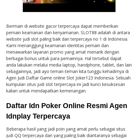
Bermain di website gacor terpercaya dapat memberikan
pemain keamanan dan kenyamanan. SLOT88 adalah di antara
website judi slot paling baik dan terpercaya no 1 di Indonesia.
Kami menanggung keamanan identitas pemain dan
menawarkan layanan promo yang amat menarik dengan
berbagai bonus untuk para pemainnya. Hal tersebut dapat
anda lakukan melalui media laptop, handphone, tablet, dan lain
sebagainnya, jadi ayo teman-teman kita tunggu kehadirnya di
Agen Judi Daftar Game online Slot Joker123 Indonesia. Sebuah
kumpulan situs judi slot terpercaya ini jadi kunci kesuksesan
kalian untuk mendapatkan kemenangan.
Daftar Idn Poker Online Resmi Agen
Idnplay Terpercaya
Beberapa hasil yang jadi poin yang amat perlu sebagai situs
judi QQ terpercaya dan yang paling baik diantaranya sebagai