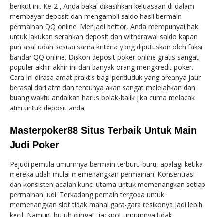
berikut ini. Ke-2 , Anda bakal dikasihkan keluasaan di dalam
membayar deposit dan mengambil saldo hasil bermain
permainan QQ online. Menjadi bettor, Anda mempunyai hak
untuk lakukan serahkan deposit dan withdrawal saldo kapan
pun asal udah sesuai sama kriteria yang diputuskan oleh faksi
bandar QQ online. Diskon deposit poker online gratis sangat
populer akhir-akhir ini dan banyak orang mengkredit poker.
Cara ini dirasa amat praktis bagi penduduk yang areanya jauh
berasal dari atm dan tentunya akan sangat melelahkan dan
buang waktu andaikan harus bolak-balik jika cuma melacak
atm untuk deposit anda.
Masterpoker88 Situs Terbaik Untuk Main
Judi Poker
Pejudi pemula umumnya bermain terburu-buru, apalagi ketika
mereka udah mulai memenangkan permainan. Konsentrasi
dan konsisten adalah kunci utama untuk memenangkan setiap
permainan judi. Terkadang pemain tergoda untuk
memenangkan slot tidak mahal gara-gara resikonya jadi lebih
kecil. Namun, butuh diingat, jackpot umumnya tidak