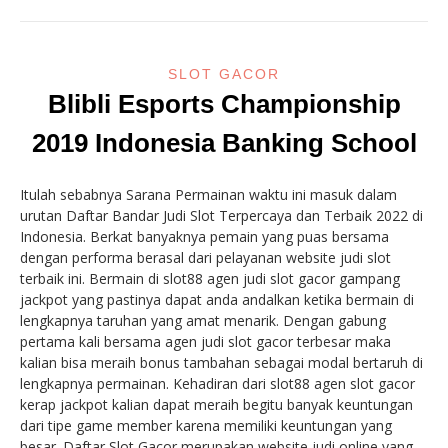
SLOT GACOR
Blibli Esports Championship
2019 Indonesia Banking School
Itulah sebabnya Sarana Permainan waktu ini masuk dalam
urutan Daftar Bandar Judi Slot Terpercaya dan Terbaik 2022 di
Indonesia. Berkat banyaknya pemain yang puas bersama
dengan performa berasal dari pelayanan website judi slot
terbaik ini. Bermain di slot88 agen judi slot gacor gampang
jackpot yang pastinya dapat anda andalkan ketika bermain di
lengkapnya taruhan yang amat menarik. Dengan gabung
pertama kali bersama agen judi slot gacor terbesar maka
kalian bisa meraih bonus tambahan sebagai modal bertaruh di
lengkapnya permainan. Kehadiran dari slot88 agen slot gacor
kerap jackpot kalian dapat meraih begitu banyak keuntungan
dari tipe game member karena memiliki keuntungan yang
besar. Daftar Slot Gacor merupakan website judi online yang