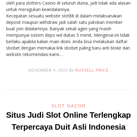
oleh para slotters Casino di seluruh dunia, jadi tidak ada alasan
untuk meragukan keandalannya.
Kecepatan sesuatu website slot88 di dalam melaksanakan
deposit maupun withdraw jadi salah satu patokan member
buat join didalamnya. Banyak sekali agen yang masih
mempunyai sistem depo wd diatas 5 menit, Mengenai ini tidak
berlaku apabila kalian main disini. Anda bisa melakukan daftar
sbobet dengan memakai link sbobet paling baru anti blokir dari
website rekomendasi kami.…
NOVEMBER 4, 2022
By
RUSSELL PRICE
SLOT GACOR
Situs Judi Slot Online Terlengkap
Terpercaya Duit Asli Indonesia