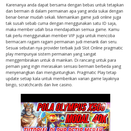
Karenanya anda dapat bersama dengan bebas untuk tetapkan
dan bermain di dalam permainan apa yang anda sukai dengan
benar-benar mudah sekali. Memainkan game judi online juga
tak susah sebab cuma dengan menggunakan satu ID saja,
maka member udah bisa mendapatkan semua game. Kamu
tak perlu menggunakan member VIP juga untuk mencoba
bermacam ragam ragam permainan judi menarik dan seru.
Sesuai sebutan nya provider terbaik Judi Slot Online pragmatic
play mempunyai sistem permainan yang sangat
menggembirakan untuk di mainkan. Di rancang untuk para
pemain yang ingin merasakan sensasi bermain berbeda yang
menyenangkan dan menguntungkan. Pragmatic Play tetap
update setiap kala untuk memberikan varian game layaknya
bingo, scratchcards dan live casino.