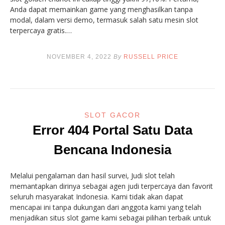
Anda dapat memainkan game yang menghasilkan tanpa
modal, dalam versi demo, termasuk salah satu mesin slot
terpercaya gratis.…
NOVEMBER 4, 2022
By
RUSSELL PRICE
SLOT GACOR
Error 404 Portal Satu Data
Bencana Indonesia
Melalui pengalaman dan hasil survei, Judi slot telah
memantapkan dirinya sebagai agen judi terpercaya dan favorit
seluruh masyarakat Indonesia. Kami tidak akan dapat
mencapai ini tanpa dukungan dari anggota kami yang telah
menjadikan situs slot game kami sebagai pilihan terbaik untuk