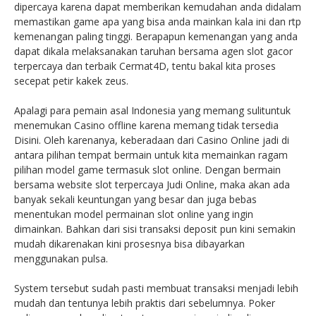
dipercaya karena dapat memberikan kemudahan anda didalam
memastikan game apa yang bisa anda mainkan kala ini dan rtp
kemenangan paling tinggi. Berapapun kemenangan yang anda
dapat dikala melaksanakan taruhan bersama agen slot gacor
terpercaya dan terbaik Cermat4D, tentu bakal kita proses
secepat petir kakek zeus.
Apalagi para pemain asal Indonesia yang memang sulituntuk
menemukan Casino offline karena memang tidak tersedia
Disini. Oleh karenanya, keberadaan dari Casino Online jadi di
antara pilihan tempat bermain untuk kita memainkan ragam
pilihan model game termasuk slot online. Dengan bermain
bersama website slot terpercaya Judi Online, maka akan ada
banyak sekali keuntungan yang besar dan juga bebas
menentukan model permainan slot online yang ingin
dimainkan. Bahkan dari sisi transaksi deposit pun kini semakin
mudah dikarenakan kini prosesnya bisa dibayarkan
menggunakan pulsa.
System tersebut sudah pasti membuat transaksi menjadi lebih
mudah dan tentunya lebih praktis dari sebelumnya. Poker