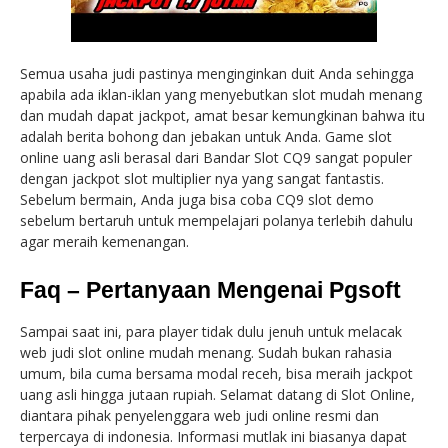
Semua usaha judi pastinya menginginkan duit Anda sehingga
apabila ada iklan-iklan yang menyebutkan slot mudah menang
dan mudah dapat jackpot, amat besar kemungkinan bahwa itu
adalah berita bohong dan jebakan untuk Anda. Game slot
online uang asli berasal dari Bandar Slot CQ9 sangat populer
dengan jackpot slot multiplier nya yang sangat fantastis.
Sebelum bermain, Anda juga bisa coba CQ9 slot demo
sebelum bertaruh untuk mempelajari polanya terlebih dahulu
agar meraih kemenangan.
Faq – Pertanyaan Mengenai Pgsoft
Sampai saat ini, para player tidak dulu jenuh untuk melacak
web judi slot online mudah menang. Sudah bukan rahasia
umum, bila cuma bersama modal receh, bisa meraih jackpot
uang asli hingga jutaan rupiah. Selamat datang di Slot Online,
diantara pihak penyelenggara web judi online resmi dan
terpercaya di indonesia. Informasi mutlak ini biasanya dapat