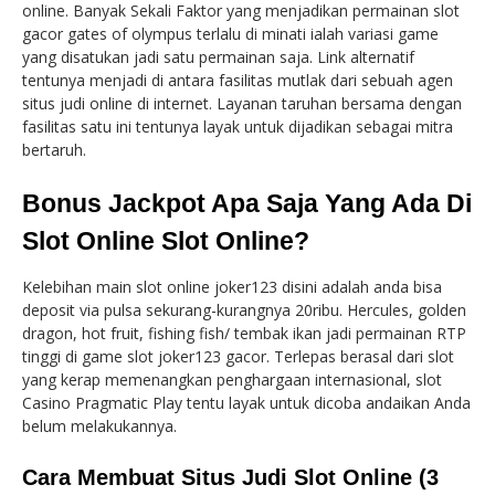
online. Banyak Sekali Faktor yang menjadikan permainan slot
gacor gates of olympus terlalu di minati ialah variasi game
yang disatukan jadi satu permainan saja. Link alternatif
tentunya menjadi di antara fasilitas mutlak dari sebuah agen
situs judi online di internet. Layanan taruhan bersama dengan
fasilitas satu ini tentunya layak untuk dijadikan sebagai mitra
bertaruh.
Bonus Jackpot Apa Saja Yang Ada Di
Slot Online Slot Online?
Kelebihan main slot online joker123 disini adalah anda bisa
deposit via pulsa sekurang-kurangnya 20ribu. Hercules, golden
dragon, hot fruit, fishing fish/ tembak ikan jadi permainan RTP
tinggi di game slot joker123 gacor. Terlepas berasal dari slot
yang kerap memenangkan penghargaan internasional, slot
Casino Pragmatic Play tentu layak untuk dicoba andaikan Anda
belum melakukannya.
Cara Membuat Situs Judi Slot Online (3