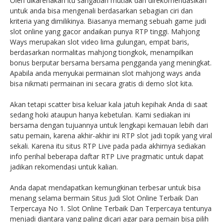
Oleh dikarenakan itu sangatlah mutlak dan direkomendasikan
untuk anda bisa mengenali berdasarkan sebagian ciri dan
kriteria yang dimilikinya. Biasanya memang sebuah game judi
slot online yang gacor andaikan punya RTP tinggi. Mahjong
Ways merupakan slot video lima gulungan, empat baris,
berdasarkan normalitas mahjong tiongkok, menampilkan
bonus berputar bersama bersama pengganda yang meningkat.
Apabila anda menyukai permainan slot mahjong ways anda
bisa nikmati permainan ini secara gratis di demo slot kita.
Akan tetapi scatter bisa keluar kala jatuh kepihak Anda di saat
sedang hoki ataupun hanya kebetulan. Kami sediakan ini
bersama dengan tujuannya untuk lengkapi kemauan lebih dari
satu pemain, karena akhir-akhir ini RTP slot jadi topik yang viral
sekali. Karena itu situs RTP Live pada pada akhirnya sediakan
info perihal beberapa daftar RTP Live pragmatic untuk dapat
jadikan rekomendasi untuk kalian.
Anda dapat mendapatkan kemungkinan terbesar untuk bisa
menang selama bermain Situs Judi Slot Online Terbaik Dan
Terpercaya No 1. Slot Online Terbaik Dan Terpercaya tentunya
menjadi diantara yang paling dicari agar para pemain bisa pilih