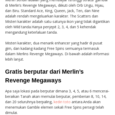
di Merlin’s Revenge Megaways, diikuti oleh Orb Ungu, Hijau,
dan Biru. Standard Ace, King, Queen, Jack, Ten, dan Nine
adalah rendah mengeluarkan karakter. The Scatters dan
Misteri karakter adalah satu-satunya ikon yang tidak digantikan
oleh Wild tanda.Hanya penjepit 2, 3, 4, dan 5 kehendak
mengandung keterlaluan tanda.
Misteri karakter, dua menarik enhancer yang hadir di pusat
gim, dan kadang-kadang Free Spins semuanya termasuk
dalam Merlins Revenge Megaways. Di bawah adalah informasi
lebih lanjut.
Gratis berputar dari Merlin’s
Revenge Megaways
Apa saja lokasi pada berputar dimana 3, 4, 5, atau 6 mencerai-
beraikan Tanah akan memulai berputar, pemberian 8, 10, 14,
dan 20 seluruhnya berpaling,
kediri toto
antara.Anda akan
menemukan Gamble elemen sekali Free Spins persegi telah
dimulai.