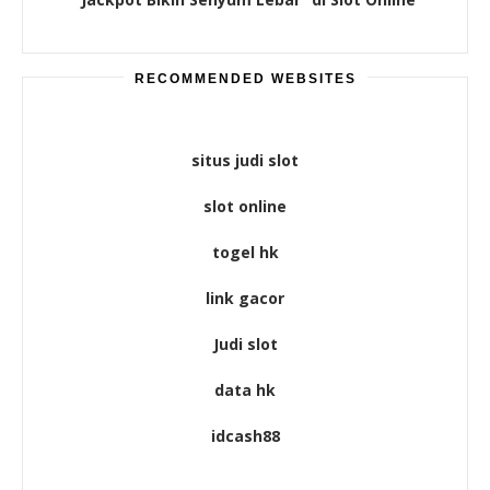
RECOMMENDED WEBSITES
situs judi slot
slot online
togel hk
link gacor
Judi slot
data hk
idcash88