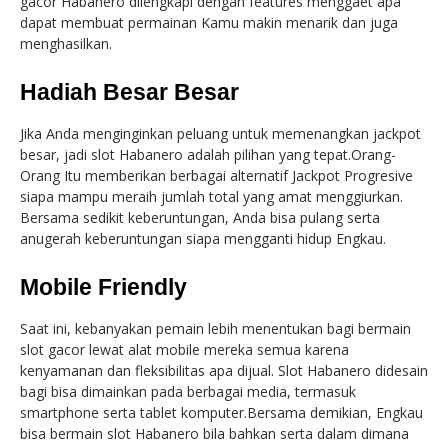
gacor Habanero dilengkapi dengan features menggaet apa
dapat membuat permainan Kamu makin menarik dan juga
menghasilkan.
Hadiah Besar Besar
Jika Anda menginginkan peluang untuk memenangkan jackpot
besar, jadi slot Habanero adalah pilihan yang tepat.Orang-
Orang Itu memberikan berbagai alternatif Jackpot Progresive
siapa mampu meraih jumlah total yang amat menggiurkan.
Bersama sedikit keberuntungan, Anda bisa pulang serta
anugerah keberuntungan siapa mengganti hidup Engkau.
Mobile Friendly
Saat ini, kebanyakan pemain lebih menentukan bagi bermain
slot gacor lewat alat mobile mereka semua karena
kenyamanan dan fleksibilitas apa dijual. Slot Habanero didesain
bagi bisa dimainkan pada berbagai media, termasuk
smartphone serta tablet komputer.Bersama demikian, Engkau
bisa bermain slot Habanero bila bahkan serta dalam dimana