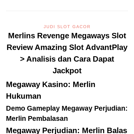
JUDI SLOT GACOR
Merlins Revenge Megaways Slot
Review Amazing Slot AdvantPlay
> Analisis dan Cara Dapat
Jackpot
Megaway Kasino: Merlin
Hukuman
Demo Gameplay Megaway Perjudian:
Merlin Pembalasan
Megaway Perjudian: Merlin Balas