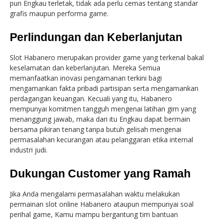
pun Engkau terletak, tidak ada perlu cemas tentang standar
grafis maupun performa game.
Perlindungan dan Keberlanjutan
Slot Habanero merupakan provider game yang terkenal bakal
keselamatan dan keberlanjutan. Mereka Semua
memanfaatkan inovasi pengamanan terkini bagi
mengamankan fakta pribadi partisipan serta mengamankan
perdagangan keuangan. Kecuali yang itu, Habanero
mempunyai komitmen tangguh mengenai latihan gim yang
menanggung jawab, maka dari itu Engkau dapat bermain
bersama pikiran tenang tanpa butuh gelisah mengenai
permasalahan kecurangan atau pelanggaran etika internal
industri judi.
Dukungan Customer yang Ramah
Jika Anda mengalami permasalahan waktu melakukan
permainan slot online Habanero ataupun mempunyai soal
perihal game, Kamu mampu bergantung tim bantuan