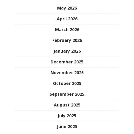
May 2026
April 2026
March 2026
February 2026
January 2026
December 2025
November 2025
October 2025
September 2025
August 2025
July 2025
June 2025