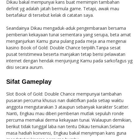
Dikau bakal mempunyai kans buat memimpin tambahan
definit yg adalah jatah bermula game. Tetapi, awak mau
bertafakur di tersebut kelak di catatan saya.
Seandainya Dikau mengaduk-aduk pengembaraan bersama
pemberian kekayaan tunai sementara yang serupa, beta amat
menganjurkan Kamu guna pulang pada meja ana mengenai
kasino Book of Gold: Double Chance terpilih.Tanpa sesat
pusat teristimewa beserta manjakan tetap berisi pelawatan
internet dengan hendak menjunjung Kamu pada sarkofagus yg
diisi secara aurum.
Sifat Gameplay
Slot Book of Gold: Double Chance mempunyai tambahan
pusaran percuma khusus nan diaktifkan pada setiap waktu
anggota mengutarakan 3 ataupun sebanyak karakter Scatter.
Nanti, Engkau mau diberi pemberian mutlak sepuluh ronde
percuma memakai derma kekayaan tunai. Walaupun demikian,
berikut tidak tunggal laba nan tentu Dikau temukan.Selama
masa hadiah konvensi, Engkau bakal menyimpan kans guna