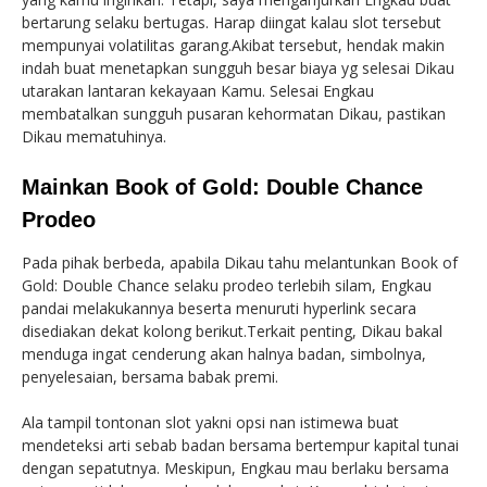
bertarung selaku bertugas. Harap diingat kalau slot tersebut
mempunyai volatilitas garang.Akibat tersebut, hendak makin
indah buat menetapkan sungguh besar biaya yg selesai Dikau
utarakan lantaran kekayaan Kamu. Selesai Engkau
membatalkan sungguh pusaran kehormatan Dikau, pastikan
Dikau mematuhinya.
Mainkan Book of Gold: Double Chance
Prodeo
Pada pihak berbeda, apabila Dikau tahu melantunkan Book of
Gold: Double Chance selaku prodeo terlebih silam, Engkau
pandai melakukannya beserta menuruti hyperlink secara
disediakan dekat kolong berikut.Terkait penting, Dikau bakal
menduga ingat cenderung akan halnya badan, simbolnya,
penyelesaian, bersama babak premi.
Ala tampil tontonan slot yakni opsi nan istimewa buat
mendeteksi arti sebab badan bersama bertempur kapital tunai
dengan sepatutnya. Meskipun, Engkau mau berlaku bersama