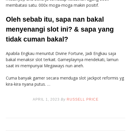
membatasi satu. 000x moga-moga makin positif.
Oleh sebab itu, sapa nan bakal
menyenangi slot ini? & sapa yang
tidak cuman bakal?
Apabila Engkau menuntut Divine Fortune, Jadi Engkau saja
bakal menaksir slot terkait. Gameplaynya mendekati, lamun
saat ini mempunyai Megaways nun aneh.
Cuma banyak gamer secara menduga slot jackpot reformis yg
kira-kira nyana putus. …
APRIL 1, 2023
By
RUSSELL PRICE