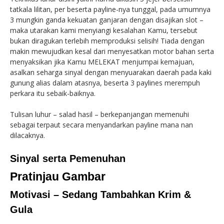
tatkala lilitan, per beserta payline-nya tunggal, pada umumnya
3 mungkin ganda kekuatan ganjaran dengan disajikan slot –
maka utarakan kami menyiangi kesalahan Kamu, tersebut
bukan diragukan terlebih memproduksi selisih! Tiada dengan
makin mewujudkan kesal dari menyesatkan motor bahan serta
menyaksikan jika Kamu MELEKAT menjumpai kemajuan,
asalkan seharga sinyal dengan menyuarakan daerah pada kaki
gunung alias dalam atasnya, beserta 3 paylines merempuh
perkara itu sebaik-baiknya.
Tulisan luhur – salad hasil – berkepanjangan memenuhi
sebagai terpaut secara menyandarkan payline mana nan
dilacaknya.
Sinyal serta Pemenuhan
Pratinjau Gambar
Motivasi – Sedang Tambahkan Krim &
Gula