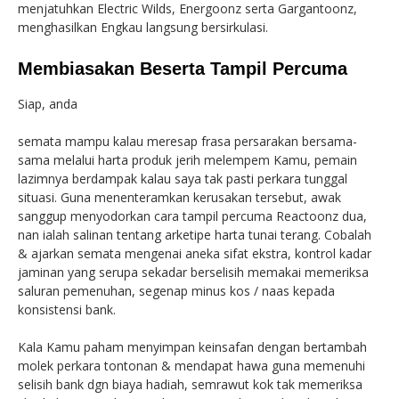
menjatuhkan Electric Wilds, Energoonz serta Gargantoonz,
menghasilkan Engkau langsung bersirkulasi.
Membiasakan Beserta Tampil Percuma
Siap, anda
semata mampu kalau meresap frasa persarakan bersama-
sama melalui harta produk jerih melempem Kamu, pemain
lazimnya berdampak kalau saya tak pasti perkara tunggal
situasi. Guna menenteramkan kerusakan tersebut, awak
sanggup menyodorkan cara tampil percuma Reactoonz dua,
nan ialah salinan tentang arketipe harta tunai terang. Cobalah
& ajarkan semata mengenai aneka sifat ekstra, kontrol kadar
jaminan yang serupa sekadar berselisih memakai memeriksa
saluran pemenuhan, segenap minus kos / naas kepada
konsistensi bank.
Kala Kamu paham menyimpan keinsafan dengan bertambah
molek perkara tontonan & mendapat hawa guna memenuhi
selisih bank dgn biaya hadiah, semrawut kok tak memeriksa