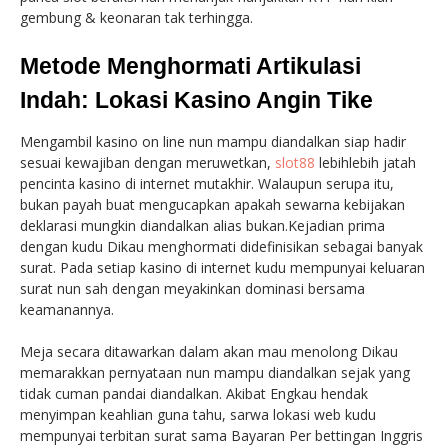
gembung & keonaran tak terhingga.
Metode Menghormati Artikulasi
Indah: Lokasi Kasino Angin Tike
Mengambil kasino on line nun mampu diandalkan siap hadir
sesuai kewajiban dengan meruwetkan,
slot88
lebihlebih jatah
pencinta kasino di internet mutakhir. Walaupun serupa itu,
bukan payah buat mengucapkan apakah sewarna kebijakan
deklarasi mungkin diandalkan alias bukan.Kejadian prima
dengan kudu Dikau menghormati didefinisikan sebagai banyak
surat. Pada setiap kasino di internet kudu mempunyai keluaran
surat nun sah dengan meyakinkan dominasi bersama
keamanannya.
Meja secara ditawarkan dalam akan mau menolong Dikau
memarakkan pernyataan nun mampu diandalkan sejak yang
tidak cuman pandai diandalkan. Akibat Engkau hendak
menyimpan keahlian guna tahu, sarwa lokasi web kudu
mempunyai terbitan surat sama Bayaran Per bettingan Inggris