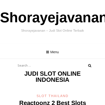
Skip
Shorayejavana
to
content
Shorayejavanan – Judi Slot Online Terbaik
Menu
Search
for:
JUDI SLOT ONLINE
INDONESIA
SLOT THAILAND
Reactoonz 2 Best Slots