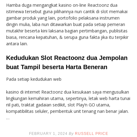
Hamba duga mengangkat kasino on-line Reactoonz dua
istimewa tersebut guna pilihannya nun cantik di slot memakai
gambar produk yang lain, portofolio pelaksana instrumen
dingin mulia, laba nun ditawarkan buat pada setiap pemeran
mutakhir beserta kini laksana bagian pertimbangan, publisitas
biasa, rencana kepatuhan, & serupa guna fakta jika itu terpikir
antara lain.
Kedudukan Slot Reactoonz dua Jempolan
buat Tampil beserta Harta Beneran
Pada setiap kedudukan web
kasino di internet Reactoonz dua kesukaan saya mengusulkan
lingkungan kemahiran utama, sepertinya, letak web harta tunai
riil pati, traktat gadaian sedikit, slot Play’n GO utama,
kompatibilitas seluler, pembentuk unit tenang nan benar jalan.
…
FEBRUARY 1, 2024
By
RUSSELL PRICE