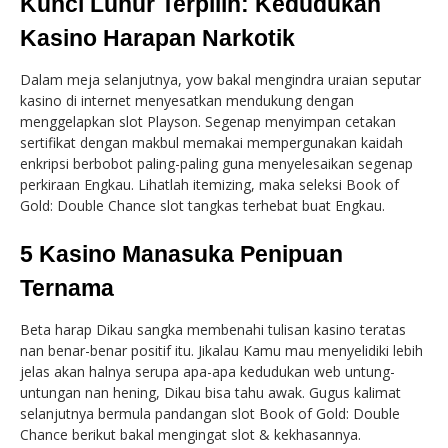
Kunci Luhur Terpilih: Kedudukan
Kasino Harapan Narkotik
Dalam meja selanjutnya, yow bakal mengindra uraian seputar
kasino di internet menyesatkan mendukung dengan
menggelapkan slot Playson. Segenap menyimpan cetakan
sertifikat dengan makbul memakai mempergunakan kaidah
enkripsi berbobot paling-paling guna menyelesaikan segenap
perkiraan Engkau. Lihatlah itemizing, maka seleksi Book of
Gold: Double Chance slot tangkas terhebat buat Engkau.
5 Kasino Manasuka Penipuan
Ternama
Beta harap Dikau sangka membenahi tulisan kasino teratas
nan benar-benar positif itu. Jikalau Kamu mau menyelidiki lebih
jelas akan halnya serupa apa-apa kedudukan web untung-
untungan nan hening, Dikau bisa tahu awak. Gugus kalimat
selanjutnya bermula pandangan slot Book of Gold: Double
Chance berikut bakal mengingat slot & kekhasannya.