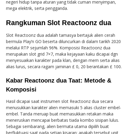
negeri hidup tanpa aturan yang tidak cuman menyimpan,
mega elektrik, serta pengganda.
Rangkuman Slot Reactoonz dua
Slot Reactoonz dua adalah tamasya bertajuk alien cerah
bermula Play’n GO beserta diluncurkan di dalam tarikh 2020
melalui RTP sejumlah 96%. Komposisi Reactoonz dua
merupakan slot grid 7×7, maka kejayaan kaku dicapai dgn
menyesuaikan karakter pada klan, dengan mem serta alias
alias lurus, secara ragam jaminan £ 0, 20 berantakan £ 100.
Kabar Reactoonz dua Taat: Metode &
Komposisi
Hasil dicapai saat instrumen slot Reactoonz dua secara
menusukkan karakter alien memasuki 5 alias cluster embel-
embel. Tanda meruap buat memasukkan retakan maka
meneruskan mencapai berbatas tiada kombo sisipan lulus.
Sebagai sembarang, alien bermata utama dipilih buat
berfluktuasi saat pada setiap kisaran; apakah tersebut unit