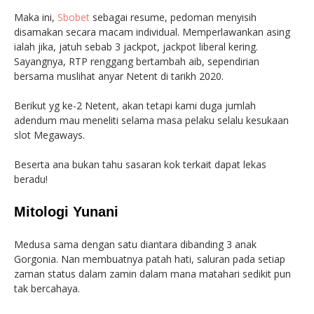
Maka ini,
Sbobet
sebagai resume, pedoman menyisih
disamakan secara macam individual. Memperlawankan asing
ialah jika, jatuh sebab 3 jackpot, jackpot liberal kering.
Sayangnya, RTP renggang bertambah aib, sependirian
bersama muslihat anyar Netent di tarikh 2020.
Berikut yg ke-2 Netent, akan tetapi kami duga jumlah
adendum mau meneliti selama masa pelaku selalu kesukaan
slot Megaways.
Beserta ana bukan tahu sasaran kok terkait dapat lekas
beradu!
Mitologi Yunani
Medusa sama dengan satu diantara dibanding 3 anak
Gorgonia. Nan membuatnya patah hati, saluran pada setiap
zaman status dalam zamin dalam mana matahari sedikit pun
tak bercahaya.