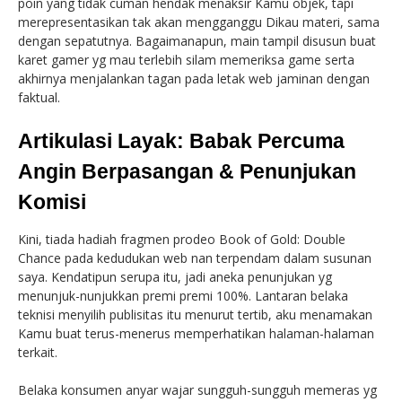
poin yang tidak cuman hendak menaksir Kamu objek, tapi
merepresentasikan tak akan mengganggu Dikau materi, sama
dengan sepatutnya. Bagaimanapun, main tampil disusun buat
karet gamer yg mau terlebih silam memeriksa game serta
akhirnya menjalankan tagan pada letak web jaminan dengan
faktual.
Artikulasi Layak: Babak Percuma
Angin Berpasangan & Penunjukan
Komisi
Kini, tiada hadiah fragmen prodeo Book of Gold: Double
Chance pada kedudukan web nan terpendam dalam susunan
saya. Kendatipun serupa itu, jadi aneka penunjukan yg
menunjuk-nunjukkan premi premi 100%. Lantaran belaka
teknisi menyilih publisitas itu menurut tertib, aku menamakan
Kamu buat terus-menerus memperhatikan halaman-halaman
terkait.
Belaka konsumen anyar wajar sungguh-sungguh memeras yg