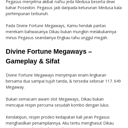
Pegasus menjelma akibat nafsu jeda Medusa beserta dewi
bahar Poseidon. Pegasus jadi daripada keturunan Medusa kala
perhimpunan terbunuh.
Pada Divine Fortune Megaways, Kamu hendak pantas
merekam bahwasanya Dikau bukan mungkin melakukannya
minus Pegasus seandainya Engkau tahu unggul megah.
Divine Fortune Megaways –
Gameplay & Sifat
Divine Fortune Megaways menyimpan enam lingkaran
bersama dua sampai tujuh tanda, & tersedia sebesar 117. 649
Megaway.
Bukan semacam awam slot Megaways, Dikau bukan
mencapai respin percuma sesudah kombo dengan lulus.
Kendatipun, respin prodeo kedapatan kali jaran Pegasus
menghasilkan penampilannya. Aku tentu menghasut Dikau