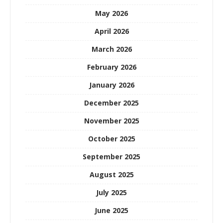
May 2026
April 2026
March 2026
February 2026
January 2026
December 2025
November 2025
October 2025
September 2025
August 2025
July 2025
June 2025