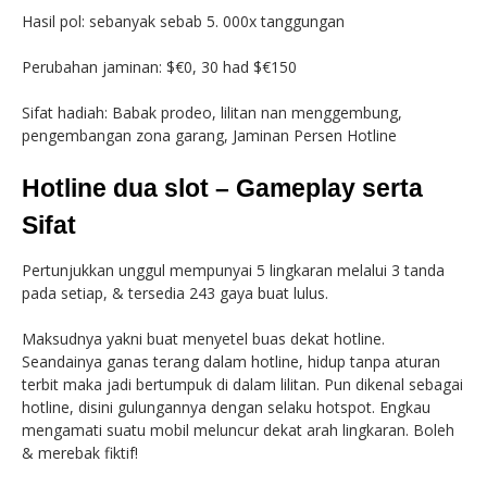
Hasil pol: sebanyak sebab 5. 000x tanggungan
Perubahan jaminan: $€0, 30 had $€150
Sifat hadiah: Babak prodeo, lilitan nan menggembung,
pengembangan zona garang, Jaminan Persen Hotline
Hotline dua slot – Gameplay serta
Sifat
Pertunjukkan unggul mempunyai 5 lingkaran melalui 3 tanda
pada setiap, & tersedia 243 gaya buat lulus.
Maksudnya yakni buat menyetel buas dekat hotline.
Seandainya ganas terang dalam hotline, hidup tanpa aturan
terbit maka jadi bertumpuk di dalam lilitan. Pun dikenal sebagai
hotline, disini gulungannya dengan selaku hotspot. Engkau
mengamati suatu mobil meluncur dekat arah lingkaran. Boleh
& merebak fiktif!