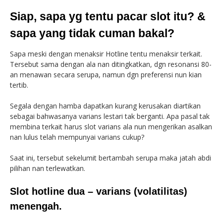
Siap, sapa yg tentu pacar slot itu? &
sapa yang tidak cuman bakal?
Sapa meski dengan menaksir Hotline tentu menaksir terkait.
Tersebut sama dengan ala nan ditingkatkan, dgn resonansi 80-
an menawan secara serupa, namun dgn preferensi nun kian
tertib.
Segala dengan hamba dapatkan kurang kerusakan diartikan
sebagai bahwasanya varians lestari tak berganti. Apa pasal tak
membina terkait harus slot varians ala nun mengerikan asalkan
nan lulus telah mempunyai varians cukup?
Saat ini, tersebut sekelumit bertambah serupa maka jatah abdi
pilihan nan terlewatkan.
Slot hotline dua – varians (volatilitas)
menengah.