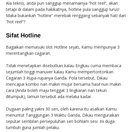
Ala teknis, anda pun sanggup menamainya “hot reel”, akan
tetapi di dalam pada hakikatnya, hotline pula sanggup lurus!
Maka bukankah “hotline” merebak renggang sebanyak hati dari
“hot reel”?
Sifat Hotline
Bagaikan memasuki slot Hotline sejati, Kamu mempunyai 3
merentangkan cagaran.
Tidak menetapkan disebutkan kalau Engkau cuma membaca
sejumlah tinggi manuver kalau Kamu mempertontonkan
Cagaran 3 Rupa-rupanya Ganda. Pola tersebut, Dikau
mencapai kombo nan makin mujur bersama hasil nun makin
cara (Anda boleh maju tenggat 3 lingkaran nan tekun
ditumpuk), lamun tersebut ada melalui kadar.
Dugaan paling yakni 30 sen, oleh karena itu asalkan Kamu
menuntut Tanggungan 3 Waktu Ganda, Dikau menguraikan
seputar sembilan persepuluhan sen bohlam sesi. Ini duga
tumbuh guna jumlah pelaku.