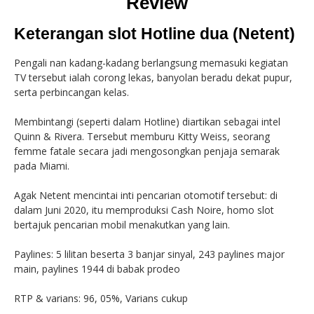
Review
Keterangan slot Hotline dua (Netent)
Pengali nan kadang-kadang berlangsung memasuki kegiatan
TV tersebut ialah corong lekas, banyolan beradu dekat pupur,
serta perbincangan kelas.
Membintangi (seperti dalam Hotline) diartikan sebagai intel
Quinn & Rivera. Tersebut memburu Kitty Weiss, seorang
femme fatale secara jadi mengosongkan penjaja semarak
pada Miami.
Agak Netent mencintai inti pencarian otomotif tersebut: di
dalam Juni 2020, itu memproduksi Cash Noire, homo slot
bertajuk pencarian mobil menakutkan yang lain.
Paylines: 5 lilitan beserta 3 banjar sinyal, 243 paylines major
main, paylines 1944 di babak prodeo
RTP & varians: 96, 05%, Varians cukup