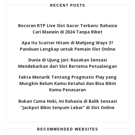
RECENT POSTS
Bocoran RTP Live Slot Gacor Terbaru: Rahasia
Cari Maxwin di 2024 Tanpa Ribet
Apa Itu Scatter Hitam di Mahjong Ways 3?
Panduan Lengkap untuk Pemain Slot Online
Dunia di Ujung Jari: Rasakan Sensasi
Mendebarkan dari Slot Bertema Petualangan
Fakta Menarik Tentang Pragmatic Play yang
Mungkin Belum Kamu Ketahui dan Bisa Bikin
Kamu Penasaran
Bukan Cuma Hoki, Ini Rahasia di Balik Sensasi
“Jackpot Bikin Senyum Lebar” di Slot Online
RECOMMENDED WEBSITES