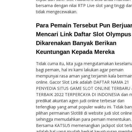
bersama dengan nilai RTP Live slot yang tinggi da
tidak mengecewakan.
Para Pemain Tersebut Pun Berjua
Mencari Link Daftar Slot Olympus
Dikarenakan Banyak Berikan
Keuntungan Kepada Mereka
Tidak cuma itu, kita juga mengutamakan keselam
bagi pemain, hal ini kami lakukan agar pemain
mempunyai rasa aman yang terjamin kala bermain
online. Gacor Slot Link adalah DAFTAR NAMA 21
PENYEDIA SITUS GAME SLOT ONLINE TERBARU
TERBAIK 2022 TERPERCAYA DI INDONESIA dan mi
predikat akuntan agen judi online terbesar dan
terlengkap yang amat populer waktu ini. Tidak ba
pilihan permainan Slot88 di website judi slot online
sehingga memudahkan para pemain menentukan.
Bersama KATSU5 memenangkan jackpot slot terb
adalah hal yang mudah berkat keuntungan memb