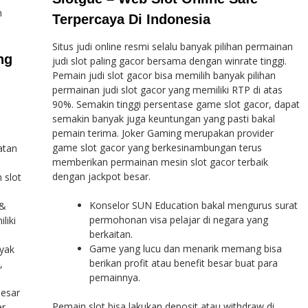
n
Terpercaya Di Indonesia
Situs judi online resmi selalu banyak pilihan permainan
ng
judi slot paling gacor bersama dengan winrate tinggi.
Pemain judi slot gacor bisa memilih banyak pilihan
permainan judi slot gacor yang memiliki RTP di atas
90%. Semakin tinggi persentase game slot gacor, dapat
semakin banyak juga keuntungan yang pasti bakal
pemain terima. Joker Gaming merupakan provider
game slot gacor yang berkesinambungan terus
atan
memberikan permainan mesin slot gacor terbaik
dengan jackpot besar.
 slot
Konselor SUN Education bakal mengurus surat
 &
permohonan visa pelajar di negara yang
liki
berkaitan.
Game yang lucu dan menarik memang bisa
nyak
berikan profit atau benefit besar buat para
,
pemainnya.
esar
Pemain slot bisa lakukan deposit atau withdraw di
er