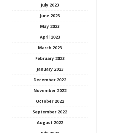
July 2023
June 2023
May 2023
April 2023
March 2023
February 2023
January 2023
December 2022
November 2022
October 2022
September 2022
August 2022