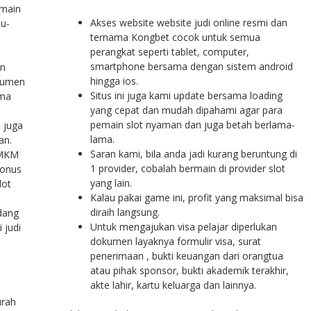
rmain
Akses website website judi online resmi dan
u-
ternama Kongbet cocok untuk semua
perangkat seperti tablet, computer,
smartphone bersama dengan sistem android
an
hingga ios.
rgumen
Situs ini juga kami update bersama loading
ama
yang cepat dan mudah dipahami agar para
pemain slot nyaman dan juga betah berlama-
 juga
lama.
an.
Saran kami, bila anda jadi kurang beruntung di
UMKM
1 provider, cobalah bermain di provider slot
Bonus
yang lain.
lot
Kalau pakai game ini, profit yang maksimal bisa
diraih langsung.
dang
Untuk mengajukan visa pelajar diperlukan
 judi
dokumen layaknya formulir visa, surat
penerimaan , bukti keuangan dari orangtua
atau pihak sponsor, bukti akademik terakhir,
akte lahir, kartu keluarga dan lainnya.
urah