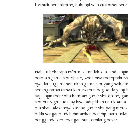
formulir pendaftaran, hubungi saja customer servi
Nah itu beberapa informasi mutlak saat anda ingi
bermain game slot online, Anda bisa mempraktek
nya dan juga menentukan game slot yang baik da
sedang ramai dimainkan. Namun bagi Anda yang 
saja ingin mencoba bermain game slot online, g
slot di Pragmatic Play bisa jadi pilihan untuk Anda
mainkan. Alasannya karena game slot yang merek
miliki sangat mudah dimainkan dan dipahami, nilai
pengganda kemenangan pun terbilang besar.