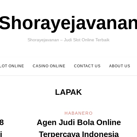
Shorayejavana
Shorayejavanan – Judi Slot Online Terbaik
LOT ONLINE
CASINO ONLINE
CONTACT US
ABOUT US
LAPAK
HABANERO
8
Agen Judi Bola Online
i
Terpercaya Indonesia