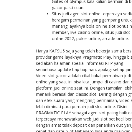
Gates of olympus kala kalian bermain di 
gacor pasti cuan.
Situs judi agen slot online terpercaya sed
beragam permainan yang gampang untuk
menang layaknya bola online slot bonus 
member, live casino online, situs judi slot
online 2022, poker online, arcade online.
Hanya KATSU5 saja yang telah bekerja sama ber
provider game layaknya Pragmatic Play, hingga bi
sediakan halaman spesial informasi RTP yang
senantiasa update tiap tiap hari, apalagi setiap jam
Video slot gacor adalah cikal bakal permainan judi 
online yang saat ini bisa kita jumpai di casino dan 
platform judi online saat ini. Dengan tampilan lebi
menarik berasal dari classic slot, Diiringi dengan g
dan efek suara yang mengiringi permainan, video 
lebih diminati para pemain judi slot online. Disini
PRAGMATIC PLAY sebagai agen slot paling baik d
terpercaya menawarkan web judi slot bet kecil b
dengan amat tidak deposit dan penarikan duit yan
cepat dan safe. Slot Habanero bisa anda mainkan