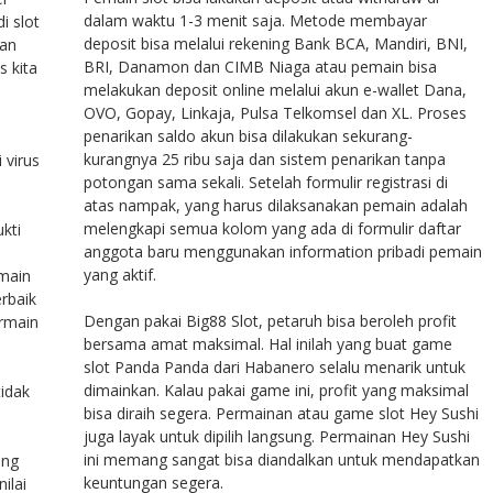
dalam waktu 1-3 menit saja. Metode membayar
i slot
deposit bisa melalui rekening Bank BCA, Mandiri, BNI,
dan
BRI, Danamon dan CIMB Niaga atau pemain bisa
s kita
melakukan deposit online melalui akun e-wallet Dana,
OVO, Gopay, Linkaja, Pulsa Telkomsel dan XL. Proses
penarikan saldo akun bisa dilakukan sekurang-
kurangnya 25 ribu saja dan sistem penarikan tanpa
 virus
potongan sama sekali. Setelah formulir registrasi di
atas nampak, yang harus dilaksanakan pemain adalah
melengkapi semua kolom yang ada di formulir daftar
kti
anggota baru menggunakan information pribadi pemain
yang aktif.
rmain
rbaik
Dengan pakai Big88 Slot, petaruh bisa beroleh profit
ermain
bersama amat maksimal. Hal inilah yang buat game
slot Panda Panda dari Habanero selalu menarik untuk
dimainkan. Kalau pakai game ini, profit yang maksimal
tidak
bisa diraih segera. Permainan atau game slot Hey Sushi
juga layak untuk dipilih langsung. Permainan Hey Sushi
ini memang sangat bisa diandalkan untuk mendapatkan
ang
keuntungan segera.
ilai