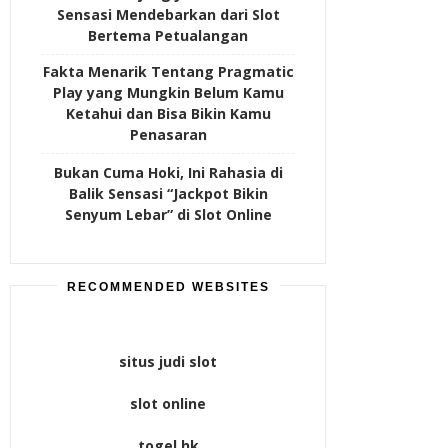
Sensasi Mendebarkan dari Slot
Bertema Petualangan
Fakta Menarik Tentang Pragmatic
Play yang Mungkin Belum Kamu
Ketahui dan Bisa Bikin Kamu
Penasaran
Bukan Cuma Hoki, Ini Rahasia di
Balik Sensasi “Jackpot Bikin
Senyum Lebar” di Slot Online
RECOMMENDED WEBSITES
situs judi slot
slot online
togel hk