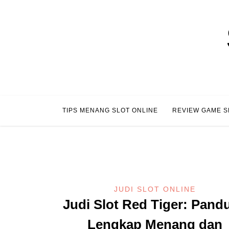
Skip
to
content
TIPS MENANG SLOT ONLINE
REVIEW GAME S
JUDI SLOT ONLINE
Judi Slot Red Tiger: Pand
Lengkap Menang dan