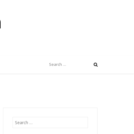
n
Search
for:
Search
for: