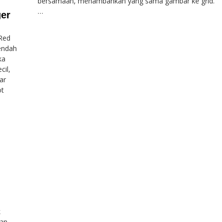
bersamaan, menambahkan yang sama gambar ke grid.
…
ger
 Red
rendah
ka
cil,
ar
ot
k
san