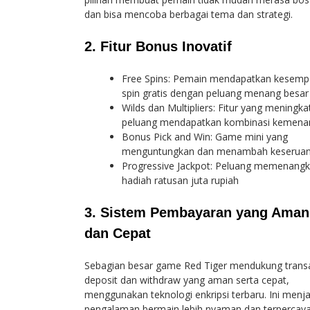
dan bisa mencoba berbagai tema dan strategi.
2. Fitur Bonus Inovatif
Free Spins: Pemain mendapatkan kesemp
spin gratis dengan peluang menang besar
Wilds dan Multipliers: Fitur yang meningk
peluang mendapatkan kombinasi kemena
Bonus Pick and Win: Game mini yang
menguntungkan dan menambah keserua
Progressive Jackpot: Peluang memenang
hadiah ratusan juta rupiah
3. Sistem Pembayaran yang Aman
dan Cepat
Sebagian besar game Red Tiger mendukung trans
deposit dan withdraw yang aman serta cepat,
menggunakan teknologi enkripsi terbaru. Ini menj
pengalaman bermain lebih nyaman dan terpercaya