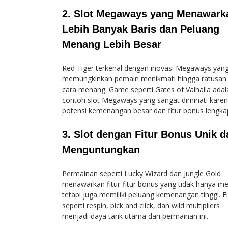
2. Slot Megaways yang Menawark
Lebih Banyak Baris dan Peluang
Menang Lebih Besar
Red Tiger terkenal dengan inovasi Megaways yan
memungkinkan pemain menikmati hingga ratusan 
cara menang. Game seperti Gates of Valhalla adal
contoh slot Megaways yang sangat diminati kare
potensi kemenangan besar dan fitur bonus lengka
3. Slot dengan Fitur Bonus Unik d
Menguntungkan
Permainan seperti Lucky Wizard dan Jungle Gold
menawarkan fitur-fitur bonus yang tidak hanya me
tetapi juga memiliki peluang kemenangan tinggi. Fi
seperti respin, pick and click, dan wild multipliers
menjadi daya tarik utama dari permainan ini.