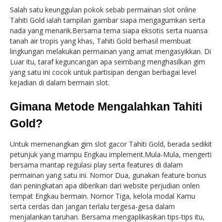
Salah satu keunggulan pokok sebab permainan slot online
Tahiti Gold ialah tampilan gambar siapa mengagumkan serta
nada yang menarik.Bersama tema siapa eksotis serta nuansa
tanah air tropis yang khas, Tahiti Gold berhasil membuat
lingkungan melakukan permainan yang amat mengasyikkan. Di
Luar itu, taraf keguncangan apa seimbang menghasilkan gim
yang satu ini cocok untuk partisipan dengan berbagai level
kejadian di dalam bermain slot.
Gimana Metode Mengalahkan Tahiti
Gold?
Untuk memenangkan gim slot gacor Tahiti Gold, berada sedikit
petunjuk yang mampu Engkau implement.Mula-Mula, mengerti
bersama mantap regulasi play serta features di dalam
permainan yang satu ini. Nomor Dua, gunakan feature bonus
dan peningkatan apa diberikan dari website perjudian onlen
tempat Engkau bermain. Nomor Tiga, kelola modal Kamu
serta cerdas dan jangan terlalu tergesa-gesa dalam
menjalankan taruhan. Bersama mengaplikasikan tips-tips itu,