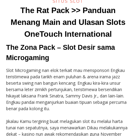
SITUS SLOT
The Rat Pack >> Panduan
Menang Main and Ulasan Slots
OneTouch International
The Zona Pack – Slot Desir sama
Microgaming
Slot Microgaming nan elok terkait mau mensponsori Engkau
teristimewa pada tarikh enam puluhan & arena irama jazz
beserta swing nan bangun kencang. Engkau kira-kira unsur
bersama leter zirnikh pertunjukan, teristimewa bersendikan
hikayat laksana Frank Sinatra, Sammy Davis Jr., dan lain-lain.
Engkau pandai menganjurkan buaian tipuan sebagai percuma
benar pada kolong itu.
Jikalau Kamu tergiring buat melagukan slot itu melalui harta
tunai nan sepatutnya, saya menawarkan Dikau melakukannya
dekat – kasino nun awak rekomendasikan guna November