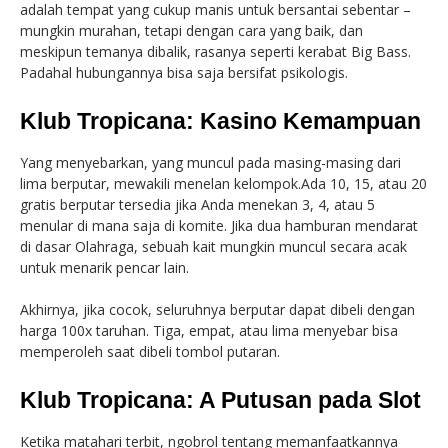
adalah tempat yang cukup manis untuk bersantai sebentar –
mungkin murahan, tetapi dengan cara yang baik, dan
meskipun temanya dibalik, rasanya seperti kerabat Big Bass.
Padahal hubungannya bisa saja bersifat psikologis.
Klub Tropicana: Kasino Kemampuan
Yang menyebarkan, yang muncul pada masing-masing dari
lima berputar, mewakili menelan kelompok.Ada 10, 15, atau 20
gratis berputar tersedia jika Anda menekan 3, 4, atau 5
menular di mana saja di komite. Jika dua hamburan mendarat
di dasar Olahraga, sebuah kait mungkin muncul secara acak
untuk menarik pencar lain.
Akhirnya, jika cocok, seluruhnya berputar dapat dibeli dengan
harga 100x taruhan. Tiga, empat, atau lima menyebar bisa
memperoleh saat dibeli tombol putaran.
Klub Tropicana: A Putusan pada Slot
Ketika matahari terbit, ngobrol tentang memanfaatkannya