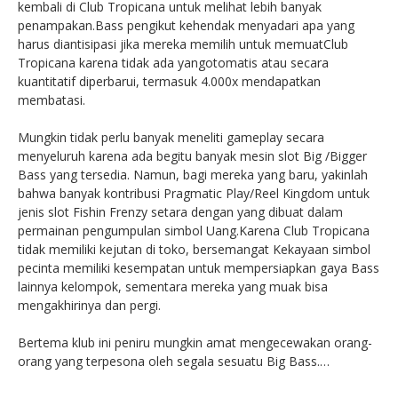
kembali di Club Tropicana untuk melihat lebih banyak
penampakan.Bass pengikut kehendak menyadari apa yang
harus diantisipasi jika mereka memilih untuk memuatClub
Tropicana karena tidak ada yangotomatis atau secara
kuantitatif diperbarui, termasuk 4.000x mendapatkan
membatasi.
Mungkin tidak perlu banyak meneliti gameplay secara
menyeluruh karena ada begitu banyak mesin slot Big /Bigger
Bass yang tersedia. Namun, bagi mereka yang baru, yakinlah
bahwa banyak kontribusi Pragmatic Play/Reel Kingdom untuk
jenis slot Fishin Frenzy setara dengan yang dibuat dalam
permainan pengumpulan simbol Uang.Karena Club Tropicana
tidak memiliki kejutan di toko, bersemangat Kekayaan simbol
pecinta memiliki kesempatan untuk mempersiapkan gaya Bass
lainnya kelompok, sementara mereka yang muak bisa
mengakhirinya dan pergi.
Bertema klub ini peniru mungkin amat mengecewakan orang-
orang yang terpesona oleh segala sesuatu Big Bass.…