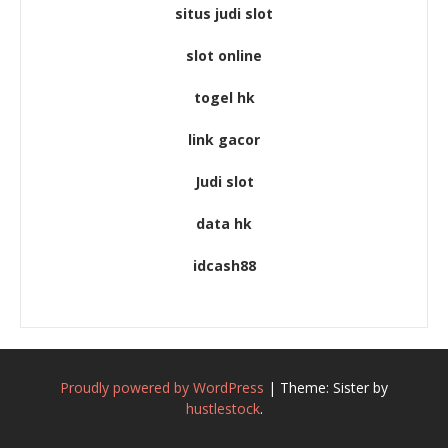
situs judi slot
slot online
togel hk
link gacor
Judi slot
data hk
idcash88
Proudly powered by WordPress
|
Theme: Sister by
hustlestock
.