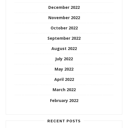
December 2022
November 2022
October 2022
September 2022
August 2022
July 2022
May 2022
April 2022
March 2022
February 2022
RECENT POSTS