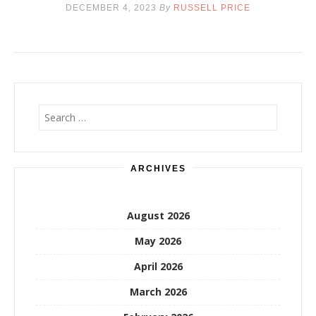
DECEMBER 4, 2023
By
RUSSELL PRICE
Search
for:
ARCHIVES
August 2026
May 2026
April 2026
March 2026