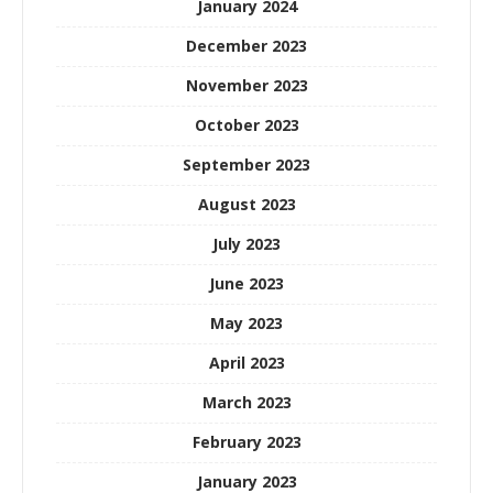
January 2024
December 2023
November 2023
October 2023
September 2023
August 2023
July 2023
June 2023
May 2023
April 2023
March 2023
February 2023
January 2023