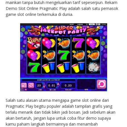
mainkan tanpa butuh mengeluarkan tarif sepeserpun. Rekam
Demo Slot Online Pragmatic Play adalah salah satu pemasok
game slot online terkemuka di dunia.
Salah satu alasan utama mengapa game slot online dari
Pragmatic Play begitu populer adalah tampilan grafis yang
terlalu menarik dan tidak bikin jadi bosan. Jadi sebelum akan
akan bertaruh, Jangan lupa untuk coba fitur demo supaya
kamu paham langkah bermainnya dan menambah