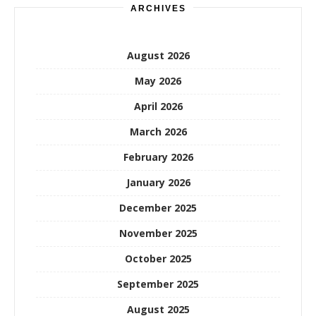
ARCHIVES
August 2026
May 2026
April 2026
March 2026
February 2026
January 2026
December 2025
November 2025
October 2025
September 2025
August 2025