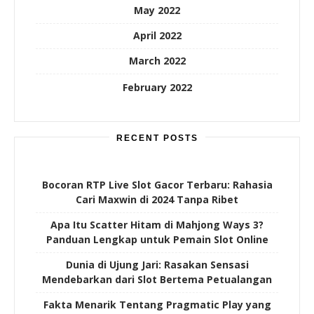
May 2022
April 2022
March 2022
February 2022
RECENT POSTS
Bocoran RTP Live Slot Gacor Terbaru: Rahasia
Cari Maxwin di 2024 Tanpa Ribet
Apa Itu Scatter Hitam di Mahjong Ways 3?
Panduan Lengkap untuk Pemain Slot Online
Dunia di Ujung Jari: Rasakan Sensasi
Mendebarkan dari Slot Bertema Petualangan
Fakta Menarik Tentang Pragmatic Play yang