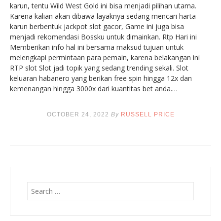
karun, tentu Wild West Gold ini bisa menjadi pilihan utama.
Karena kalian akan dibawa layaknya sedang mencari harta
karun berbentuk jackpot slot gacor, Game ini juga bisa
menjadi rekomendasi Bossku untuk dimainkan. Rtp Hari ini
Memberikan info hal ini bersama maksud tujuan untuk
melengkapi permintaan para pemain, karena belakangan ini
RTP slot Slot jadi topik yang sedang trending sekali. Slot
keluaran habanero yang berikan free spin hingga 12x dan
kemenangan hingga 3000x dari kuantitas bet anda.…
OCTOBER 24, 2022
By
RUSSELL PRICE
Search
for: