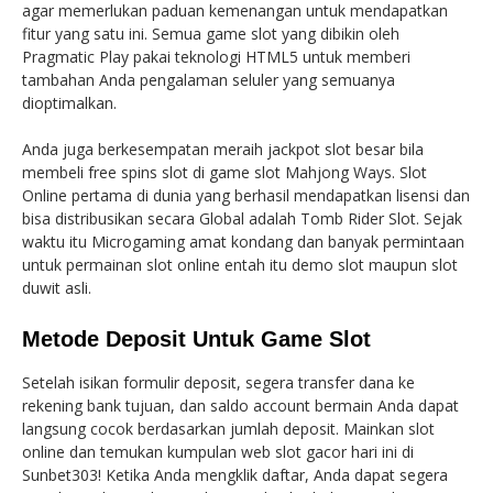
agar memerlukan paduan kemenangan untuk mendapatkan
fitur yang satu ini. Semua game slot yang dibikin oleh
Pragmatic Play pakai teknologi HTML5 untuk memberi
tambahan Anda pengalaman seluler yang semuanya
dioptimalkan.
Anda juga berkesempatan meraih jackpot slot besar bila
membeli free spins slot di game slot Mahjong Ways. Slot
Online pertama di dunia yang berhasil mendapatkan lisensi dan
bisa distribusikan secara Global adalah Tomb Rider Slot. Sejak
waktu itu Microgaming amat kondang dan banyak permintaan
untuk permainan slot online entah itu demo slot maupun slot
duwit asli.
Metode Deposit Untuk Game Slot
Setelah isikan formulir deposit, segera transfer dana ke
rekening bank tujuan, dan saldo account bermain Anda dapat
langsung cocok berdasarkan jumlah deposit. Mainkan slot
online dan temukan kumpulan web slot gacor hari ini di
Sunbet303! Ketika Anda mengklik daftar, Anda dapat segera