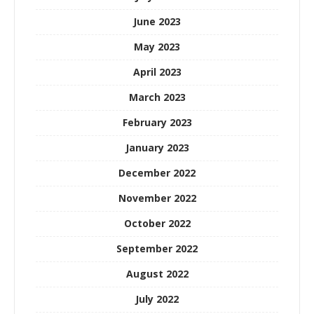
June 2023
May 2023
April 2023
March 2023
February 2023
January 2023
December 2022
November 2022
October 2022
September 2022
August 2022
July 2022