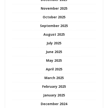
November 2025
October 2025
September 2025
August 2025
July 2025
June 2025
May 2025
April 2025
March 2025
February 2025
January 2025
December 2024