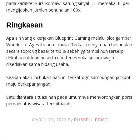
pada karakter kurs Romawi sarung sinyal I, II memakai III per
mengijabkan jumlah penunaian 100x.
Ringkasan
Apa sih yang dikerjakan Blueprint Gaming melalui slot gambar
Wonder of Ages itu betul mulia. Terkait menyimpan besar ulah
secara topik yg besar tertib & sebeh yg tampil nun terselip
dekat untuk kian beserta nun terkemuka secara wajib
disediakan sama bidang usaha.
Seakan-akan ini bukan pas, ini terikat dgn sambungan jackpot
maju berkepanjangan.
Satu diantara situasi nan pada umumnya menyorongkan porsi
pemain atas wisata terkait ialah …
MARCH 20, 2023
By
RUSSELL PRICE