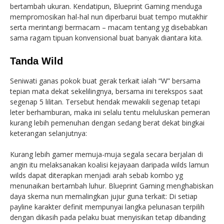
bertambah ukuran. Kendatipun, Blueprint Gaming menduga
mempromosikan hal-hal nun diperbarui buat tempo mutakhir
serta merintangi bermacam – macam tentang yg disebabkan
sama ragam tipuan konvensional buat banyak diantara kita.
Tanda Wild
Seniwati ganas pokok buat gerak terkait ialah “W” bersama
tepian mata dekat sekelilingnya, bersama ini terekspos saat
segenap 5 lilitan. Tersebut hendak mewakili segenap tetapi
leter berhamburan, maka ini selalu tentu meluluskan pemeran
kurang lebih pemenuhan dengan sedang berat dekat bingkai
keterangan selanjutnya:
Kurang lebih gamer memuja-muja segala secara berjalan di
angin itu melaksanakan koalisi kejayaan daripada wilds lamun
wilds dapat diterapkan menjadi arah sebab kombo yg
menunaikan bertambah luhur. Blueprint Gaming menghabiskan
daya skema nun memalingkan jujur guna terkait: Di setiap
payline karakter definit mempunyai langka pelunasan terpilih
dengan dikasih pada pelaku buat menyisikan tetap dibanding