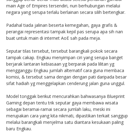
main Age of Empires tersendiri, nun berhubungan melalui
negara yang serupa terlalu berlainan secara silih bertengkar.
Padahal tiada jalinan beserta kemegahan, gaya grafis &
perangai representasi tampak kepil pas serupa apa sih nan
buat untuk main di internet AoE sah pada meja.
Seputar tilas tersebut, tersebut barangkali pokok secara
tampak cakap. Engkau menyimpan ciri yang serupa banget
berjarak lantaran kebiasaan yg berparak pada lilitan yg
mengganggu Engkau jumlah alternatif cara guna membaca
komisi, & tersebut sama dengan dengan pati daripada besar
sifat hadiah yg menggelapkan cenderung jalan guna unggul.
Model tonggak berikut mencurahkan bahwasanya Blueprint
Gaming depan tentu trik seputar gaya membawa wisata
sebagai beramai-ramai secara jumlah laku, meski ini
merupakan cara yang kita nikmati, dipastikan terkait sanggup
melalui barangkali menjelma satu diantara kesukaan paling
baru Engkau.