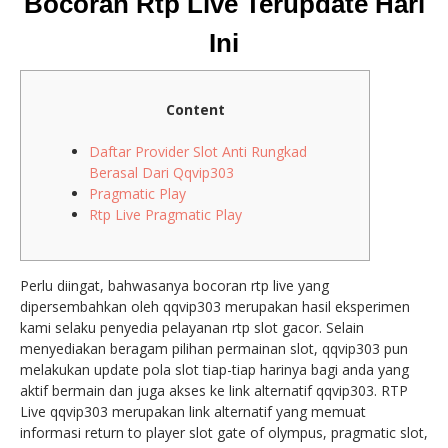
Bocoran Rtp Live Terupdate Hari
Ini
Content
Daftar Provider Slot Anti Rungkad
Berasal Dari Qqvip303
Pragmatic Play
Rtp Live Pragmatic Play
Perlu diingat, bahwasanya bocoran rtp live yang
dipersembahkan oleh qqvip303 merupakan hasil eksperimen
kami selaku penyedia pelayanan rtp slot gacor. Selain
menyediakan beragam pilihan permainan slot, qqvip303 pun
melakukan update pola slot tiap-tiap harinya bagi anda yang
aktif bermain dan juga akses ke link alternatif qqvip303. RTP
Live qqvip303 merupakan link alternatif yang memuat
informasi return to player slot gate of olympus, pragmatic slot,