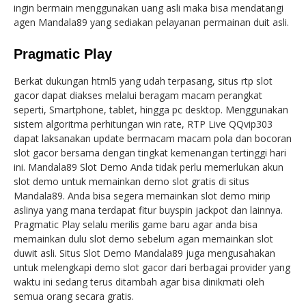
ingin bermain menggunakan uang asli maka bisa mendatangi
agen Mandala89 yang sediakan pelayanan permainan duit asli.
Pragmatic Play
Berkat dukungan html5 yang udah terpasang, situs rtp slot
gacor dapat diakses melalui beragam macam perangkat
seperti, Smartphone, tablet, hingga pc desktop. Menggunakan
sistem algoritma perhitungan win rate, RTP Live QQvip303
dapat laksanakan update bermacam macam pola dan bocoran
slot gacor bersama dengan tingkat kemenangan tertinggi hari
ini. Mandala89 Slot Demo Anda tidak perlu memerlukan akun
slot demo untuk memainkan demo slot gratis di situs
Mandala89. Anda bisa segera memainkan slot demo mirip
aslinya yang mana terdapat fitur buyspin jackpot dan lainnya.
Pragmatic Play selalu merilis game baru agar anda bisa
memainkan dulu slot demo sebelum agan memainkan slot
duwit asli. Situs Slot Demo Mandala89 juga mengusahakan
untuk melengkapi demo slot gacor dari berbagai provider yang
waktu ini sedang terus ditambah agar bisa dinikmati oleh
semua orang secara gratis.