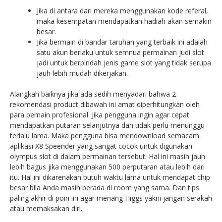
Jika di antara dari mereka menggunakan kode referal,
maka kesempatan mendapatkan hadiah akan semakin
besar.
Jika bermain di bandar taruhan yang terbaik ini adalah
satu akun berlaku untuk semnua permainan judi slot
jadi untuk berpindah jenis game slot yang tidak serupa
jauh lebih mudah dikerjakan.
Alangkah baiknya jika ada sedih menyadari bahwa 2
rekomendasi product dibawah ini amat diperhitungkan oleh
para pemain profesional. Jika pengguna ingin agar cepat
mendapatkan putaran selanjutnya dan tidak perlu menunggu
terlalu lama. Maka pengguna bisa mendownload semacam
aplikasi X8 Speender yang sangat cocok untuk digunakan
olympus slot di dalam permainan tersebut. Hal ini masih jauh
lebih bagus jika menggunakan 500 perputaran atau lebih dari
itu. Hal ini dikarenakan butuh waktu lama untuk mendapat chip
besar bila Anda masih berada di room yang sama. Dan tips
paling akhir di poin ini agar menang Higgs yakni jangan serakah
atau memaksakan diri.