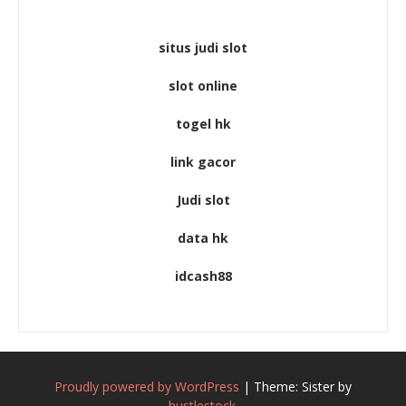
situs judi slot
slot online
togel hk
link gacor
Judi slot
data hk
idcash88
Proudly powered by WordPress
|
Theme: Sister by
hustlestock
.