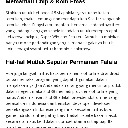
Memantau Chip & Koin Emas
Silahkan untuk bet pada 4.5M apabila syarat udah kalian
temukan, maka kemungkinan mendapatkan Scatter sangatlah
terbuka lebar. Fungsi atau manfaat bersama terdapatnya item
yang kadang dianggap sepele ini adalah untuk mempercepat
keluarnya Jackpot, Super Win dan Scatter. Kamu bisa mainkan
banyak mode pertandingan yang di mana segalanya butuh
koin sebagai syarat untuk bermain didalamnya.
Hal-hal Mutlak Seputar Permainan Fafafa
Ada juga langkah untuk hack permainan slot online di android
tanpa memakai program yang dapat di gunakan dalam
menjalakannya. Jika Anda adalah orang yang mencintai produk
dalam negeri, maka Slot88 menjadi provider slot online yang
harus Anda mainkan. Slot88 adalah provider slot online yang
berasal dari Indonesia dan berisikan developer-developer
berkebangsaan Indonesia yang miliki kekuatan untuk buat
game judi slot online paling baik. Hadiah rebate bakal masuk
secara otomatis ke didalam dompet utama di tiap-tiap ID
member cocok bersama dengan waktu yang …