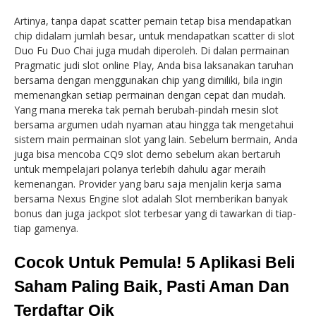
Artinya, tanpa dapat scatter pemain tetap bisa mendapatkan
chip didalam jumlah besar, untuk mendapatkan scatter di slot
Duo Fu Duo Chai juga mudah diperoleh. Di dalan permainan
Pragmatic judi slot online Play, Anda bisa laksanakan taruhan
bersama dengan menggunakan chip yang dimiliki, bila ingin
memenangkan setiap permainan dengan cepat dan mudah.
Yang mana mereka tak pernah berubah-pindah mesin slot
bersama argumen udah nyaman atau hingga tak mengetahui
sistem main permainan slot yang lain. Sebelum bermain, Anda
juga bisa mencoba CQ9 slot demo sebelum akan bertaruh
untuk mempelajari polanya terlebih dahulu agar meraih
kemenangan. Provider yang baru saja menjalin kerja sama
bersama Nexus Engine slot adalah Slot memberikan banyak
bonus dan juga jackpot slot terbesar yang di tawarkan di tiap-
tiap gamenya.
Cocok Untuk Pemula! 5 Aplikasi Beli
Saham Paling Baik, Pasti Aman Dan
Terdaftar Ojk