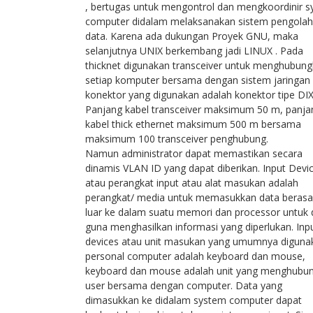
, bertugas untuk mengontrol dan mengkoordinir 
computer didalam melaksanakan sistem pengola
data. Karena ada dukungan Proyek GNU, maka
selanjutnya UNIX berkembang jadi LINUX . Pada
thicknet digunakan transceiver untuk menghubun
setiap komputer bersama dengan sistem jaringan
konektor yang digunakan adalah konektor tipe DIX
Panjang kabel transceiver maksimum 50 m, panja
kabel thick ethernet maksimum 500 m bersama
maksimum 100 transceiver penghubung.
Namun administrator dapat memastikan secara
dinamis VLAN ID yang dapat diberikan. Input Devi
atau perangkat input atau alat masukan adalah
perangkat/ media untuk memasukkan data berasal
luar ke dalam suatu memori dan processor untuk 
guna menghasilkan informasi yang diperlukan. Inp
devices atau unit masukan yang umumnya diguna
personal computer adalah keyboard dan mouse,
keyboard dan mouse adalah unit yang menghubu
user bersama dengan computer. Data yang
dimasukkan ke didalam system computer dapat