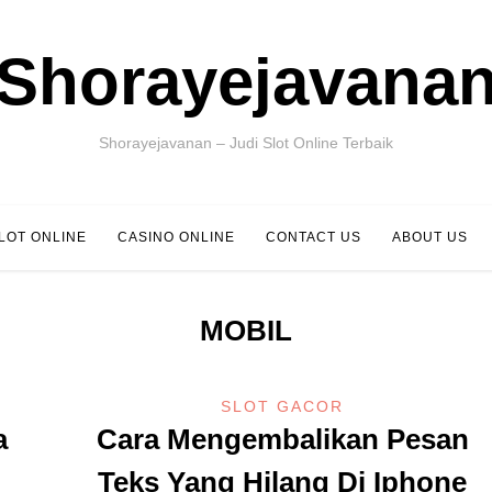
Shorayejavana
Shorayejavanan – Judi Slot Online Terbaik
LOT ONLINE
CASINO ONLINE
CONTACT US
ABOUT US
MOBIL
SLOT GACOR
a
Cara Mengembalikan Pesan
Teks Yang Hilang Di Iphone