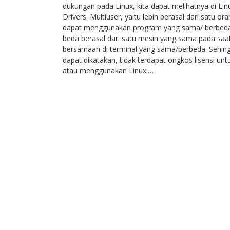
dukungan pada Linux, kita dapat melihatnya di Lin
Drivers. Multiuser, yaitu lebih berasal dari satu or
dapat menggunakan program yang sama/ berbed
beda berasal dari satu mesin yang sama pada saa
bersamaan di terminal yang sama/berbeda. Sehin
dapat dikatakan, tidak terdapat ongkos lisensi untu
atau menggunakan Linux.…