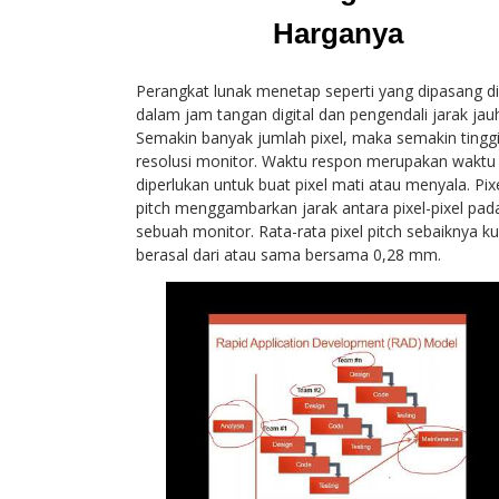
Harganya
Perangkat lunak menetap seperti yang dipasang di
dalam jam tangan digital dan pengendali jarak jau
Semakin banyak jumlah pixel, maka semakin tingg
resolusi monitor. Waktu respon merupakan waktu
diperlukan untuk buat pixel mati atau menyala. Pix
pitch menggambarkan jarak antara pixel-pixel pad
sebuah monitor. Rata-rata pixel pitch sebaiknya k
berasal dari atau sama bersama 0,28 mm.