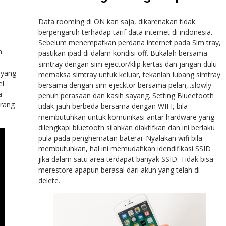
Data rooming di ON kan saja, dikarenakan tidak
berpengaruh terhadap tarif data internet di indonesia.
Sebelum menempatkan perdana internet pada Sim tray,
h.
pastikan ipad di dalam kondisi off. Bukalah bersama
i
simtray dengan sim ejector/klip kertas dan jangan dulu
 yang
memaksa simtray untuk keluar, tekanlah lubang simtray
el
bersama dengan sim ejecktor bersama pelan,..slowly
a
penuh perasaan dan kasih sayang. Setting Blueetooth
urang
tidak jauh berbeda bersama dengan WIFI, bila
membutuhkan untuk komunikasi antar hardware yang
dilengkapi bluetooth silahkan diaktifkan dan ini berlaku
pula pada penghematan baterai. Nyalakan wifi bila
membutuhkan, hal ini memudahkan idendifikasi SSID
jika dalam satu area terdapat banyak SSID. Tidak bisa
merestore apapun berasal dari akun yang telah di
delete.