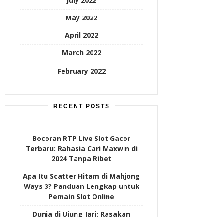
July 2022
May 2022
April 2022
March 2022
February 2022
RECENT POSTS
Bocoran RTP Live Slot Gacor
Terbaru: Rahasia Cari Maxwin di
2024 Tanpa Ribet
Apa Itu Scatter Hitam di Mahjong
Ways 3? Panduan Lengkap untuk
Pemain Slot Online
Dunia di Ujung Jari: Rasakan