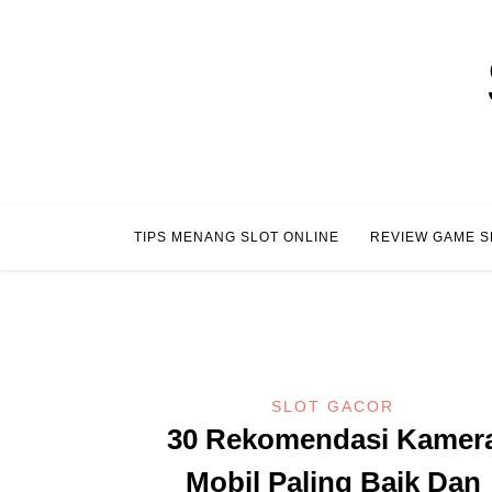
Skip
to
content
TIPS MENANG SLOT ONLINE
REVIEW GAME S
SLOT GACOR
30 Rekomendasi Kamer
Mobil Paling Baik Dan