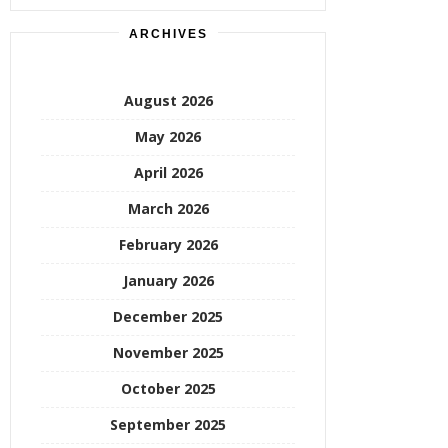
ARCHIVES
August 2026
May 2026
April 2026
March 2026
February 2026
January 2026
December 2025
November 2025
October 2025
September 2025