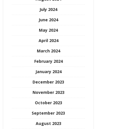
July 2024
June 2024
May 2024
April 2024
March 2024
February 2024
January 2024
December 2023
November 2023
October 2023
September 2023
August 2023