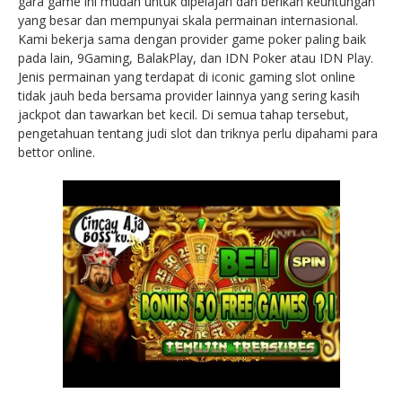
gara game ini mudah untuk dipelajari dan berikan keuntungan
yang besar dan mempunyai skala permainan internasional.
Kami bekerja sama dengan provider game poker paling baik
pada lain, 9Gaming, BalakPlay, dan IDN Poker atau IDN Play.
Jenis permainan yang terdapat di iconic gaming slot online
tidak jauh beda bersama provider lainnya yang sering kasih
jackpot dan tawarkan bet kecil. Di semua tahap tersebut,
pengetahuan tentang judi slot dan triknya perlu dipahami para
bettor online.