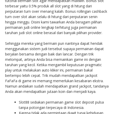
tutorial bermain slot agar mendapatkan maxwin. Bonus slot
terbesar yaitu 0.5% produk all slot yang di hitung dari
perputaran turn over menang kalah. Bonus rollingan cashback
turn over slot akan selalu di hitung dari perputaran senin
hingga minggu. Disini kami tawarkan Anda beragam pilihan
permainan judi online lengkap terhitung juga permainan
taruhan judi slot online berasal dari banyak pilihan provider.
Sehingga mereka yang bermain pun nantinya dapat hendak
menggunakan sistem judi tersebut supaya permainan dapat
berjalan bersama dengan baik dan lancar. Dengan trik
melompat, artinya Anda bisa memainkan game ini dengan
taruhan yang kecil. Ketika mengambil keputusan pragmatic
play untuk melakukan auto kliker ini, permainan bakal
bertempo lebih cepat. Trik mudah mendapatkan jackpot
FaFaFa di game ini memang memerlukan kesabaran ekstra.
Namun andaikan sudah mendapatkan grand jackpot, tandanya
Anda akan mendapatkan jutaan koin dan menjadi kaya.
Slot88 sediakan permainan game slot deposit pulsa
tanpa potongan terpecaya di Indonesia.
Karena tidak ada permintaan duwit tunai kehidupan