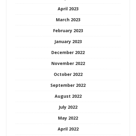
April 2023
March 2023
February 2023
January 2023
December 2022
November 2022
October 2022
September 2022
August 2022
July 2022
May 2022
April 2022