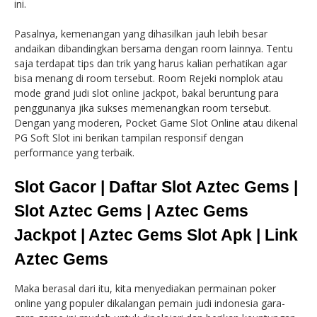
ini.
Pasalnya, kemenangan yang dihasilkan jauh lebih besar
andaikan dibandingkan bersama dengan room lainnya. Tentu
saja terdapat tips dan trik yang harus kalian perhatikan agar
bisa menang di room tersebut. Room Rejeki nomplok atau
mode grand judi slot online jackpot, bakal beruntung para
penggunanya jika sukses memenangkan room tersebut.
Dengan yang moderen, Pocket Game Slot Online atau dikenal
PG Soft Slot ini berikan tampilan responsif dengan
performance yang terbaik.
Slot Gacor | Daftar Slot Aztec Gems |
Slot Aztec Gems | Aztec Gems
Jackpot | Aztec Gems Slot Apk | Link
Aztec Gems
Maka berasal dari itu, kita menyediakan permainan poker
online yang populer dikalangan pemain judi indonesia gara-