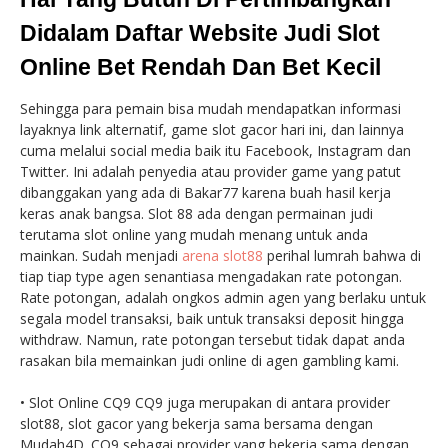
Didalam Daftar Website Judi Slot
Online Bet Rendah Dan Bet Kecil
Sehingga para pemain bisa mudah mendapatkan informasi
layaknya link alternatif, game slot gacor hari ini, dan lainnya
cuma melalui social media baik itu Facebook, Instagram dan
Twitter. Ini adalah penyedia atau provider game yang patut
dibanggakan yang ada di Bakar77 karena buah hasil kerja
keras anak bangsa. Slot 88 ada dengan permainan judi
terutama slot online yang mudah menang untuk anda
mainkan. Sudah menjadi
arena slot88
perihal lumrah bahwa di
tiap tiap type agen senantiasa mengadakan rate potongan.
Rate potongan, adalah ongkos admin agen yang berlaku untuk
segala model transaksi, baik untuk transaksi deposit hingga
withdraw. Namun, rate potongan tersebut tidak dapat anda
rasakan bila memainkan judi online di agen gambling kami.
• Slot Online CQ9 CQ9 juga merupakan di antara provider
slot88, slot gacor yang bekerja sama bersama dengan
Mudah4D. CQ9 sebagai provider yang bekerja sama dengan