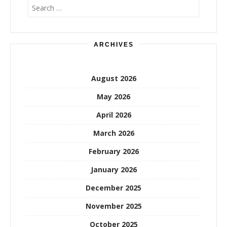
Search
for:
ARCHIVES
August 2026
May 2026
April 2026
March 2026
February 2026
January 2026
December 2025
November 2025
October 2025