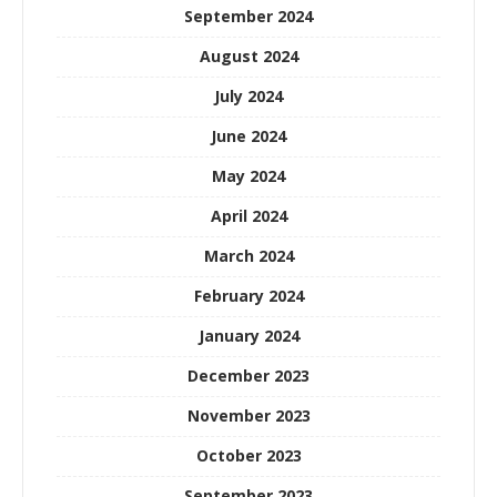
September 2024
August 2024
July 2024
June 2024
May 2024
April 2024
March 2024
February 2024
January 2024
December 2023
November 2023
October 2023
September 2023