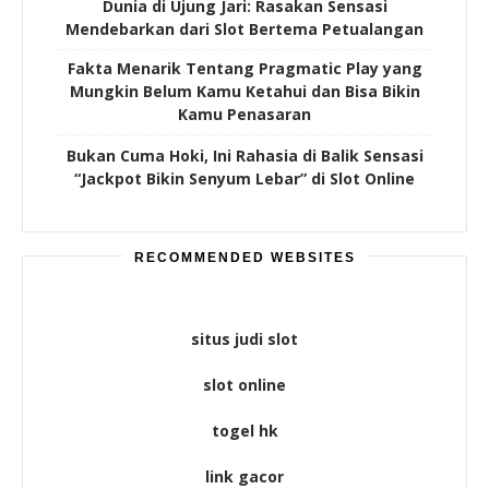
Dunia di Ujung Jari: Rasakan Sensasi
Mendebarkan dari Slot Bertema Petualangan
Fakta Menarik Tentang Pragmatic Play yang
Mungkin Belum Kamu Ketahui dan Bisa Bikin
Kamu Penasaran
Bukan Cuma Hoki, Ini Rahasia di Balik Sensasi
“Jackpot Bikin Senyum Lebar” di Slot Online
RECOMMENDED WEBSITES
situs judi slot
slot online
togel hk
link gacor