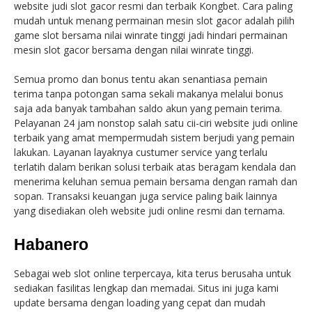
website judi slot gacor resmi dan terbaik Kongbet. Cara paling
mudah untuk menang permainan mesin slot gacor adalah pilih
game slot bersama nilai winrate tinggi jadi hindari permainan
mesin slot gacor bersama dengan nilai winrate tinggi.
Semua promo dan bonus tentu akan senantiasa pemain
terima tanpa potongan sama sekali makanya melalui bonus
saja ada banyak tambahan saldo akun yang pemain terima.
Pelayanan 24 jam nonstop salah satu cii-ciri website judi online
terbaik yang amat mempermudah sistem berjudi yang pemain
lakukan. Layanan layaknya custumer service yang terlalu
terlatih dalam berikan solusi terbaik atas beragam kendala dan
menerima keluhan semua pemain bersama dengan ramah dan
sopan. Transaksi keuangan juga service paling baik lainnya
yang disediakan oleh website judi online resmi dan ternama.
Habanero
Sebagai web slot online terpercaya, kita terus berusaha untuk
sediakan fasilitas lengkap dan memadai. Situs ini juga kami
update bersama dengan loading yang cepat dan mudah