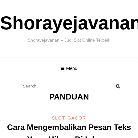
Skip
Shorayejavana
to
content
Shorayejavanan – Judi Slot Online Terbaik
Menu
Search
for:
PANDUAN
SLOT GACOR
Cara Mengembalikan Pesan Teks