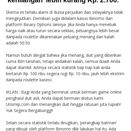
‘kehilangan’ lebih kurang Rp. 2.700.
Skema ini terlalu alami di dunia perjudian dan selayaknya tidak
mengejutkan. Demikian juga didalam kasus Binomo dan
platform Binary Options lainnya. Jika Anda hanya menebak
harga naik atau turun secara sekilas, peluangnya lebih besar
daripada roulette dikarenakan peluang menang dan kalah
adalah 50:50.
Namun butuh diingat bahwa jika menang, duit yang diberikan
cuma 80ri taruhan, tetapi andaikan kalah, semua duwit Anda
dapat diambil. Artinya secara statistik tiap tiap kali anda
bertaruh Rp. 100 ribu segera rugi Rp. 10 ribu, jauh lebih ekstrim
daripada roulette kasino.
IKLAN : Bagi Anda yang berminat untuk bermain game online
penghasil duit asli, Anda dapat bermain disitus kami
Urismip.com dan menangkan duit hingga ratusan juta rupiah!
Yuk Segera Bergabungg!!
Selain secara statistik terlalu dirugikan, ‘perangkap batman’
yang dibuat oleh platform Binomo dkk lakukan hal itu. Ada