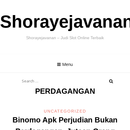
Skip
Shorayejavana
to
content
Shorayejavanan – Judi Slot Online Terbaik
Menu
Search
for:
PERDAGANGAN
UNCATEGORIZED
Binomo Apk Perjudian Bukan