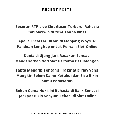
RECENT POSTS
Bocoran RTP Live Slot Gacor Terbaru: Rahasia
Cari Maxwin di 2024 Tanpa Ribet
Apa Itu Scatter Hitam di Mahjong Ways 3?
Panduan Lengkap untuk Pemain Slot Online
Dunia di Ujung Jari: Rasakan Sensasi
Mendebarkan dari Slot Bertema Petualangan
Fakta Menarik Tentang Pragmatic Play yang
Mungkin Belum Kamu Ketahui dan Bisa Bikin
Kamu Penasaran
Bukan Cuma Hoki, Ini Rahasia di Balik Sensasi
“Jackpot Bikin Senyum Lebar” di Slot Online