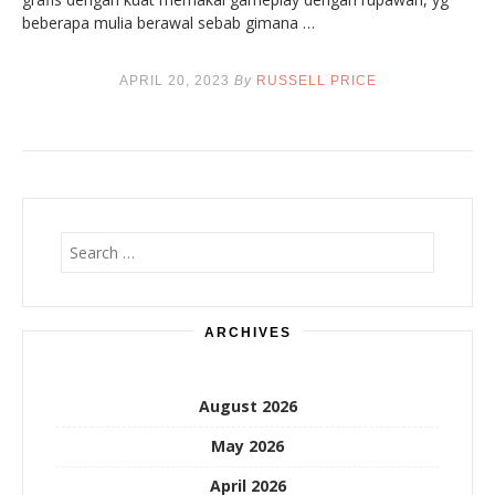
beberapa mulia berawal sebab gimana …
APRIL 20, 2023
By
RUSSELL PRICE
Search
for:
ARCHIVES
August 2026
May 2026
April 2026