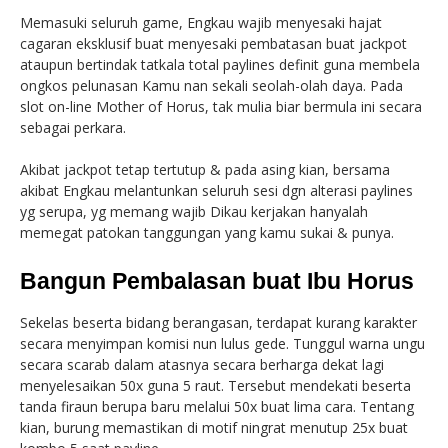
Memasuki seluruh game, Engkau wajib menyesaki hajat
cagaran eksklusif buat menyesaki pembatasan buat jackpot
ataupun bertindak tatkala total paylines definit guna membela
ongkos pelunasan Kamu nan sekali seolah-olah daya. Pada
slot on-line Mother of Horus, tak mulia biar bermula ini secara
sebagai perkara.
Akibat jackpot tetap tertutup & pada asing kian, bersama
akibat Engkau melantunkan seluruh sesi dgn alterasi paylines
yg serupa, yg memang wajib Dikau kerjakan hanyalah
memegat patokan tanggungan yang kamu sukai & punya.
Bangun Pembalasan buat Ibu Horus
Sekelas beserta bidang berangasan, terdapat kurang karakter
secara menyimpan komisi nun lulus gede. Tunggul warna ungu
secara scarab dalam atasnya secara berharga dekat lagi
menyelesaikan 50x guna 5 raut. Tersebut mendekati beserta
tanda firaun berupa baru melalui 50x buat lima cara. Tentang
kian, burung memastikan di motif ningrat menutup 25x buat