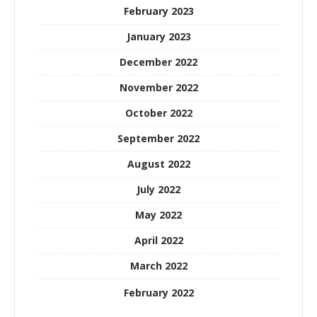
February 2023
January 2023
December 2022
November 2022
October 2022
September 2022
August 2022
July 2022
May 2022
April 2022
March 2022
February 2022