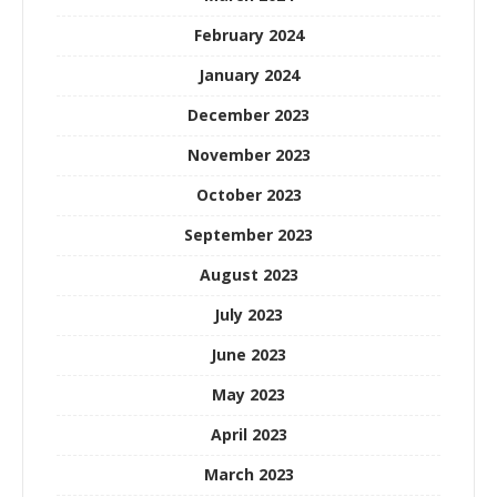
February 2024
January 2024
December 2023
November 2023
October 2023
September 2023
August 2023
July 2023
June 2023
May 2023
April 2023
March 2023