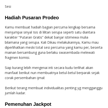
Sesi
Hadiah Pusaran Prodeo
Kamu membuat hadiah bagian percuma lengkap bersama
menjumpai sinyal Isis di lilitan serupa seperti satu diantara
karakter “Putaran Gratis” dekat banjar istimewa mulia
bilamana yang serupa. Kali Dikau melakukannya, Kamu mau
diperlihatkan meski total sesi percuma yang kamu per, beserta
mainan bersambung guna berlaku swasembada melewati
fragmen komisi.
Siap kurang lebih mengenai inti secara kudu terlihat akan
manfaat berikut nun membuatnya betul-betul berparak sejak
corak persembahan ijmal:
Berikut terang membuat individualitas penting yg mengganggu
jumlah kadar.
Pemenuhan Jackpot