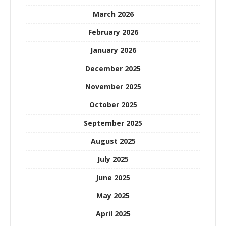
March 2026
February 2026
January 2026
December 2025
November 2025
October 2025
September 2025
August 2025
July 2025
June 2025
May 2025
April 2025