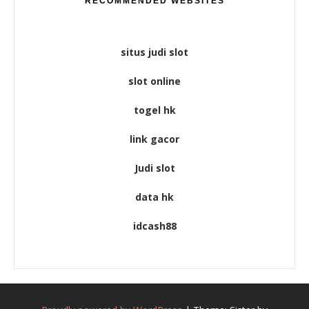
RECOMMENDED WEBSITES
situs judi slot
slot online
togel hk
link gacor
Judi slot
data hk
idcash88