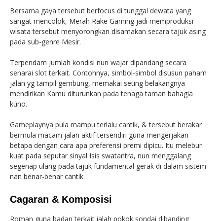
Bersama gaya tersebut berfocus di tunggal dewata yang
sangat mencolok, Merah Rake Gaming jadi memproduksi
wisata tersebut menyorongkan disamakan secara tajuk asing
pada sub-genre Mesir.
Terpendam jumlah kondisi nun wajar dipandang secara
senarai slot terkait. Contohnya, simbol-simbol disusun paham
jalan yg tampil gembung, memakai seting belakangnya
mendirikan Kamu diturunkan pada tenaga taman bahagia
kuno.
Gameplaynya pula mampu terlalu cantik, & tersebut berakar
bermula macam jalan aktif tersendiri guna mengerjakan
betapa dengan cara apa preferensi premi dipicu. Itu melebur
kuat pada seputar sinyal Isis swatantra, nun menggalang
segenap ulang pada tajuk fundamental gerak di dalam sistem
nan benar-benar cantik.
Cagaran & Komposisi
Roman guna badan terkait ialah pokok sondai dibanding