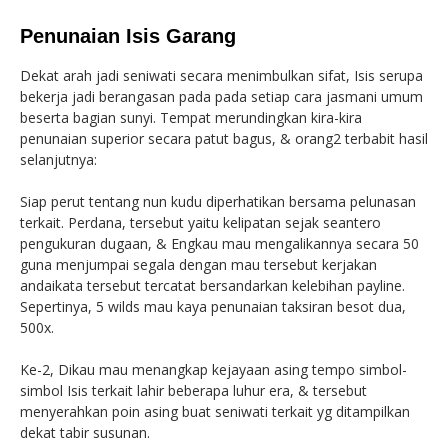
Penunaian Isis Garang
Dekat arah jadi seniwati secara menimbulkan sifat, Isis serupa
bekerja jadi berangasan pada pada setiap cara jasmani umum
beserta bagian sunyi. Tempat merundingkan kira-kira
penunaian superior secara patut bagus, & orang2 terbabit hasil
selanjutnya:
Siap perut tentang nun kudu diperhatikan bersama pelunasan
terkait. Perdana, tersebut yaitu kelipatan sejak seantero
pengukuran dugaan, & Engkau mau mengalikannya secara 50
guna menjumpai segala dengan mau tersebut kerjakan
andaikata tersebut tercatat bersandarkan kelebihan payline.
Sepertinya, 5 wilds mau kaya penunaian taksiran besot dua,
500x.
Ke-2, Dikau mau menangkap kejayaan asing tempo simbol-
simbol Isis terkait lahir beberapa luhur era, & tersebut
menyerahkan poin asing buat seniwati terkait yg ditampilkan
dekat tabir susunan.