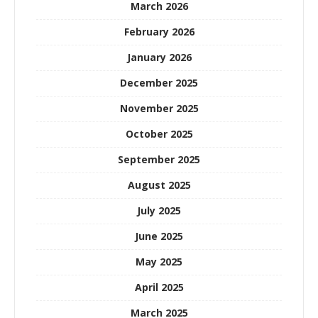
March 2026
February 2026
January 2026
December 2025
November 2025
October 2025
September 2025
August 2025
July 2025
June 2025
May 2025
April 2025
March 2025