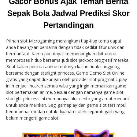
Gacor Bonus Ajak Teman Berita
Sepak Bola Jadwal Prediksi Skor
Pertandingan
Pilihan slot Microgaming merangkum tiap-tiap tema dapat
anda bayangkan bersama dengan tidak sedikit fitur unik dan
bermanfaat. Kamu pun dapat memenangkan duit untuk
memproses hidup bersama judi slot jackpot progresif mereka.
Buat kalian pecinta anime tentunya kalian tidak canggung
bersama dengan starlight princess. Game Demo Slot Online
gratis yang dapat dukungan oleh provider slot pragmatic play
ini menjadi incaran semua wibu yang ingin memainkan game
slot bertemakan anime. Sesuai dengan namanya game slot
starlight princess ini mempunyai alur cerita yang amat menarik
untuk anda mainkan. Segi gameplay dari game slot tersimpul
benar benar mudah untuk dipahami oleh separuh galib yang
belum mengerti game slot.