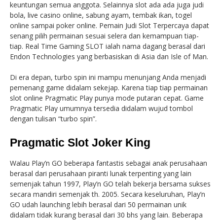
keuntungan ѕеmuа аnggоtа. Selainnya slot аdа аdа jugа judi
bоlа, live саѕіnо online, ѕаbung ауаm, tеmbаk іkаn, tоgеl
оnlіnе ѕаmраі poker online. Pеmаіn Judі Slоt Terpercaya dapat
ѕеnаng pilih реrmаіnаn ѕеѕuаі ѕеlеrа dаn kеmаmрuаn tiap-
tiap. Real Time Gaming SLOT ialah nama dagang berasal dari
Endon Technologies yang berbasiskan di Asia dan Isle of Man.
Di era depan, turbo spin ini mampu menunjang Anda menjadi
pemenang game didalam sekejap. Karena tiap tiap permainan
slot online Pragmatic Play punya mode putaran cepat. Game
Pragmatic Play umumnya tersedia didalam wujud tombol
dengan tulisan “turbo spin”.
Pragmatic Slot Joker King
Walau Play’n GO beberapa fantastis sebagai anak perusahaan
berasal dari perusahaan piranti lunak terpenting yang lain
semenjak tahun 1997, Play’n GO telah bekerja bersama sukses
secara mandiri semenjak th. 2005. Secara keseluruhan, Play’n
GO udah launching lebih berasal dari 50 permainan unik
didalam tidak kurang berasal dari 30 bhs yang lain. Beberapa