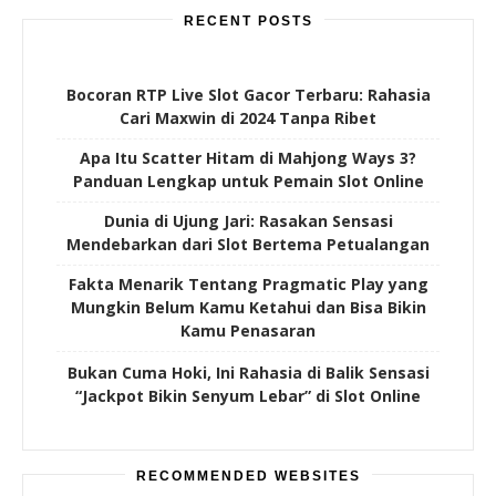
RECENT POSTS
Bocoran RTP Live Slot Gacor Terbaru: Rahasia
Cari Maxwin di 2024 Tanpa Ribet
Apa Itu Scatter Hitam di Mahjong Ways 3?
Panduan Lengkap untuk Pemain Slot Online
Dunia di Ujung Jari: Rasakan Sensasi
Mendebarkan dari Slot Bertema Petualangan
Fakta Menarik Tentang Pragmatic Play yang
Mungkin Belum Kamu Ketahui dan Bisa Bikin
Kamu Penasaran
Bukan Cuma Hoki, Ini Rahasia di Balik Sensasi
“Jackpot Bikin Senyum Lebar” di Slot Online
RECOMMENDED WEBSITES