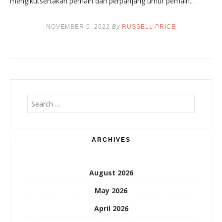
mengikutsertakan pemain dan perpanjang umur pemain.…
NOVEMBER 6, 2022
By
RUSSELL PRICE
Search
for:
ARCHIVES
August 2026
May 2026
April 2026