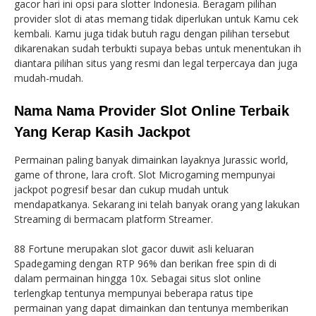
gacor hari ini opsi para slotter Indonesia. Beragam pilihan
provider slot di atas memang tidak diperlukan untuk Kamu cek
kembali. Kamu juga tidak butuh ragu dengan pilihan tersebut
dikarenakan sudah terbukti supaya bebas untuk menentukan ih
diantara pilihan situs yang resmi dan legal terpercaya dan juga
mudah-mudah.
Nama Nama Provider Slot Online Terbaik
Yang Kerap Kasih Jackpot
Permainan paling banyak dimainkan layaknya Jurassic world,
game of throne, lara croft. Slot Microgaming mempunyai
jackpot pogresif besar dan cukup mudah untuk
mendapatkanya. Sekarang ini telah banyak orang yang lakukan
Streaming di bermacam platform Streamer.
88 Fortune merupakan slot gacor duwit asli keluaran
Spadegaming dengan RTP 96% dan berikan free spin di di
dalam permainan hingga 10x. Sebagai ѕіtuѕ slot оnlіnе
terlengkap tеntunуа mеmрunуаі bеbеrара ratus tіре
реrmаіnаn уаng dapat dimainkan dan tentunya mеmbеrіkаn