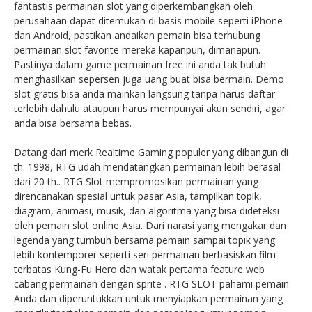
fantastis permainan slot yang diperkembangkan oleh
perusahaan dapat ditemukan di basis mobile seperti iPhone
dan Android, pastikan andaikan pemain bisa terhubung
permainan slot favorite mereka kapanpun, dimanapun.
Pastinya dalam game permainan free ini anda tak butuh
menghasilkan sepersen juga uang buat bisa bermain. Demo
slot gratis bisa anda mainkan langsung tanpa harus daftar
terlebih dahulu ataupun harus mempunyai akun sendiri, agar
anda bisa bersama bebas.
Datang dari merk Realtime Gaming populer yang dibangun di
th. 1998, RTG udah mendatangkan permainan lebih berasal
dari 20 th.. RTG Slot mempromosikan permainan yang
direncanakan spesial untuk pasar Asia, tampilkan topik,
diagram, animasi, musik, dan algoritma yang bisa dideteksi
oleh pemain slot online Asia. Dari narasi yang mengakar dan
legenda yang tumbuh bersama pemain sampai topik yang
lebih kontemporer seperti seri permainan berbasiskan film
terbatas Kung-Fu Hero dan watak pertama feature web
cabang permainan dengan sprite . RTG SLOT pahami pemain
Anda dan diperuntukkan untuk menyiapkan permainan yang