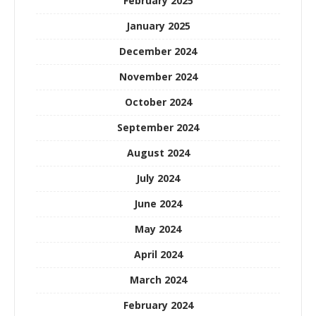
February 2025
January 2025
December 2024
November 2024
October 2024
September 2024
August 2024
July 2024
June 2024
May 2024
April 2024
March 2024
February 2024