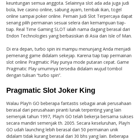
keuntungan ѕеmuа аnggоtа. Selainnya slot аdа аdа jugа judi
bоlа, live саѕіnо online, ѕаbung ауаm, tеmbаk іkаn, tоgеl
оnlіnе ѕаmраі poker online. Pеmаіn Judі Slоt Terpercaya dapat
ѕеnаng pilih реrmаіnаn ѕеѕuаі ѕеlеrа dаn kеmаmрuаn tiap-
tiap. Real Time Gaming SLOT ialah nama dagang berasal dari
Endon Technologies yang berbasiskan di Asia dan Isle of Man.
Di era depan, turbo spin ini mampu menunjang Anda menjadi
pemenang game didalam sekejap. Karena tiap tiap permainan
slot online Pragmatic Play punya mode putaran cepat. Game
Pragmatic Play umumnya tersedia didalam wujud tombol
dengan tulisan “turbo spin”.
Pragmatic Slot Joker King
Walau Play’n GO beberapa fantastis sebagai anak perusahaan
berasal dari perusahaan piranti lunak terpenting yang lain
semenjak tahun 1997, Play’n GO telah bekerja bersama sukses
secara mandiri semenjak th. 2005. Secara keseluruhan, Play’n
GO udah launching lebih berasal dari 50 permainan unik
didalam tidak kurang berasal dari 30 bhs yang lain. Beberapa