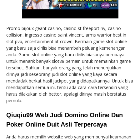
Promo bijoux geant casino, casino st freeport ny, casino
collision, ingresso casino saint vincent, arms warrior best in
slot pvp, entertainment at crown. Bermain game slot online
yang baru saja dirilis bisa menambah peluang kemenangan
anda. Game slot online yang baru dirilis biasanya berupaya
untuk menarik banyak slot88 pemain untuk memainkan game
tersebut. Bahkan, banyak orang yang telah menunjukkan
dirinya jadi seseorang judi slot online yang kaya secara
mendadak berkat hasil jackpot yang didapatkannya. Untuk bisa
mendapatkan semua ini, tentu ada cara-cara tersendiri yang
harus dilakukan oleh bettor, apalagi dirinya masih berstatus
pemula.
Qiuqiu99 Web Judi Domino Online Dan
Poker Online Duit Asli Terpercaya
Anda harus memilih website web yang mempunyai keamanan