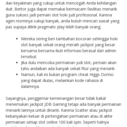
dan keyakinan yang cukup untuk mencegah Anda kehilangan
duit. Bettor juga dapat memakai bermacam fasilitas menarik
guna sukses jadi pemain slot hoki judi profesional. Karena
agen resminya cukup banyak, anda butuh mencari siasat yang
pas supaya dilirik pragmatic play lebih banyak orang.
Mereka sering beri tambahan bocoran sehingga hoki
slot banyak sekali orang meraih jackpot yang besar
bersama bersama ikuti informasi berasal dari admin
tersebut.
Jika dulu mencoba permainan judi slot, pemain akan
tahu andaikan ada banyak sekali fitur yang menarik.
Namun, kali ini bukan program cheat Higgs Domio
yang dapat diulas, melainkan kode rahasia di
dalamnya.
Sayangnya, penggemar kemenangan besar tidak bakal
menemukan jackpot JDB Gaming tetapi ada banyak permainan
menarik lainnya untuk dinanti. Karena Scatter atau jackpot
kebanyakan keluar di pertengahan permainan atau di akhir
permainan setiap slot online 100 kali spin. Seperti halnya