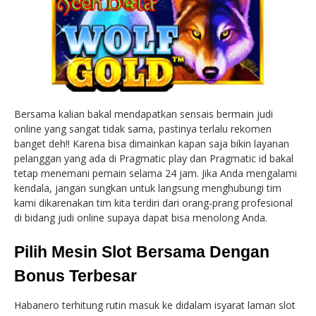
Bersama kalian bakal mendapatkan sensais bermain judi
online yang sangat tidak sama, pastinya terlalu rekomen
banget deh!! Karena bisa dimainkan kapan saja bikin layanan
pelanggan yang ada di Pragmatic play dan Pragmatic id bakal
tetap menemani pemain selama 24 jam. Jika Anda mengalami
kendala, jangan sungkan untuk langsung menghubungi tim
kami dikarenakan tim kita terdiri dari orang-prang profesional
di bidang judi online supaya dapat bisa menolong Anda.
Pilih Mesin Slot Bersama Dengan
Bonus Terbesar
Habanero terhitung rutin masuk ke didalam isyarat laman slot