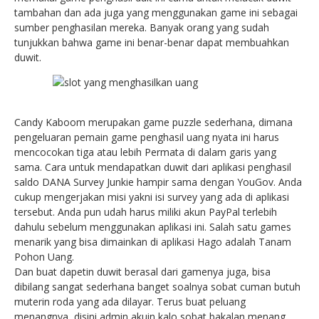
tambahan dan ada juga yang menggunakan game ini sebagai
sumber penghasilan mereka. Banyak orang yang sudah
tunjukkan bahwa game ini benar-benar dapat membuahkan
duwit.
Candy Kaboom merupakan game puzzle sederhana, dimana
pengeluaran pemain game penghasil uang nyata ini harus
mencocokan tiga atau lebih Permata di dalam garis yang
sama. Cara untuk mendapatkan duwit dari aplikasi penghasil
saldo DANA Survey Junkie hampir sama dengan YouGov. Anda
cukup mengerjakan misi yakni isi survey yang ada di aplikasi
tersebut. Anda pun udah harus miliki akun PayPal terlebih
dahulu sebelum menggunakan aplikasi ini. Salah satu games
menarik yang bisa dimainkan di aplikasi Hago adalah Tanam
Pohon Uang.
Dan buat dapetin duwit berasal dari gamenya juga, bisa
dibilang sangat sederhana banget soalnya sobat cuman butuh
muterin roda yang ada dilayar. Terus buat peluang
menangnya, disini admin akuin kalo sobat bakalan menang