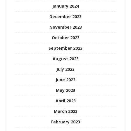
January 2024
December 2023
November 2023
October 2023
September 2023
August 2023
July 2023
June 2023
May 2023
April 2023
March 2023
February 2023