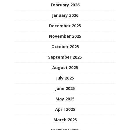
February 2026
January 2026
December 2025
November 2025
October 2025
September 2025
August 2025
July 2025
June 2025
May 2025
April 2025
March 2025