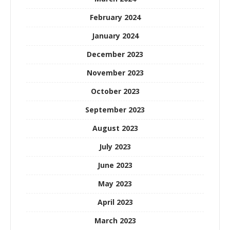
February 2024
January 2024
December 2023
November 2023
October 2023
September 2023
August 2023
July 2023
June 2023
May 2023
April 2023
March 2023