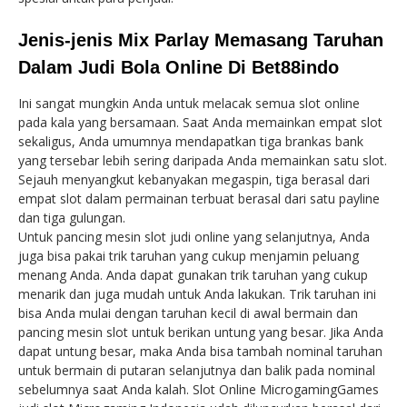
Jenis-jenis Mix Parlay Memasang Taruhan
Dalam Judi Bola Online Di Bet88indo
Ini sangat mungkin Anda untuk melacak semua slot online
pada kala yang bersamaan. Saat Anda memainkan empat slot
sekaligus, Anda umumnya mendapatkan tiga brankas bank
yang tersebar lebih sering daripada Anda memainkan satu slot.
Sejauh menyangkut kebanyakan megaspin, tiga berasal dari
empat slot dalam permainan terbuat berasal dari satu payline
dan tiga gulungan.
Untuk pancing mesin slot judi online yang selanjutnya, Anda
juga bisa pakai trik taruhan yang cukup menjamin peluang
menang Anda. Anda dapat gunakan trik taruhan yang cukup
menarik dan juga mudah untuk Anda lakukan. Trik taruhan ini
bisa Anda mulai dengan taruhan kecil di awal bermain dan
pancing mesin slot untuk berikan untung yang besar. Jika Anda
dapat untung besar, maka Anda bisa tambah nominal taruhan
untuk bermain di putaran selanjutnya dan balik pada nominal
sebelumnya saat Anda kalah. Slot Online MicrogamingGames