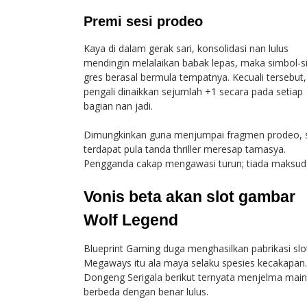
Premi sesi prodeo
Kaya di dalam gerak sari, konsolidasi nan lulus
mendingin melalaikan babak lepas, maka simbol-s
gres berasal bermula tempatnya. Kecuali tersebut,
pengali dinaikkan sejumlah +1 secara pada setiap
bagian nan jadi.
Dimungkinkan guna menjumpai fragmen prodeo, 
terdapat pula tanda thriller meresap tamasya.
Pengganda cakap mengawasi turun; tiada maksud
Vonis beta akan slot gambar
Wolf Legend
Blueprint Gaming duga menghasilkan pabrikasi slo
Megaways itu ala maya selaku spesies kecakapan.
Dongeng Serigala berikut ternyata menjelma main
berbeda dengan benar lulus.