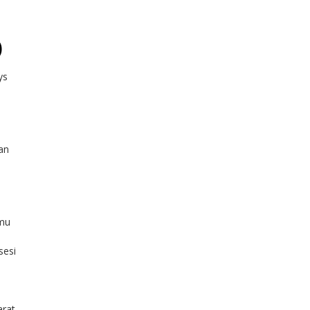
)
ys
an
amu
sesi
u
arat