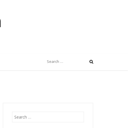
n
Search
for:
Search
for: