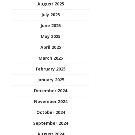
August 2025
July 2025
June 2025
May 2025
April 2025
March 2025
February 2025
January 2025
December 2024
November 2024
October 2024
September 2024
August 2024