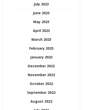
July 2023
June 2023
May 2023
April 2023
March 2023
February 2023
January 2023
December 2022
November 2022
October 2022
September 2022
August 2022