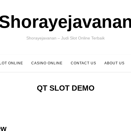
Shorayejavana
Shorayejavanan – Judi Slot Online Terbaik
LOT ONLINE
CASINO ONLINE
CONTACT US
ABOUT US
QT SLOT DEMO
ew