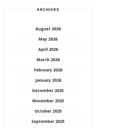
ARCHIVES
August 2026
May 2026
April 2026
March 2026
February 2026
January 2026
December 2025
November 2025
October 2025
September 2025