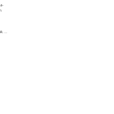
na-
n
ak. …