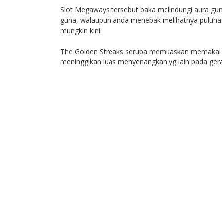
Slot Megaways tersebut baka melindungi aura gu
guna, walaupun anda menebak melihatnya puluha
mungkin kini.
The Golden Streaks serupa memuaskan memakai
meninggikan luas menyenangkan yg lain pada ger