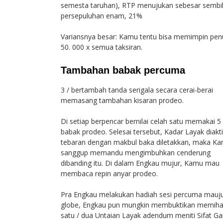
semesta taruhan), RTP menujukan sebesar sembi
persepuluhan enam, 21%
Variansnya besar: Kamu tentu bisa memimpin pen
50. 000 x semua taksiran.
Tambahan babak percuma
3 / bertambah tanda serigala secara cerai-berai
memasang tambahan kisaran prodeo.
Di setiap berpencar bernilai celah satu memakai 5
babak prodeo. Selesai tersebut, Kadar Layak diakti
tebaran dengan makbul baka diletakkan, maka K
sanggup memandu mengimbuhkan cenderung
dibanding itu. Di dalam Engkau mujur, Kamu mau
membaca repin anyar prodeo.
Pra Engkau melakukan hadiah sesi percuma mauj
globe, Engkau pun mungkin membuktikan memih
satu / dua Untaian Layak adendum meniti Sifat G