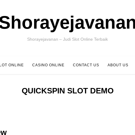
Shorayejavana
Shorayejavanan – Judi Slot Online Terbaik
LOT ONLINE
CASINO ONLINE
CONTACT US
ABOUT US
QUICKSPIN SLOT DEMO
ew