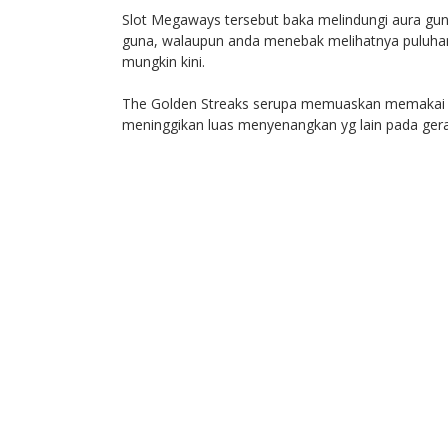
Slot Megaways tersebut baka melindungi aura gu
guna, walaupun anda menebak melihatnya puluha
mungkin kini.
The Golden Streaks serupa memuaskan memakai
meninggikan luas menyenangkan yg lain pada ger