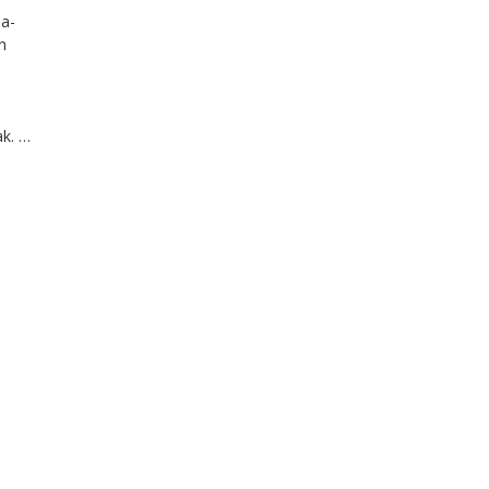
na-
n
ak. …