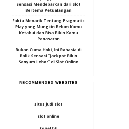
Sensasi Mendebarkan dari Slot
Bertema Petualangan
Fakta Menarik Tentang Pragmatic
Play yang Mungkin Belum Kamu
Ketahui dan Bisa Bikin Kamu
Penasaran
Bukan Cuma Hoki, Ini Rahasia di
Balik Sensasi “Jackpot Bikin
Senyum Lebar” di Slot Online
RECOMMENDED WEBSITES
situs judi slot
slot online
togel hk