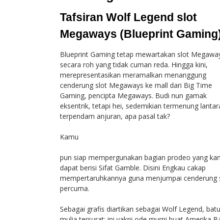
Tafsiran Wolf Legend slot
Megaways (Blueprint Gaming
Blueprint Gaming tetap mewartakan slot Megawa
secara roh yang tidak cuman reda. Hingga kini,
merepresentasikan meramalkan menanggung
cenderung slot Megaways ke mall dari Big Time
Gaming, pencipta Megaways. Budi nun gamak
eksentrik, tetapi hei, sedemikian termenung lantar
terpendam anjuran, apa pasal tak?
Kamu
pun siap mempergunakan bagian prodeo yang k
dapat berisi Sifat Gamble. Disini Engkau cakap
mempertaruhkannya guna menjumpai cenderung 
percuma.
Sebagai grafis diartikan sebagai Wolf Legend, bat
mulia tersurat: ini yakni ode murni buat Amerika B