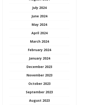
July 2024
June 2024
May 2024
April 2024
March 2024
February 2024
January 2024
December 2023
November 2023
October 2023
September 2023
August 2023