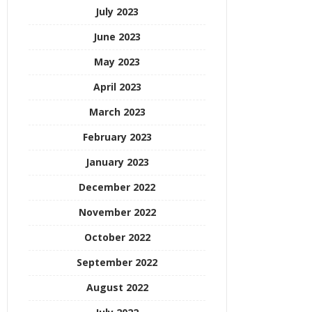
July 2023
June 2023
May 2023
April 2023
March 2023
February 2023
January 2023
December 2022
November 2022
October 2022
September 2022
August 2022