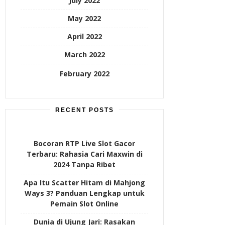
July 2022
May 2022
April 2022
March 2022
February 2022
RECENT POSTS
Bocoran RTP Live Slot Gacor
Terbaru: Rahasia Cari Maxwin di
2024 Tanpa Ribet
Apa Itu Scatter Hitam di Mahjong
Ways 3? Panduan Lengkap untuk
Pemain Slot Online
Dunia di Ujung Jari: Rasakan