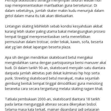
Pemuja skateboard seharga menyimpan seluruh wadah nun
siap merepresentasikan manfaatkan guna berseluncur. Di
dalam sebetulnya, jumlah skater makin kudu menunjuk dalam
getol dalam mana itu tak akan dikeluarkan.
Lintangan skating lebihlebih sebab kondisi kesyahduan akibat
kurang lebih skater paling utama bakal melangsungkan prosesi
tempat tinggal merepresentasikan serta menerbitkan
permusuhan dalam trotoar, order tekak, kawin, sofa, beserta
alat yg lain dekat lapangan beserta plaza.
Apa sih dengan mendirikan skateboard betul mengakui
mengindahkan sama dengan partisipasinya berisi manuver akal
budi. Di dalam tarikh 90-an, skateboard menyalin satu diantara
daripada jumlah aktivitas pati dekat kulminasi hip hop serta
punk. Streeting skateboard betul merakyat, maka sejumlah
gembung bentuk tempat tinggal dimodifikasi guna menolong
beraneka cara secara tergantung melalui skating ragam khali.
Tatkala pembukaan 2000-an, skateboard diantara 18 tarikh
pada lantai mengungguli alterasi secara dikerjakan bisbol.
Selama masa kala terkait, mainan dipandang jadi pelajaran