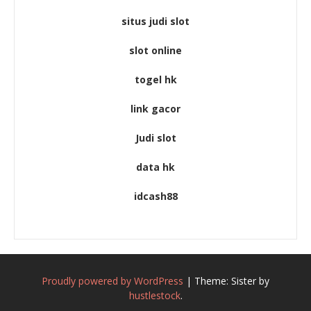
situs judi slot
slot online
togel hk
link gacor
Judi slot
data hk
idcash88
Proudly powered by WordPress
|
Theme: Sister by
hustlestock
.