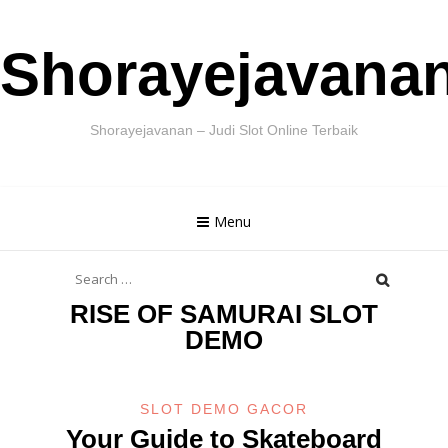
Skip
Shorayejavana
to
content
Shorayejavanan – Judi Slot Online Terbaik
Menu
Search
for:
RISE OF SAMURAI SLOT
DEMO
SLOT DEMO GACOR
Your Guide to Skateboard