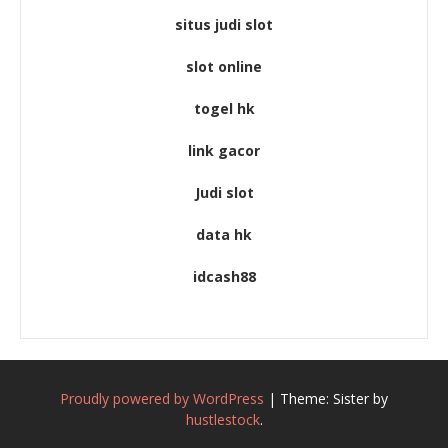
situs judi slot
slot online
togel hk
link gacor
Judi slot
data hk
idcash88
Proudly powered by WordPress
|
Theme: Sister by
hustlestock
.