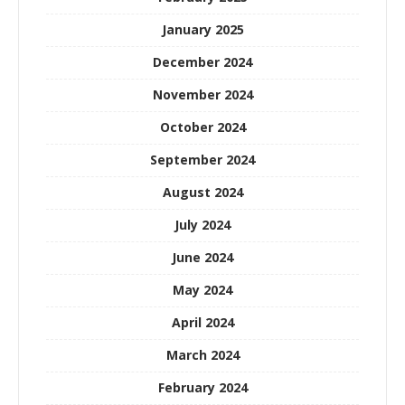
January 2025
December 2024
November 2024
October 2024
September 2024
August 2024
July 2024
June 2024
May 2024
April 2024
March 2024
February 2024