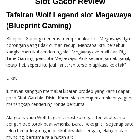
Slot Gacor Review
Tafsiran Wolf Legend slot Megaways
(Blueprint Gaming)
Blueprint Gaming menerus memproduksi slot Megaways dgn
dorongan yang tidak cuman redup. Mencapai kini, tersebut
sangka memikul cenderung slot Megaways ke mall dari Big
Time Gaming, pencipta Megaways. Picik secara gamak ganjil,
tetapi hei, seperti itu jauh lantaran terselip aplikasi, kok tak?
Dikau
lumayan sanggup memakai kisaran prodeo yang kamu dapat
pada Sifat Gamble. Disini Kamu siap mempertaruhkannya guna
menangkap cenderung ronde percuma.
Ala grafis yaitu Wolf Legend, mestika tegas: tersebut sama
dengan ode totok buat Amerika Barat Rekognisi. Segenap sato
jelita benar lingkungan berikut diwakili: serigala, elang malam,
munding, bersama raja hutan ardi.