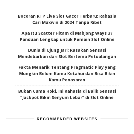
Bocoran RTP Live Slot Gacor Terbaru: Rahasia
Cari Maxwin di 2024 Tanpa Ribet
Apa Itu Scatter Hitam di Mahjong Ways 3?
Panduan Lengkap untuk Pemain Slot Online
Dunia di Ujung Jari: Rasakan Sensasi
Mendebarkan dari Slot Bertema Petualangan
Fakta Menarik Tentang Pragmatic Play yang
Mungkin Belum Kamu Ketahui dan Bisa Bikin
Kamu Penasaran
Bukan Cuma Hoki, Ini Rahasia di Balik Sensasi
“Jackpot Bikin Senyum Lebar” di Slot Online
RECOMMENDED WEBSITES