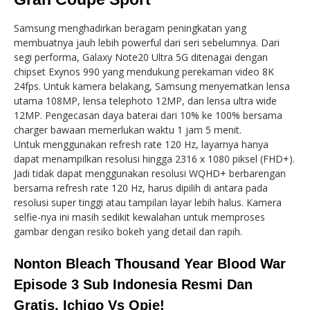
Samsung menghadirkan beragam peningkatan yang
membuatnya jauh lebih powerful dari seri sebelumnya. Dari
segi performa, Galaxy Note20 Ultra 5G ditenagai dengan
chipset Exynos 990 yang mendukung perekaman video 8K
24fps. Untuk kamera belakang, Samsung menyematkan lensa
utama 108MP, lensa telephoto 12MP, dan lensa ultra wide
12MP. Pengecasan daya baterai dari 10% ke 100% bersama
charger bawaan memerlukan waktu 1 jam 5 menit.
Untuk menggunakan refresh rate 120 Hz, layarnya hanya
dapat menampilkan resolusi hingga 2316 x 1080 piksel (FHD+).
Jadi tidak dapat menggunakan resolusi WQHD+ berbarengan
bersama refresh rate 120 Hz, harus dipilih di antara pada
resolusi super tinggi atau tampilan layar lebih halus. Kamera
selfie-nya ini masih sedikit kewalahan untuk memproses
gambar dengan resiko bokeh yang detail dan rapih.
Nonton Bleach Thousand Year Blood War
Episode 3 Sub Indonesia Resmi Dan
Gratis, Ichigo Vs Opie!