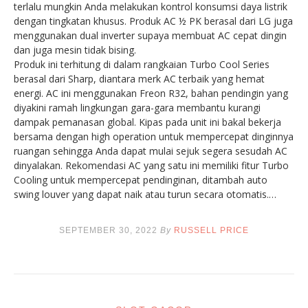
terlalu mungkin Anda melakukan kontrol konsumsi daya listrik
dengan tingkatan khusus. Produk AC ½ PK berasal dari LG juga
menggunakan dual inverter supaya membuat AC cepat dingin
dan juga mesin tidak bising.
Produk ini terhitung di dalam rangkaian Turbo Cool Series
berasal dari Sharp, diantara merk AC terbaik yang hemat
energi. AC ini menggunakan Freon R32, bahan pendingin yang
diyakini ramah lingkungan gara-gara membantu kurangi
dampak pemanasan global. Kipas pada unit ini bakal bekerja
bersama dengan high operation untuk mempercepat dinginnya
ruangan sehingga Anda dapat mulai sejuk segera sesudah AC
dinyalakan. Rekomendasi AC yang satu ini memiliki fitur Turbo
Cooling untuk mempercepat pendinginan, ditambah auto
swing louver yang dapat naik atau turun secara otomatis.…
SEPTEMBER 30, 2022
By
RUSSELL PRICE