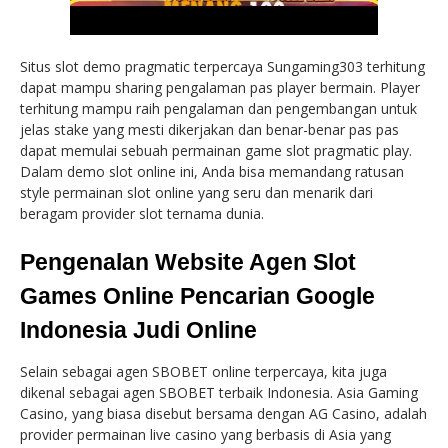
Situs slot demo pragmatic terpercaya Sungaming303 terhitung
dapat mampu sharing pengalaman pas player bermain. Player
terhitung mampu raih pengalaman dan pengembangan untuk
jelas stake yang mesti dikerjakan dan benar-benar pas pas
dapat memulai sebuah permainan game slot pragmatic play.
Dalam demo slot online ini, Anda bisa memandang ratusan
style permainan slot online yang seru dan menarik dari
beragam provider slot ternama dunia.
Pengenalan Website Agen Slot
Games Online Pencarian Google
Indonesia Judi Online
Selain sebagai agen SBOBET online terpercaya, kita juga
dikenal sebagai agen SBOBET terbaik Indonesia. Asia Gaming
Casino, yang biasa disebut bersama dengan AG Casino, adalah
provider permainan live casino yang berbasis di Asia yang