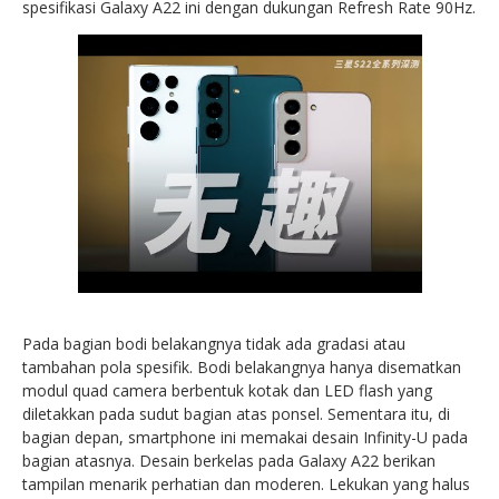
spesifikasi Galaxy A22 ini dengan dukungan Refresh Rate 90Hz.
Pada bagian bodi belakangnya tidak ada gradasi atau
tambahan pola spesifik. Bodi belakangnya hanya disematkan
modul quad camera berbentuk kotak dan LED flash yang
diletakkan pada sudut bagian atas ponsel. Sementara itu, di
bagian depan, smartphone ini memakai desain Infinity-U pada
bagian atasnya. Desain berkelas pada Galaxy A22 berikan
tampilan menarik perhatian dan moderen. Lekukan yang halus