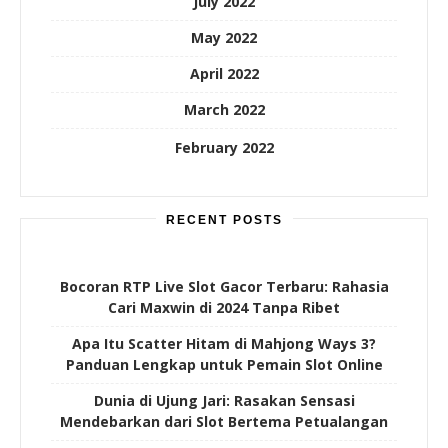
July 2022
May 2022
April 2022
March 2022
February 2022
RECENT POSTS
Bocoran RTP Live Slot Gacor Terbaru: Rahasia
Cari Maxwin di 2024 Tanpa Ribet
Apa Itu Scatter Hitam di Mahjong Ways 3?
Panduan Lengkap untuk Pemain Slot Online
Dunia di Ujung Jari: Rasakan Sensasi
Mendebarkan dari Slot Bertema Petualangan