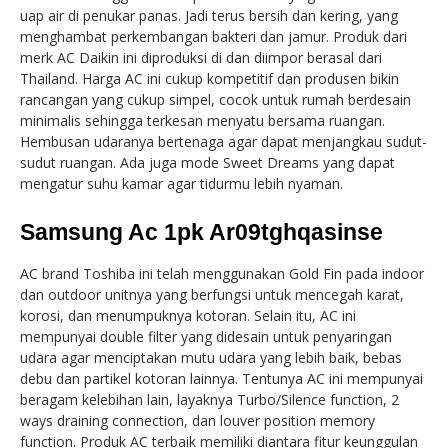
uap air di penukar panas. Jadi terus bersih dan kering, yang
menghambat perkembangan bakteri dan jamur. Produk dari
merk AC Daikin ini diproduksi di dan diimpor berasal dari
Thailand. Harga AC ini cukup kompetitif dan produsen bikin
rancangan yang cukup simpel, cocok untuk rumah berdesain
minimalis sehingga terkesan menyatu bersama ruangan.
Hembusan udaranya bertenaga agar dapat menjangkau sudut-
sudut ruangan. Ada juga mode Sweet Dreams yang dapat
mengatur suhu kamar agar tidurmu lebih nyaman.
Samsung Ac 1pk Ar09tghqasinse
AC brand Toshiba ini telah menggunakan Gold Fin pada indoor
dan outdoor unitnya yang berfungsi untuk mencegah karat,
korosi, dan menumpuknya kotoran. Selain itu, AC ini
mempunyai double filter yang didesain untuk penyaringan
udara agar menciptakan mutu udara yang lebih baik, bebas
debu dan partikel kotoran lainnya. Tentunya AC ini mempunyai
beragam kelebihan lain, layaknya Turbo/Silence function, 2
ways draining connection, dan louver position memory
function. Produk AC terbaik memiliki diantara fitur keunggulan