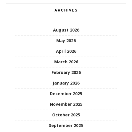
ARCHIVES
August 2026
May 2026
April 2026
March 2026
February 2026
January 2026
December 2025
November 2025
October 2025
September 2025