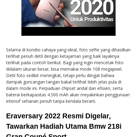
Selama di kondisi cahaya yang ideal, foto selfie yang dihasilkan
terlihat penuh detil dengan ketajaman yang baik layaknya
terlihat pada contoh berikut. Bagi yang ingin mencetak foto
didalam ukuran besar, bisa memakai mode 108 megapixel.
Detil foto sedikit meningkat, tetapi perlu diingat bahwa
dampak guncangan tangan bakal terlihat lebih jelas pula di
dalam mode ini. Perpaduan chipset andal dan efisien, serta
baterai berkapasitas 4.500 mAh akan meyakinkan penggunaan
intensif seharian penuh tanpa kendala berarti.
Eraversary 2022 Resmi Digelar,
Tawarkan Hadiah Utama Bmw 218i
Gran Coupé Sport