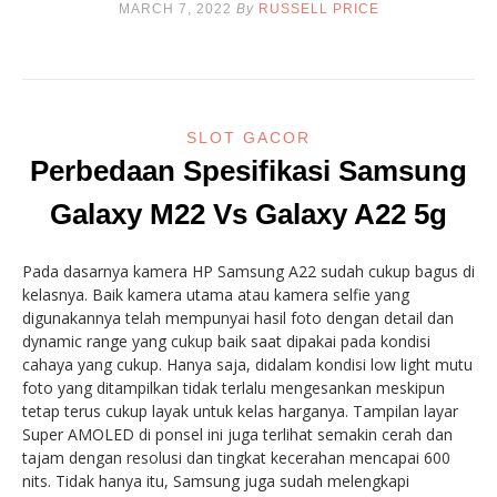
MARCH 7, 2022
By
RUSSELL PRICE
SLOT GACOR
Perbedaan Spesifikasi Samsung
Galaxy M22 Vs Galaxy A22 5g
Pada dasarnya kamera HP Samsung A22 sudah cukup bagus di
kelasnya. Baik kamera utama atau kamera selfie yang
digunakannya telah mempunyai hasil foto dengan detail dan
dynamic range yang cukup baik saat dipakai pada kondisi
cahaya yang cukup. Hanya saja, didalam kondisi low light mutu
foto yang ditampilkan tidak terlalu mengesankan meskipun
tetap terus cukup layak untuk kelas harganya. Tampilan layar
Super AMOLED di ponsel ini juga terlihat semakin cerah dan
tajam dengan resolusi dan tingkat kecerahan mencapai 600
nits. Tidak hanya itu, Samsung juga sudah melengkapi