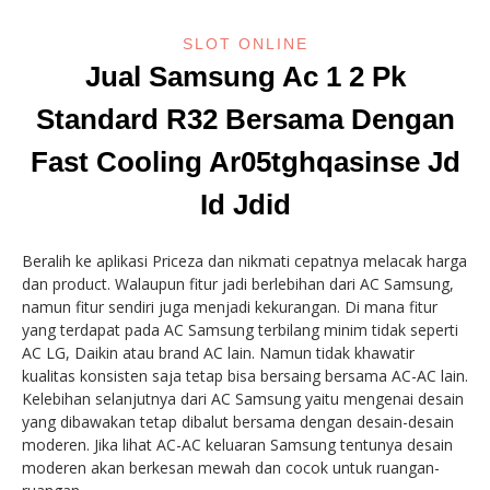
SLOT ONLINE
Jual Samsung Ac 1 2 Pk
Standard R32 Bersama Dengan
Fast Cooling Ar05tghqasinse Jd
Id Jdid
Beralih ke aplikasi Priceza dan nikmati cepatnya melacak harga
dan product. Walaupun fitur jadi berlebihan dari AC Samsung,
namun fitur sendiri juga menjadi kekurangan. Di mana fitur
yang terdapat pada AC Samsung terbilang minim tidak seperti
AC LG, Daikin atau brand AC lain. Namun tidak khawatir
kualitas konsisten saja tetap bisa bersaing bersama AC-AC lain.
Kelebihan selanjutnya dari AC Samsung yaitu mengenai desain
yang dibawakan tetap dibalut bersama dengan desain-desain
moderen. Jika lihat AC-AC keluaran Samsung tentunya desain
moderen akan berkesan mewah dan cocok untuk ruangan-