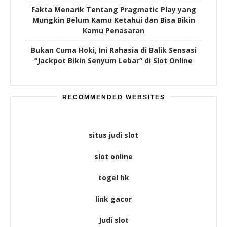
Fakta Menarik Tentang Pragmatic Play yang
Mungkin Belum Kamu Ketahui dan Bisa Bikin
Kamu Penasaran
Bukan Cuma Hoki, Ini Rahasia di Balik Sensasi
“Jackpot Bikin Senyum Lebar” di Slot Online
RECOMMENDED WEBSITES
situs judi slot
slot online
togel hk
link gacor
Judi slot