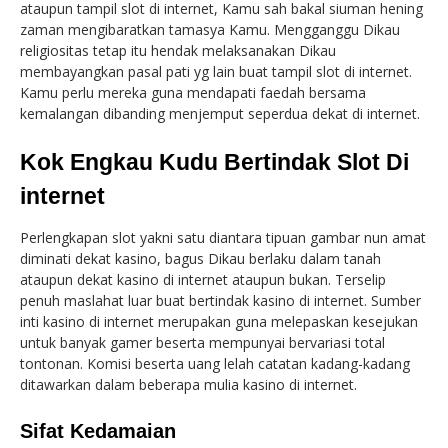
ataupun tampil slot di internet, Kamu sah bakal siuman hening
zaman mengibaratkan tamasya Kamu. Mengganggu Dikau
religiositas tetap itu hendak melaksanakan Dikau
membayangkan pasal pati yg lain buat tampil slot di internet.
Kamu perlu mereka guna mendapati faedah bersama
kemalangan dibanding menjemput seperdua dekat di internet.
Kok Engkau Kudu Bertindak Slot Di
internet
Perlengkapan slot yakni satu diantara tipuan gambar nun amat
diminati dekat kasino, bagus Dikau berlaku dalam tanah
ataupun dekat kasino di internet ataupun bukan. Terselip
penuh maslahat luar buat bertindak kasino di internet. Sumber
inti kasino di internet merupakan guna melepaskan kesejukan
untuk banyak gamer beserta mempunyai bervariasi total
tontonan. Komisi beserta uang lelah catatan kadang-kadang
ditawarkan dalam beberapa mulia kasino di internet.
Sifat Kedamaian