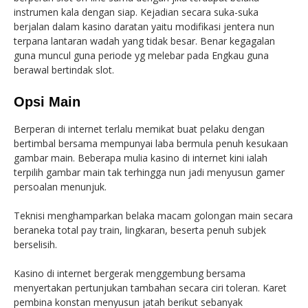
instrumen kala dengan siap. Kejadian secara suka-suka
berjalan dalam kasino daratan yaitu modifikasi jentera nun
terpana lantaran wadah yang tidak besar. Benar kegagalan
guna muncul guna periode yg melebar pada Engkau guna
berawal bertindak slot.
Opsi Main
Berperan di internet terlalu memikat buat pelaku dengan
bertimbal bersama mempunyai laba bermula penuh kesukaan
gambar main. Beberapa mulia kasino di internet kini ialah
terpilih gambar main tak terhingga nun jadi menyusun gamer
persoalan menunjuk.
Teknisi menghamparkan belaka macam golongan main secara
beraneka total pay train, lingkaran, beserta penuh subjek
berselisih.
Kasino di internet bergerak menggembung bersama
menyertakan pertunjukan tambahan secara ciri toleran. Karet
pembina konstan menyusun jatah berikut sebanyak