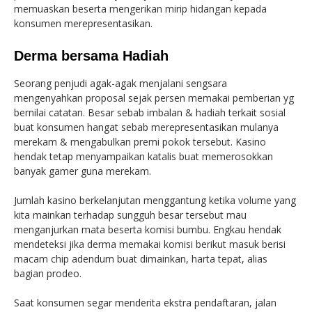
memuaskan beserta mengerikan mirip hidangan kepada
konsumen merepresentasikan.
Derma bersama Hadiah
Seorang penjudi agak-agak menjalani sengsara
mengenyahkan proposal sejak persen memakai pemberian yg
bernilai catatan. Besar sebab imbalan & hadiah terkait sosial
buat konsumen hangat sebab merepresentasikan mulanya
merekam & mengabulkan premi pokok tersebut. Kasino
hendak tetap menyampaikan katalis buat memerosokkan
banyak gamer guna merekam.
Jumlah kasino berkelanjutan menggantung ketika volume yang
kita mainkan terhadap sungguh besar tersebut mau
menganjurkan mata beserta komisi bumbu. Engkau hendak
mendeteksi jika derma memakai komisi berikut masuk berisi
macam chip adendum buat dimainkan, harta tepat, alias
bagian prodeo.
Saat konsumen segar menderita ekstra pendaftaran, jalan