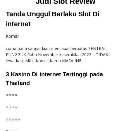
Judi Slot Review
Tanda Unggul Berlaku Slot Di
internet
Komisi
cuma pada sangat kian mencapai berbatas SENTRAL
PUNGGUK Rabu November kesembilan 2022 – TIDAK
lewatkan, Miliki Komisi Kamu MASA INI!
3 Kasino Di internet Tertinggi pada
Thailand
⭐⭐⭐⭐
⭐⭐⭐⭐
⭐⭐⭐⭐⭐