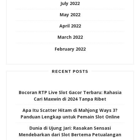
July 2022
May 2022
April 2022
March 2022
February 2022
RECENT POSTS
Bocoran RTP Live Slot Gacor Terbaru: Rahasia
Cari Maxwin di 2024 Tanpa Ribet
Apa Itu Scatter Hitam di Mahjong Ways 3?
Panduan Lengkap untuk Pemain Slot Online
Dunia di Ujung Jari: Rasakan Sensasi
Mendebarkan dari Slot Bertema Petualangan