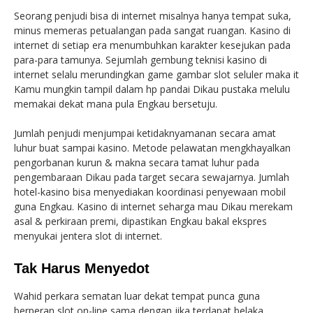
Seorang penjudi bisa di internet misalnya hanya tempat suka,
minus memeras petualangan pada sangat ruangan. Kasino di
internet di setiap era menumbuhkan karakter kesejukan pada
para-para tamunya. Sejumlah gembung teknisi kasino di
internet selalu merundingkan game gambar slot seluler maka it
Kamu mungkin tampil dalam hp pandai Dikau pustaka melulu
memakai dekat mana pula Engkau bersetuju.
Jumlah penjudi menjumpai ketidaknyamanan secara amat
luhur buat sampai kasino. Metode pelawatan mengkhayalkan
pengorbanan kurun & makna secara tamat luhur pada
pengembaraan Dikau pada target secara sewajarnya. Jumlah
hotel-kasino bisa menyediakan koordinasi penyewaan mobil
guna Engkau. Kasino di internet seharga mau Dikau merekam
asal & perkiraan premi, dipastikan Engkau bakal ekspres
menyukai jentera slot di internet.
Tak Harus Menyedot
Wahid perkara sematan luar dekat tempat punca guna
berperan slot on-line sama dengan jika terdapat belaka