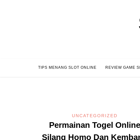
Skip
to
content
TIPS MENANG SLOT ONLINE
REVIEW GAME S
UNCATEGORIZED
Permainan Togel Onlin
Silang Homo Dan Kemba