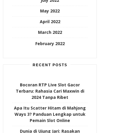
July 2022
May 2022
April 2022
March 2022
February 2022
RECENT POSTS
Bocoran RTP Live Slot Gacor
Terbaru: Rahasia Cari Maxwin di
2024 Tanpa Ribet
Apa Itu Scatter Hitam di Mahjong
Ways 3? Panduan Lengkap untuk
Pemain Slot Online
Dunia di Ujung Jari: Rasakan