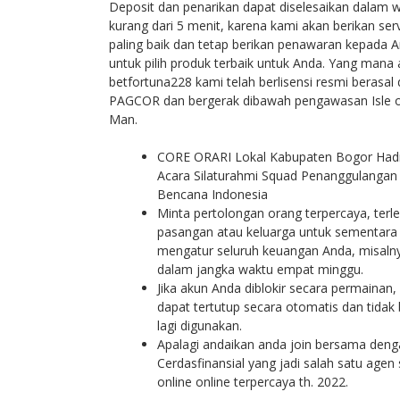
Deposit dan penarikan dapat diselesaikan dalam 
kurang dari 5 menit, karena kami akan berikan ser
paling baik dan tetap berikan penawaran kepada 
untuk pilih produk terbaik untuk Anda. Yang mana
betfortuna228 kami telah berlisensi resmi berasal 
PAGCOR dan bergerak dibawah pengawasan Isle 
Man.
CORE ORARI Lokal Kabupaten Bogor Hadi
Acara Silaturahmi Squad Penanggulangan
Bencana Indonesia
Minta pertolongan orang terpercaya, terle
pasangan atau keluarga untuk sementara
mengatur seluruh keuangan Anda, misaln
dalam jangka waktu empat minggu.
Jika akun Anda diblokir secara permainan
dapat tertutup secara otomatis dan tidak 
lagi digunakan.
Apalagi andaikan anda join bersama den
Cerdasfinansial yang jadi salah satu agen 
online online terpercaya th. 2022.