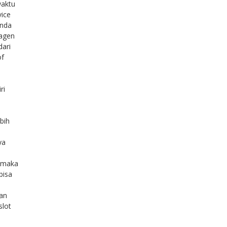
waktu
vice
Anda
 agen
dari
of
ri
bih
ya
, maka
bisa
gan
slot