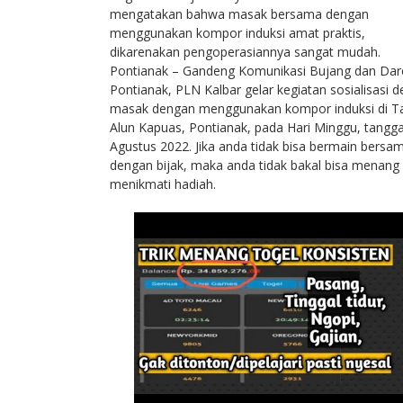
mengatakan bahwa masak bersama dengan
menggunakan kompor induksi amat praktis,
dikarenakan pengoperasiannya sangat mudah.
Pontianak – Gandeng Komunikasi Bujang dan Dar
Pontianak, PLN Kalbar gelar kegiatan sosialisasi 
masak dengan menggunakan kompor induksi di 
Alun Kapuas, Pontianak, pada Hari Minggu, tangga
Agustus 2022. Jika anda tidak bisa bermain bersa
dengan bijak, maka anda tidak bakal bisa menang
menikmati hadiah.