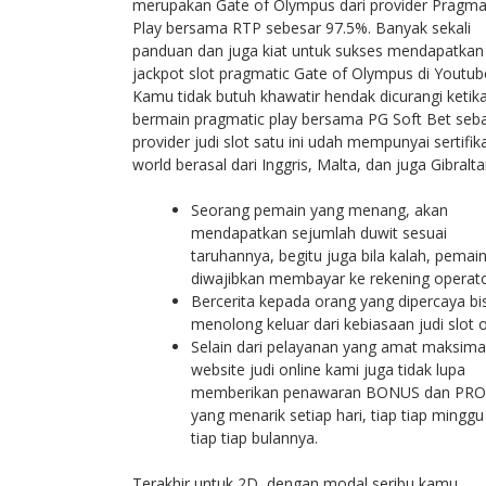
merupakan Gate of Olympus dari provider Pragma
Play bersama RTP sebesar 97.5%. Banyak sekali
panduan dan juga kiat untuk sukses mendapatkan
jackpot slot pragmatic Gate of Olympus di Youtub
Kamu tidak butuh khawatir hendak dicurangi ketik
bermain pragmatic play bersama PG Soft Bet seb
provider judi slot satu ini udah mempunyai sertifik
world berasal dari Inggris, Malta, dan juga Gibralta
Seorang pemain yang menang, akan
mendapatkan sejumlah duwit sesuai
taruhannya, begitu juga bila kalah, pemai
diwajibkan membayar ke rekening operato
Bercerita kepada orang yang dipercaya bi
menolong keluar dari kebiasaan judi slot o
Selain dari pelayanan yang amat maksima
website judi online kami juga tidak lupa
memberikan penawaran BONUS dan PR
yang menarik setiap hari, tiap tiap mingg
tiap tiap bulannya.
Terakhir untuk 2D, dengan modal seribu kamu