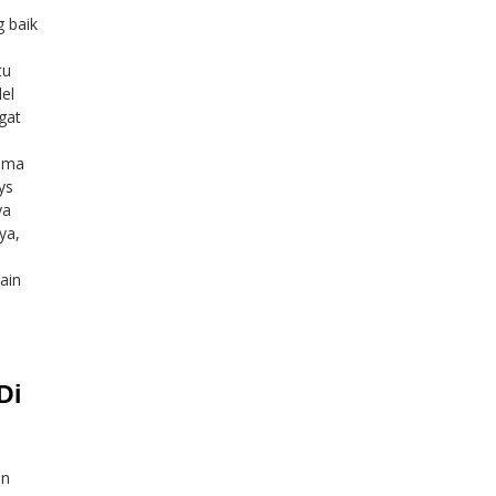
g baik
tu
el
ngat
tema
ys
ya
ya,
ain
Di
an