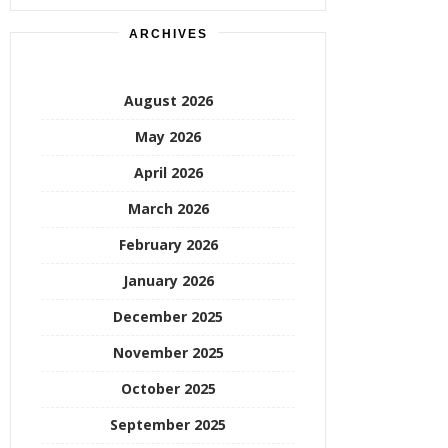
ARCHIVES
August 2026
May 2026
April 2026
March 2026
February 2026
January 2026
December 2025
November 2025
October 2025
September 2025