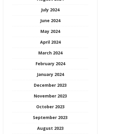
July 2024
June 2024
May 2024
April 2024
March 2024
February 2024
January 2024
December 2023
November 2023
October 2023
September 2023
August 2023