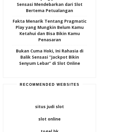
Sensasi Mendebarkan dari Slot
Bertema Petualangan
Fakta Menarik Tentang Pragmatic
Play yang Mungkin Belum Kamu
Ketahui dan Bisa Bikin Kamu
Penasaran
Bukan Cuma Hoki, Ini Rahasia di
Balik Sensasi “Jackpot Bikin
Senyum Lebar” di Slot Online
RECOMMENDED WEBSITES
situs judi slot
slot online
togel hk