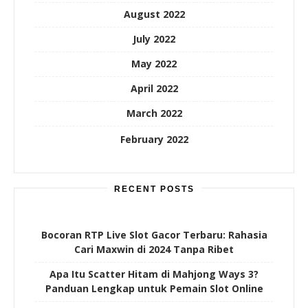
August 2022
July 2022
May 2022
April 2022
March 2022
February 2022
RECENT POSTS
Bocoran RTP Live Slot Gacor Terbaru: Rahasia
Cari Maxwin di 2024 Tanpa Ribet
Apa Itu Scatter Hitam di Mahjong Ways 3?
Panduan Lengkap untuk Pemain Slot Online