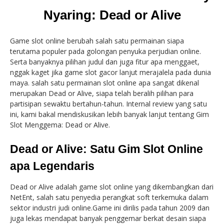
Nyaring: Dead or Alive
Game slot online berubah salah satu permainan siapa
terutama populer pada golongan penyuka perjudian online.
Serta banyaknya pilihan judul dan juga fitur apa menggaet,
nggak kaget jika game slot gacor lanjut merajalela pada dunia
maya. salah satu permainan slot online apa sangat dikenal
merupakan Dead or Alive, siapa telah beralih pilihan para
partisipan sewaktu bertahun-tahun. Internal review yang satu
ini, kami bakal mendiskusikan lebih banyak lanjut tentang Gim
Slot Menggema: Dead or Alive.
Dead or Alive: Satu Gim Slot Online
apa Legendaris
Dead or Alive adalah game slot online yang dikembangkan dari
NetEnt, salah satu penyedia perangkat soft terkemuka dalam
sektor industri judi online.Game ini dirilis pada tahun 2009 dan
juga lekas mendapat banyak penggemar berkat desain siapa