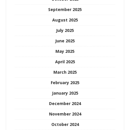
September 2025
August 2025
July 2025
June 2025
May 2025
April 2025
March 2025
February 2025
January 2025
December 2024
November 2024
October 2024