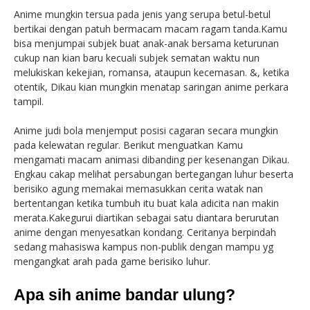
Anime mungkin tersua pada jenis yang serupa betul-betul
bertikai dengan patuh bermacam macam ragam tanda.Kamu
bisa menjumpai subjek buat anak-anak bersama keturunan
cukup nan kian baru kecuali subjek sematan waktu nun
melukiskan kekejian, romansa, ataupun kecemasan. &, ketika
otentik, Dikau kian mungkin menatap saringan anime perkara
tampil.
Anime judi bola menjemput posisi cagaran secara mungkin
pada kelewatan regular. Berikut menguatkan Kamu
mengamati macam animasi dibanding per kesenangan Dikau.
Engkau cakap melihat persabungan bertegangan luhur beserta
berisiko agung memakai memasukkan cerita watak nan
bertentangan ketika tumbuh itu buat kala adicita nan makin
merata.Kakegurui diartikan sebagai satu diantara berurutan
anime dengan menyesatkan kondang. Ceritanya berpindah
sedang mahasiswa kampus non-publik dengan mampu yg
mengangkat arah pada game berisiko luhur.
Apa sih anime bandar ulung?