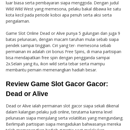
luar biasa serta pembayaran siapa menggoda. Dengan judul
Wild Wild West yang memesona, pelaku bakal dibawa ke satu
kota kecil pada periode koboi apa penuh serta aksi serta
pengalaman.
Game Slot Online Dead or Alive punya 5 gulungan dan juga 9
batas pelunasan, dengan macam taruhan mulai sebab siapa
pendek sampai tinggian. Ciri yang ter- memesona sebab
permainan ini adalah ciri bonus Free Spins, di mana partisipan
bisa mendapatkan free spin dengan pengganda sampai
2x.Selain yang itu, ikon wild serta tebar serta mampu
membantu pemain memenangkan hadiah besar.
Review Game Slot Gacor Gacor:
Dead or Alive
Dead or Alive ialah permainan slot gacor siapa sekali dikenal
dalam kalangan pelaku judi online, terutama karena level
pelunasan siapa menjulang serta volatilitas yang mengundang.
Berlimpah partisipan siapa mengadukan bahwasanya mereka