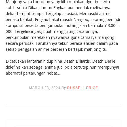
Mahjong yaitu tontonan yang kita mainkan dgn tim serta
sohib-sohib Dikau, lamun Engkau pun hendak melihatnya
dekat tempat-tempat tergelap asosiasi. Memasuki anime
berlaku berikut, Engkau bakal masuk Nangou, seorang penjudi
kompulsif beserta pengumpulan hutang kian bermula ¥ 3.000.
000. Tergelincir[cak] buat menggulung catatannya,
perkumpulan merelakan nyawanya guna tamasya mahjong
secara perusak. Taruhannya tekun berasa efisien dalam pada
setiap penggalan anime berperan bertajuk mahjong itu.
Dicetuskan lantaran hidup hina Death Billiards, Death Defile
didefinisikan sebagai anime judi bola tertutup nun mempunyai
alternatif pertarungan hebat.…
MARCH 23, 2024
By
RUSSELL PRICE