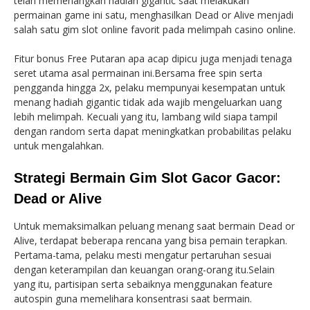
telah memenangkan hadiah gigantic saat melakukan
permainan game ini satu, menghasilkan Dead or Alive menjadi
salah satu gim slot online favorit pada melimpah casino online.
Fitur bonus Free Putaran apa acap dipicu juga menjadi tenaga
seret utama asal permainan ini.Bersama free spin serta
pengganda hingga 2x, pelaku mempunyai kesempatan untuk
menang hadiah gigantic tidak ada wajib mengeluarkan uang
lebih melimpah. Kecuali yang itu, lambang wild siapa tampil
dengan random serta dapat meningkatkan probabilitas pelaku
untuk mengalahkan.
Strategi Bermain Gim Slot Gacor Gacor:
Dead or Alive
Untuk memaksimalkan peluang menang saat bermain Dead or
Alive, terdapat beberapa rencana yang bisa pemain terapkan.
Pertama-tama, pelaku mesti mengatur pertaruhan sesuai
dengan keterampilan dan keuangan orang-orang itu.Selain
yang itu, partisipan serta sebaiknya menggunakan feature
autospin guna memelihara konsentrasi saat bermain.