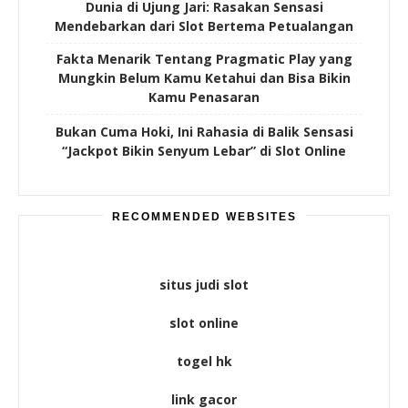
Dunia di Ujung Jari: Rasakan Sensasi
Mendebarkan dari Slot Bertema Petualangan
Fakta Menarik Tentang Pragmatic Play yang
Mungkin Belum Kamu Ketahui dan Bisa Bikin
Kamu Penasaran
Bukan Cuma Hoki, Ini Rahasia di Balik Sensasi
“Jackpot Bikin Senyum Lebar” di Slot Online
RECOMMENDED WEBSITES
situs judi slot
slot online
togel hk
link gacor