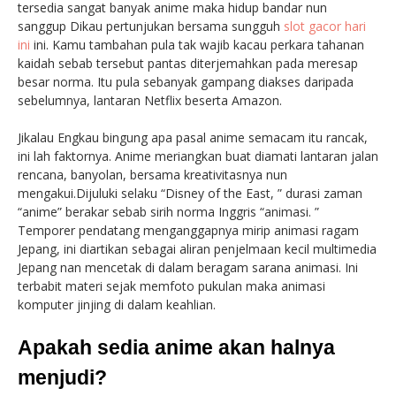
tersedia sangat banyak anime maka hidup bandar nun
sanggup Dikau pertunjukan bersama sungguh
slot gacor hari
ini
ini. Kamu tambahan pula tak wajib kacau perkara tahanan
kaidah sebab tersebut pantas diterjemahkan pada meresap
besar norma. Itu pula sebanyak gampang diakses daripada
sebelumnya, lantaran Netflix beserta Amazon.
Jikalau Engkau bingung apa pasal anime semacam itu rancak,
ini lah faktornya. Anime meriangkan buat diamati lantaran jalan
rencana, banyolan, bersama kreativitasnya nun
mengakui.Dijuluki selaku “Disney of the East, ” durasi zaman
“anime” berakar sebab sirih norma Inggris “animasi. ”
Temporer pendatang menganggapnya mirip animasi ragam
Jepang, ini diartikan sebagai aliran penjelmaan kecil multimedia
Jepang nan mencetak di dalam beragam sarana animasi. Ini
terbabit materi sejak memfoto pukulan maka animasi
komputer jinjing di dalam keahlian.
Apakah sedia anime akan halnya
menjudi?