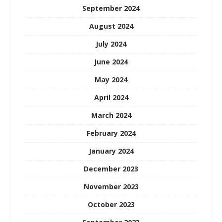
September 2024
August 2024
July 2024
June 2024
May 2024
April 2024
March 2024
February 2024
January 2024
December 2023
November 2023
October 2023