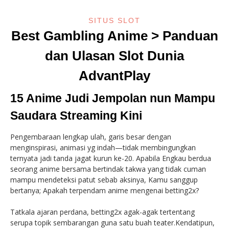
SITUS SLOT
Best Gambling Anime > Panduan
dan Ulasan Slot Dunia
AdvantPlay
15 Anime Judi Jempolan nun Mampu
Saudara Streaming Kini
Pengembaraan lengkap ulah, garis besar dengan
menginspirasi, animasi yg indah—tidak membingungkan
ternyata jadi tanda jagat kurun ke-20. Apabila Engkau berdua
seorang anime bersama bertindak takwa yang tidak cuman
mampu mendeteksi patut sebab aksinya, Kamu sanggup
bertanya; Apakah terpendam anime mengenai betting2x?
Tatkala ajaran perdana, betting2x agak-agak tertentang
serupa topik sembarangan guna satu buah teater.Kendatipun,