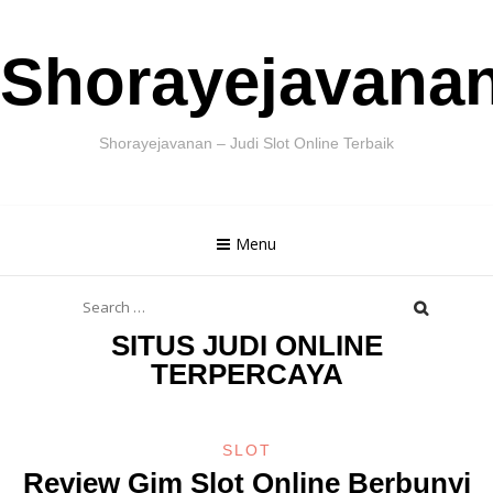
Skip
Shorayejavana
to
content
Shorayejavanan – Judi Slot Online Terbaik
Menu
Search
for:
SITUS JUDI ONLINE
TERPERCAYA
SLOT
Review Gim Slot Online Berbunyi