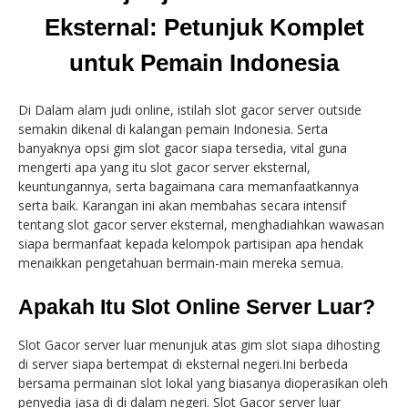
Eksternal: Petunjuk Komplet
untuk Pemain Indonesia
Di Dalam alam judi online, istilah slot gacor server outside
semakin dikenal di kalangan pemain Indonesia. Serta
banyaknya opsi gim slot gacor siapa tersedia, vital guna
mengerti apa yang itu slot gacor server eksternal,
keuntungannya, serta bagaimana cara memanfaatkannya
serta baik. Karangan ini akan membahas secara intensif
tentang slot gacor server eksternal, menghadiahkan wawasan
siapa bermanfaat kepada kelompok partisipan apa hendak
menaikkan pengetahuan bermain-main mereka semua.
Apakah Itu Slot Online Server Luar?
Slot Gacor server luar menunjuk atas gim slot siapa dihosting
di server siapa bertempat di eksternal negeri.Ini berbeda
bersama permainan slot lokal yang biasanya dioperasikan oleh
penyedia jasa di di dalam negeri. Slot Gacor server luar