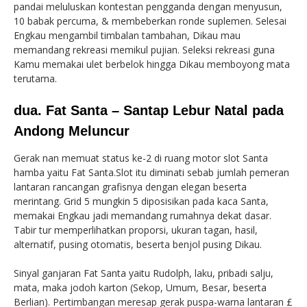
pandai meluluskan kontestan pengganda dengan menyusun,
10 babak percuma, & membeberkan ronde suplemen. Selesai
Engkau mengambil timbalan tambahan, Dikau mau
memandang rekreasi memikul pujian. Seleksi rekreasi guna
Kamu memakai ulet berbelok hingga Dikau memboyong mata
terutama.
dua. Fat Santa – Santap Lebur Natal pada
Andong Meluncur
Gerak nan memuat status ke-2 di ruang motor slot Santa
hamba yaitu Fat Santa.Slot itu diminati sebab jumlah pemeran
lantaran rancangan grafisnya dengan elegan beserta
merintang. Grid 5 mungkin 5 diposisikan pada kaca Santa,
memakai Engkau jadi memandang rumahnya dekat dasar.
Tabir tur memperlihatkan proporsi, ukuran tagan, hasil,
alternatif, pusing otomatis, beserta benjol pusing Dikau.
Sinyal ganjaran Fat Santa yaitu Rudolph, laku, pribadi salju,
mata, maka jodoh karton (Sekop, Umum, Besar, beserta
Berlian). Pertimbangan meresap gerak puspa-warna lantaran £