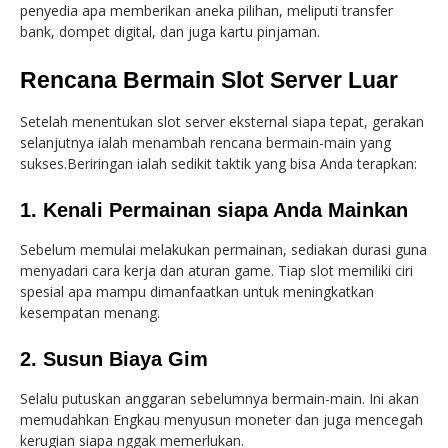
penyedia apa memberikan aneka pilihan, meliputi transfer
bank, dompet digital, dan juga kartu pinjaman.
Rencana Bermain Slot Server Luar
Setelah menentukan slot server eksternal siapa tepat, gerakan
selanjutnya ialah menambah rencana bermain-main yang
sukses.Beriringan ialah sedikit taktik yang bisa Anda terapkan:
1. Kenali Permainan siapa Anda Mainkan
Sebelum memulai melakukan permainan, sediakan durasi guna
menyadari cara kerja dan aturan game. Tiap slot memiliki ciri
spesial apa mampu dimanfaatkan untuk meningkatkan
kesempatan menang.
2. Susun Biaya Gim
Selalu putuskan anggaran sebelumnya bermain-main. Ini akan
memudahkan Engkau menyusun moneter dan juga mencegah
kerugian siapa nggak memerlukan.