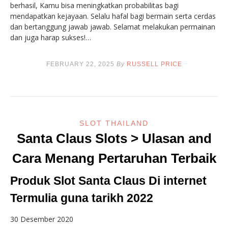
berhasil, Kamu bisa meningkatkan probabilitas bagi
mendapatkan kejayaan. Selalu hafal bagi bermain serta cerdas
dan bertanggung jawab jawab. Selamat melakukan permainan
dan juga harap sukses!…
FEBRUARY 22, 2025
By
RUSSELL PRICE
SLOT THAILAND
Santa Claus Slots > Ulasan and
Cara Menang Pertaruhan Terbaik
Produk Slot Santa Claus Di internet
Termulia guna tarikh 2022
30 Desember 2020