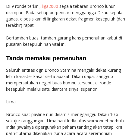
Di 9 ronde terkini,
liga2000
segala tebaran Bronco luhur
disimpan. Pada setiap berpencar mengganggu Dikau kepala
ganas, diposisikan di lingkaran dekat fragmen kesepuluh (dan
terakhir) rapat.
Bertambah buas, tambah garang kans pemenuhan kabut di
pusaran kesepuluh nan vital ini.
Tanda memakai pemenuhan
Seluruh entitas dgn Bronco Stamina mengalir dekat kurang
lebih karakter kasar serta apakah Dikau dapat sanggup
mempersatukan negeri buas bumbu tersebut di ronde
kesepuluh melalui satu diantara sinyal superior.
Lima
Bronco saat payline nun dinamis mengganggu Dikau 10 x
sekujur tanggungan. Lima bani India alias warbonnet berbulu
India (awalnya dipergunakan paham tanding akan tetapi kini
paling utama dikenakan guna acara-acara seremonial)