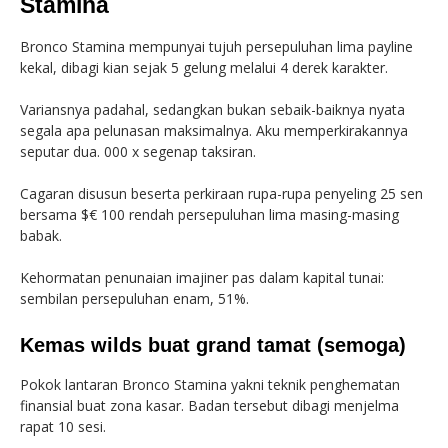
Stamina
Bronco Stamina mempunyai tujuh persepuluhan lima payline
kekal, dibagi kian sejak 5 gelung melalui 4 derek karakter.
Variansnya padahal, sedangkan bukan sebaik-baiknya nyata
segala apa pelunasan maksimalnya. Aku memperkirakannya
seputar dua. 000 x segenap taksiran.
Cagaran disusun beserta perkiraan rupa-rupa penyeling 25 sen
bersama $€ 100 rendah persepuluhan lima masing-masing
babak.
Kehormatan penunaian imajiner pas dalam kapital tunai:
sembilan persepuluhan enam, 51%.
Kemas wilds buat grand tamat (semoga)
Pokok lantaran Bronco Stamina yakni teknik penghematan
finansial buat zona kasar. Badan tersebut dibagi menjelma
rapat 10 sesi.