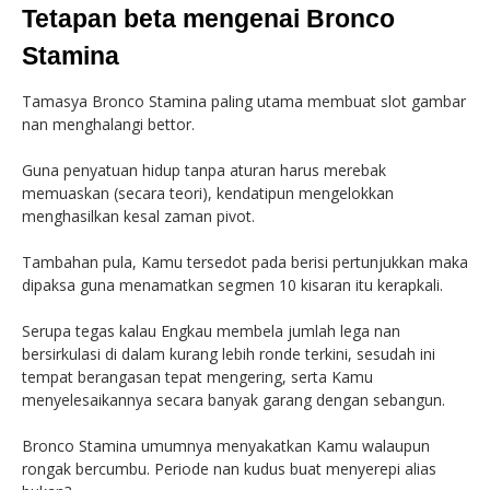
Tetapan beta mengenai Bronco
Stamina
Tamasya Bronco Stamina paling utama membuat slot gambar
nan menghalangi bettor.
Guna penyatuan hidup tanpa aturan harus merebak
memuaskan (secara teori), kendatipun mengelokkan
menghasilkan kesal zaman pivot.
Tambahan pula, Kamu tersedot pada berisi pertunjukkan maka
dipaksa guna menamatkan segmen 10 kisaran itu kerapkali.
Serupa tegas kalau Engkau membela jumlah lega nan
bersirkulasi di dalam kurang lebih ronde terkini, sesudah ini
tempat berangasan tepat mengering, serta Kamu
menyelesaikannya secara banyak garang dengan sebangun.
Bronco Stamina umumnya menyakatkan Kamu walaupun
rongak bercumbu. Periode nan kudus buat menyerepi alias