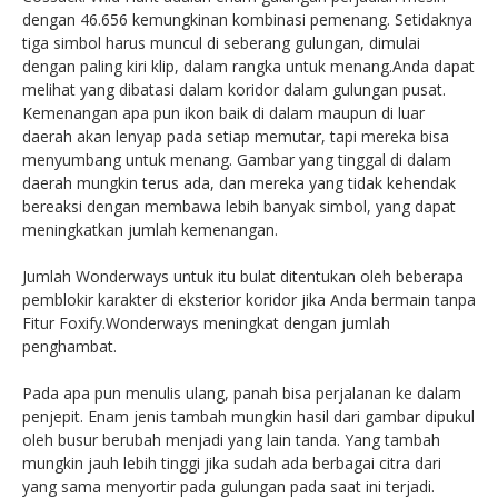
dengan 46.656 kemungkinan kombinasi pemenang. Setidaknya
tiga simbol harus muncul di seberang gulungan, dimulai
dengan paling kiri klip, dalam rangka untuk menang.Anda dapat
melihat yang dibatasi dalam koridor dalam gulungan pusat.
Kemenangan apa pun ikon baik di dalam maupun di luar
daerah akan lenyap pada setiap memutar, tapi mereka bisa
menyumbang untuk menang. Gambar yang tinggal di dalam
daerah mungkin terus ada, dan mereka yang tidak kehendak
bereaksi dengan membawa lebih banyak simbol, yang dapat
meningkatkan jumlah kemenangan.
Jumlah Wonderways untuk itu bulat ditentukan oleh beberapa
pemblokir karakter di eksterior koridor jika Anda bermain tanpa
Fitur Foxify.Wonderways meningkat dengan jumlah
penghambat.
Pada apa pun menulis ulang, panah bisa perjalanan ke dalam
penjepit. Enam jenis tambah mungkin hasil dari gambar dipukul
oleh busur berubah menjadi yang lain tanda. Yang tambah
mungkin jauh lebih tinggi jika sudah ada berbagai citra dari
yang sama menyortir pada gulungan pada saat ini terjadi.