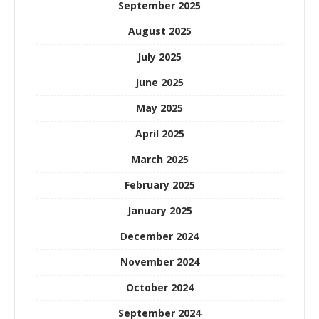
September 2025
August 2025
July 2025
June 2025
May 2025
April 2025
March 2025
February 2025
January 2025
December 2024
November 2024
October 2024
September 2024