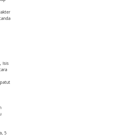
rakter
 tanda
u
 Isis
cara
 patut
n
u
a, 5