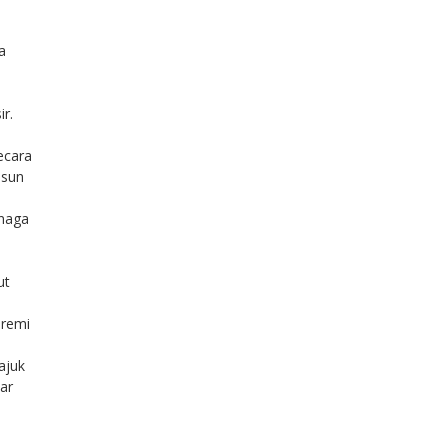
a
r.
ecara
usun
enaga
ut
premi
ajuk
ar