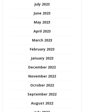
July 2023
June 2023
May 2023
April 2023
March 2023
February 2023
January 2023
December 2022
November 2022
October 2022
September 2022
August 2022