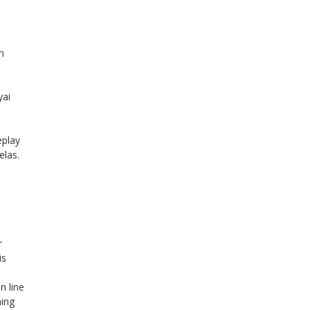
h
ai
eplay
elas.
r
is
n line
ing