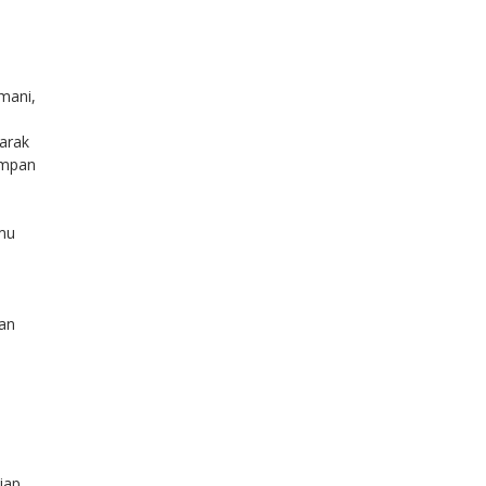
smani,
arak
impan
mu
ran
iap