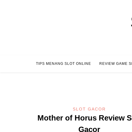
Skip
to
content
TIPS MENANG SLOT ONLINE
REVIEW GAME S
SLOT GACOR
Mother of Horus Review S
Gacor