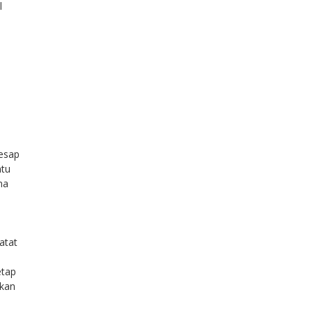
l
resap
ntu
na
atat
etap
ukan