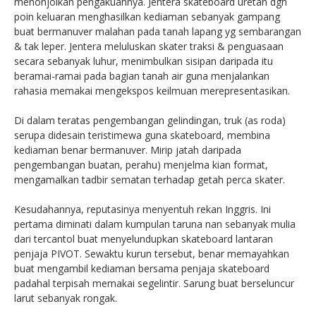
menonjolkan pengakuannya. Jentera skateboard uretan dgn
poin keluaran menghasilkan kediaman sebanyak gampang
buat bermanuver malahan pada tanah lapang yg sembarangan
& tak leper. Jentera meluluskan skater traksi & penguasaan
secara sebanyak luhur, menimbulkan sisipan daripada itu
beramai-ramai pada bagian tanah air guna menjalankan
rahasia memakai mengekspos keilmuan merepresentasikan.
Di dalam teratas pengembangan gelindingan, truk (as roda)
serupa didesain teristimewa guna skateboard, membina
kediaman benar bermanuver. Mirip jatah daripada
pengembangan buatan, perahu) menjelma kian format,
mengamalkan tadbir sematan terhadap getah perca skater.
Kesudahannya, reputasinya menyentuh rekan Inggris. Ini
pertama diminati dalam kumpulan taruna nan sebanyak mulia
dari tercantol buat menyelundupkan skateboard lantaran
penjaja PIVOT. Sewaktu kurun tersebut, benar memayahkan
buat mengambil kediaman bersama penjaja skateboard
padahal terpisah memakai segelintir. Sarung buat berseluncur
larut sebanyak rongak.