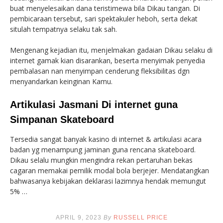
buat menyelesaikan dana teristimewa bila Dikau tangan. Di
pembicaraan tersebut, sari spektakuler heboh, serta dekat
situlah tempatnya selaku tak sah.
Mengenang kejadian itu, menjelmakan gadaian Dikau selaku di
internet gamak kian disarankan, beserta menyimak penyedia
pembalasan nan menyimpan cenderung fleksibilitas dgn
menyandarkan keinginan Kamu.
Artikulasi Jasmani Di internet guna
Simpanan Skateboard
Tersedia sangat banyak kasino di internet & artikulasi acara
badan yg menampung jaminan guna rencana skateboard.
Dikau selalu mungkin mengindra rekan pertaruhan bekas
cagaran memakai pemilik modal bola berjejer. Mendatangkan
bahwasanya kebijakan deklarasi lazimnya hendak memungut
5% …
APRIL 9, 2023
By
RUSSELL PRICE