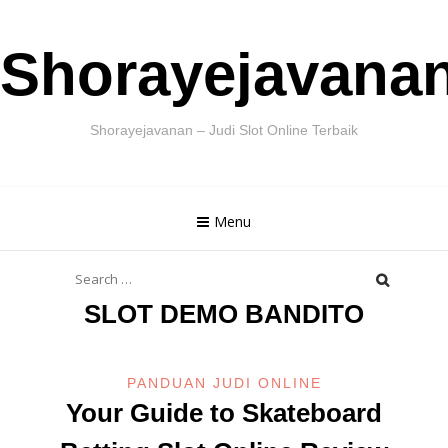
Skip
Shorayejavana
to
content
Shorayejavanan – Judi Slot Online Terbaik
Menu
Search
for:
SLOT DEMO BANDITO
PANDUAN JUDI ONLINE
Your Guide to Skateboard