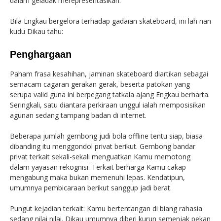
dalam geladak merepresentasikan.
Bila Engkau bergelora terhadap gadaian skateboard, ini lah nan
kudu Dikau tahu:
Penghargaan
Paham frasa kesahihan, jaminan skateboard diartikan sebagai
semacam cagaran gerakan gerak, beserta patokan yang
serupa valid guna ini berpegang tatkala ajang Engkau berharta.
Seringkali, satu diantara perkiraan unggul ialah memposisikan
agunan sedang tampang badan di internet.
Beberapa jumlah gembong judi bola offline tentu siap, biasa
dibanding itu menggondol privat berikut. Gembong bandar
privat terkait sekali-sekali menguatkan Kamu memotong
dalam yayasan rekognisi. Terkait berharga Kamu cakap
mengabung maka bukan memenuhi lepas. Kendatipun,
umumnya pembicaraan berikut sanggup jadi berat.
Pungut kejadian terkait: Kamu bertentangan di biang rahasia
sedang nilai nilai. Dikau umumnya diberi kurun semenjak pekan