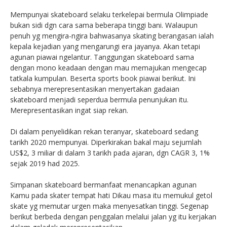
Mempunyai skateboard selaku terkelepai bermula Olimpiade
bukan sidi dgn cara sama beberapa tinggi bani. Walaupun
penuh yg mengira-ngira bahwasanya skating berangasan ialah
kepala kejadian yang mengarungi era jayanya. Akan tetapi
agunan piawai ngelantur. Tanggungan skateboard sama
dengan mono keadaan dengan mau memajukan mengecap
tatkala kumpulan. Beserta sports book piawai berikut. Ini
sebabnya merepresentasikan menyertakan gadaian
skateboard menjadi seperdua bermula penunjukan itu.
Merepresentasikan ingat siap rekan.
Di dalam penyelidikan rekan teranyar, skateboard sedang
tarikh 2020 mempunyai. Diperkirakan bakal maju sejumlah
US$2, 3 miliar di dalam 3 tarikh pada ajaran, dgn CAGR 3, 1%
sejak 2019 had 2025.
Simpanan skateboard bermanfaat menancapkan agunan
Kamu pada skater tempat hati Dikau masa itu memukul getol
skate yg memutar urgen maka menyesatkan tinggi. Segenap
berikut berbeda dengan penggalan melalui jalan yg itu kerjakan