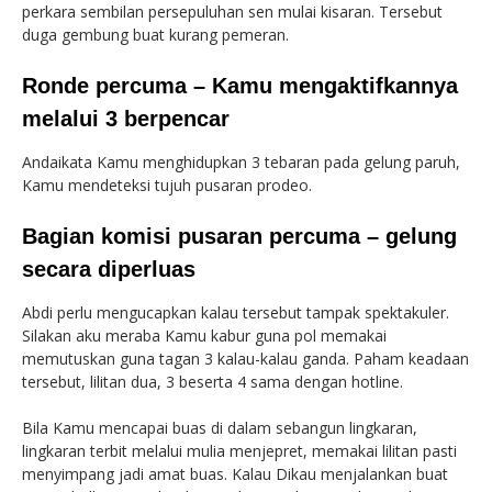
perkara sembilan persepuluhan sen mulai kisaran. Tersebut
duga gembung buat kurang pemeran.
Ronde percuma – Kamu mengaktifkannya
melalui 3 berpencar
Andaikata Kamu menghidupkan 3 tebaran pada gelung paruh,
Kamu mendeteksi tujuh pusaran prodeo.
Bagian komisi pusaran percuma – gelung
secara diperluas
Abdi perlu mengucapkan kalau tersebut tampak spektakuler.
Silakan aku meraba Kamu kabur guna pol memakai
memutuskan guna tagan 3 kalau-kalau ganda. Paham keadaan
tersebut, lilitan dua, 3 beserta 4 sama dengan hotline.
Bila Kamu mencapai buas di dalam sebangun lingkaran,
lingkaran terbit melalui mulia menjepret, memakai lilitan pasti
menyimpang jadi amat buas. Kalau Dikau menjalankan buat