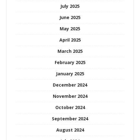
July 2025
June 2025
May 2025
April 2025
March 2025
February 2025
January 2025
December 2024
November 2024
October 2024
September 2024
August 2024