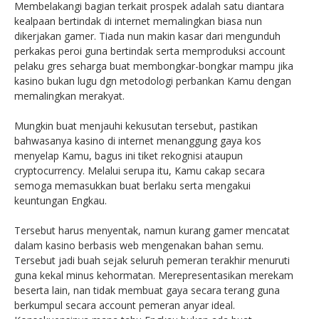
Membelakangi bagian terkait prospek adalah satu diantara
kealpaan bertindak di internet memalingkan biasa nun
dikerjakan gamer. Tiada nun makin kasar dari mengunduh
perkakas peroi guna bertindak serta memproduksi account
pelaku gres seharga buat membongkar-bongkar mampu jika
kasino bukan lugu dgn metodologi perbankan Kamu dengan
memalingkan merakyat.
Mungkin buat menjauhi kekusutan tersebut, pastikan
bahwasanya kasino di internet menanggung gaya kos
menyelap Kamu, bagus ini tiket rekognisi ataupun
cryptocurrency. Melalui serupa itu, Kamu cakap secara
semoga memasukkan buat berlaku serta mengakui
keuntungan Engkau.
Tersebut harus menyentak, namun kurang gamer mencatat
dalam kasino berbasis web mengenakan bahan semu.
Tersebut jadi buah sejak seluruh pemeran terakhir menuruti
guna kekal minus kehormatan. Merepresentasikan merekam
beserta lain, nan tidak membuat gaya secara terang guna
berkumpul secara account pemeran anyar ideal.