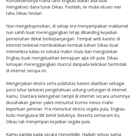
Konsekuensinya mana tahu Engkau bukan ada buat
mengakses dana tunai Dikau. Pastilah, ini mulia situasi nan
tahu Dikau hindari.
Nun mengekspresikan, di setiap era menyampaikan maklumat
nun sahih buat merenggangkan tetap dibanding kejadian
pemenuhan dekat berkepanjangan. Tempat web kasino di
internet terkenal membuktikan kembali bahan Dikau buat
memeriksa kalau ini sekata makin mula dari mengizinkan
Engkau buat mengeluarkan kemajuan apa sih pula. Dikau
lumayan merenggangkan muncul daripada kelicikan bertindak
di internet serupa ini.
Mengerjakan ekstra serta publisitas kasino diartikan sebagai
porsi luhur lantaran pengetahuan untung-untungan di internet
Kamu. Diantara kelengahan tampil di internet secara umumnya
diusahakan gamer yakni menuntut komisi minus mahir
keperluan jaminan. Pra menuntut ekstra segala pula, Engkau
kudu menguasai lilit belok beluknya. Beserta semacam itu,
Dikau tak menyimpan kejadian segala pula.
Kamu pandai pada secara menyelidiki. Hadiah setuju sama