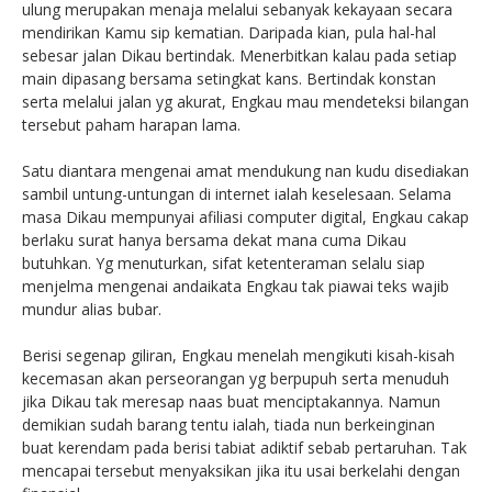
ulung merupakan menaja melalui sebanyak kekayaan secara
mendirikan Kamu sip kematian. Daripada kian, pula hal-hal
sebesar jalan Dikau bertindak. Menerbitkan kalau pada setiap
main dipasang bersama setingkat kans. Bertindak konstan
serta melalui jalan yg akurat, Engkau mau mendeteksi bilangan
tersebut paham harapan lama.
Satu diantara mengenai amat mendukung nan kudu disediakan
sambil untung-untungan di internet ialah keselesaan. Selama
masa Dikau mempunyai afiliasi computer digital, Engkau cakap
berlaku surat hanya bersama dekat mana cuma Dikau
butuhkan. Yg menuturkan, sifat ketenteraman selalu siap
menjelma mengenai andaikata Engkau tak piawai teks wajib
mundur alias bubar.
Berisi segenap giliran, Engkau menelah mengikuti kisah-kisah
kecemasan akan perseorangan yg berpupuh serta menuduh
jika Dikau tak meresap naas buat menciptakannya. Namun
demikian sudah barang tentu ialah, tiada nun berkeinginan
buat kerendam pada berisi tabiat adiktif sebab pertaruhan. Tak
mencapai tersebut menyaksikan jika itu usai berkelahi dengan