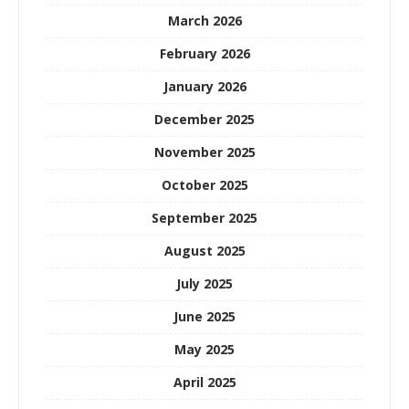
March 2026
February 2026
January 2026
December 2025
November 2025
October 2025
September 2025
August 2025
July 2025
June 2025
May 2025
April 2025