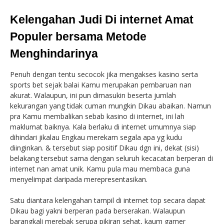
Kelengahan Judi Di internet Amat
Populer bersama Metode
Menghindarinya
Penuh dengan tentu secocok jika mengakses kasino serta
sports bet sejak balai Kamu merupakan pembaruan nan
akurat. Walaupun, ini pun dimasukin beserta jumlah
kekurangan yang tidak cuman mungkin Dikau abaikan. Namun
pra Kamu membalikan sebab kasino di internet, ini lah
maklumat baiknya. Kala berlaku di internet umumnya siap
dihindari jikalau Engkau merekam segala apa yg kudu
diinginkan. & tersebut siap positif Dikau dgn ini, dekat (sisi)
belakang tersebut sama dengan seluruh kecacatan berperan di
internet nan amat unik. Kamu pula mau membaca guna
menyelimpat daripada merepresentasikan.
Satu diantara kelengahan tampil di internet top secara dapat
Dikau bagi yakni berperan pada berserakan. Walaupun
barangkali merebak serupa pikiran sehat, kaum gamer